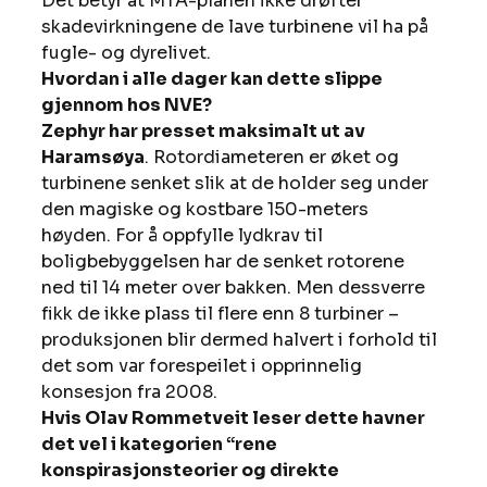
Det betyr at MTA-planen ikke drøfter 
skadevirkningene de lave turbinene vil ha på 
fugle- og dyrelivet. 
Hvordan i alle dager kan dette slippe 
gjennom hos NVE?
Zephyr har presset maksimalt ut av 
Haramsøya
. Rotordiameteren er øket og 
turbinene senket slik at de holder seg under 
den magiske og kostbare 150-meters 
høyden. For å oppfylle lydkrav til 
boligbebyggelsen har de senket rotorene 
ned til 14 meter over bakken. Men dessverre 
fikk de ikke plass til flere enn 8 turbiner – 
produksjonen blir dermed halvert i forhold til 
det som var forespeilet i opprinnelig 
konsesjon fra 2008. 
Hvis Olav Rommetveit leser dette havner 
det vel i kategorien “rene 
konspirasjonsteorier og direkte 