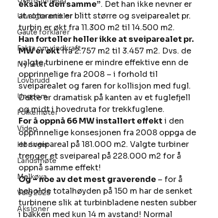
Ukens innlegg
eksakt den samme”
. Det han ikke nevner er 
at rotorene er blitt større og sveiparealet pr. 
Utvalgte artikler
turbin er økt fra 11.300 m2 til 14.500 m2. 
Gaute forklarer
Han forteller heller ikke at sveiparealet pr. 
Fakta om vindkraft
MW er økt
 fra 2.757 m2 til 3.457 m2. Dvs. de 
valgte turbinene er mindre effektive enn de 
Nyheter
opprinnelige fra 2008 – i forhold til 
Lovbrudd
sveiparealet og faren for kollisjon med fugl. 
Ungdom
Dette er dramatisk på kanten av et fuglefjell 
og midt i hovedruta for trekkfuglene. 
Folkemøter
For å oppnå 66 MW installert effekt
 i den 
Video
opprinnelige konsesjonen fra 2008 oppga de 
et sveipareal på 181.000 m2. Valgte turbiner 
Høringer
trenger et sveipareal på 228.000 m2 for å 
Landsmøte
oppnå samme effekt! 
Melkøya
Og – noe av det mest graverende 
– for å 
beholde totalhøyden på 150 m har de senket 
Valg 2025
turbinene slik at turbinbladene nesten subber 
Aksjoner
i bakken med kun 14 m avstand! Normal 