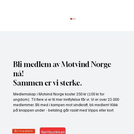
Bli medlem av Motvind Norge
nå!
Sammen er vi sterke.
NHO bruker misvisende undersøkelse til å
Medlemskap i Motvind Norge koster 250 kr (100 kr for
presse fram mer vindkraft
ungdom). Til flere vi er til mer innflytelse får vi. Vi er over 23.000
medlemmer. Bli med i kampen mot vindkraft, bli medlem! Klikk
på knappen under - betaling går raskt med Vipps eller kort.
Bli medlem
Nettbutikken