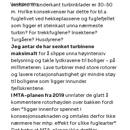
Vardetenning
avstand til underkant turbinblader er 30-50 
m. Hvilke konsekvenser har dette for bl.a. 
fuglelivet ved hekkeplassene og fuglefjellet 
som ligger et steinkast unna nærmeste 
turbin? For trekkfuglene? Insektene? 
Turgåere? Husdyrene? 
Jeg antar de har senket turbinene 
maksimalt
 for å slippe unna høyintensiv 
belysning og takle lydkravene til boliger – på 
millimeteren. Lave turbiner med store rotorer 
og lavere rotasjonshastighet gir mindre støy 
til boligene som ligger innunder 
fjellskrentene. 
I MTA-planen fra 2019
 unnlater de glatt å 
kommentere rotorhøyden over bakken fordi 
den “ligger innenfor spennet i 
konsesjonssøknaden og omtales derfor ikke 
nærmere her mhp. effekt for ulike fuglearter”.  