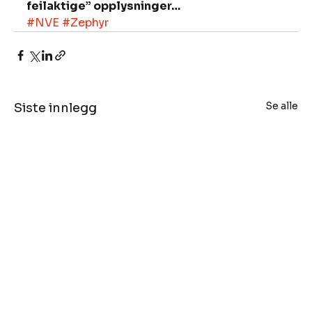
feilaktige” opplysninger…
#NVE
#Zephyr
Se alle
Siste innlegg