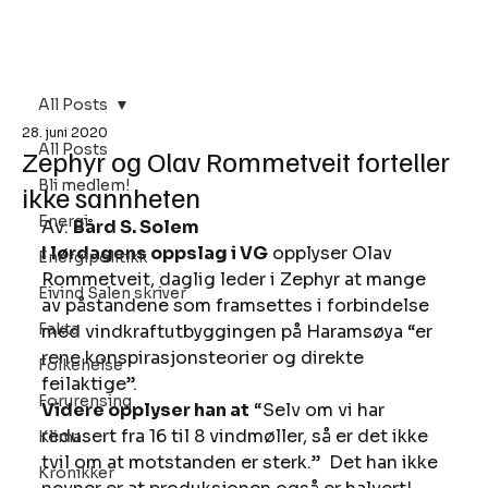
Bli Medlem
All Posts
28. juni 2020
All Posts
Zephyr og Olav Rommetveit forteller
Bli medlem!
ikke sannheten
Energi
Av: 
Bård S. Solem
I lørdagens oppslag i VG
 opplyser Olav 
Energipolitikk
Rommetveit, daglig leder i Zephyr at mange 
Eivind Salen skriver
av påstandene som framsettes i forbindelse 
Fakta
med vindkraftutbyggingen på Haramsøya “er 
rene konspirasjonsteorier og direkte 
Folkehelse
feilaktige”. 
Forurensing
Videre opplyser han at
 “Selv om vi har 
redusert fra 16 til 8 vindmøller, så er det ikke 
Klima
tvil om at motstanden er sterk.”  Det han ikke 
Kronikker