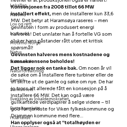
nevner er at produksjonen også er halvert! 
Lokallag
Konsesjonen fra 2008 tillot 66 MW 
installert effekt,
 men de installerer kun 33,6 
Havvind
MW. Det betyr at Haramsøya raseres – men 
Lov og rett
gevinsten i form av produsert energi 
Lovbrudd
halveres! Det unnlater han å fortelle VG som 
sluker hans påstander rått uten et kritisk 
Motvind Norge
spørsmål! 
Natur
Gevinsten halveres mens kostnadene og 
konsekvensene beholdes!
Naturverdier
Det ligger nok en tanke bak.
 Om noen år vil 
Naturforvaltning
de søke om å installere flere turbiner eller de 
Samisk
vil skifte ut de gamle og søke om nye. De har 
jo tross alt allerede fått en konsesjon på å 
Samisk rett
installere 66 MW. Det kan også være 
Svekking av lokaldemokratiet
gullkantede verdipapirer å selge videre – til 
Rettslige skritt
god fortjeneste for Viken fylkeskommune og 
Drammen kommune med flere… 
i Klartekst
Han opplyser også at “totalhøyden er 