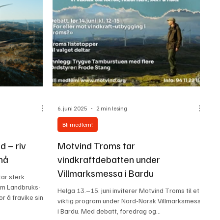
Fiskvik, styreleder i Motvind Norge og fortsetter:
-Verdiene som står på spill er altfor store til
6. juni 2025
2 min lesing
Bli medlem!
d – riv
Motvind Troms tar
nå
vindkraftdebatten under
Villmarksmessa i Bardu
ar sterk
nom Landbruks-
Helga 13.–15. juni inviterer Motvind Troms til et
r å fravike sine
viktig program under Nord-Norsk Villmarksmesse
i Bardu. Med debatt, foredrag og...