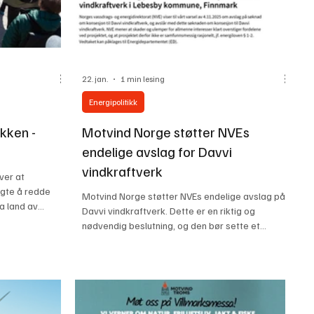
22. jan.
1 min lesing
Energipolitikk
ikken -
Motvind Norge støtter NVEs
endelige avslag for Davvi
vindkraftverk
ver at
algte å redde
Motvind Norge støtter NVEs endelige avslag på
ra land av
Davvi vindkraftverk. Dette er en riktig og
t rollen som
nødvendig beslutning, og den bør sette et
lg som bryter
endelig punktum for videre omkamper.
get
Skjerdump fra NVEs avslagsbrev til ST1
 elektrifisering
(Grenselandet DA) -Når landets øverste
man samtidig et
fagmyndighet har vurdert saken grundig og
ygging i
konkludert som den har gjort, bør utbyggerne
rielt press SVs
respektere avgjørelsen og trekke seg, sier John