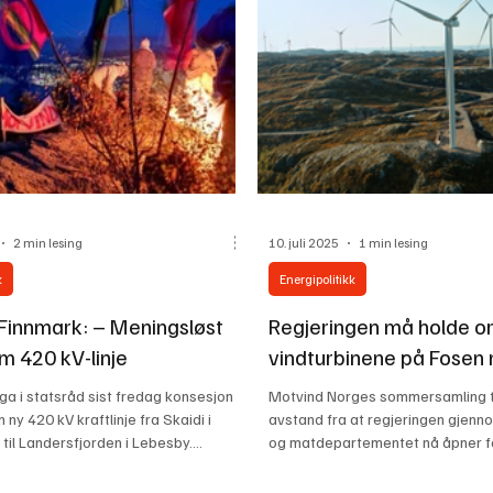
snuoperasjon skjer ikke i et vaku
TER: Sofie Marhaug i Rødt og Aker-
Eriksen var alt annet en
2 min lesing
10. juli 2025
1 min lesing
k
Energipolitikk
Finnmark: – Meningsløst
Regjeringen må holde or
m 420 kV-linje
vindturbinene på Fosen 
ga i statsråd sist fredag konsesjon
Motvind Norges sommersamling t
n ny 420 kV kraftlinje fra Skaidi i
avstand fra at regjeringen gjen
il Landersfjorden i Lebesby....
og matdepartementet nå åpner fo
egne...