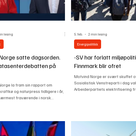
in lesing
5. feb.
2 min lesing
k
Energipolitikk
Norge satte dagsorden.
-SV har forlatt miljøpolit
atasenterdebatten på
Finnmark blir ofret
Motvind Norge er svært skuffet o
Sosialistisk Venstreparti i dag v
orge la fram sin rapport om
Arbeiderpartiets elektrifisering f
raftkø og naturpress tidligere i år,
Melkøya. Med dette har SV forlat
nærmest fraværende i norsk
miljøparti. Dette er et politisk va
. Få uker senere står datasentrenes
med både naturhensyn og SVs e
 øverst på den politiske
partiprogram. Når man aksepterer
 og preger beste sendetid på NRK.
fra land av Melkøya, aksepterer 
att vi er glade for at endelig har
økt press for massiv vindkraftutb
vi savner fortsatt det viktigste
Finnmark. Et klima- og kraftindust
 Trenger Norge “mer kraft raskere”?