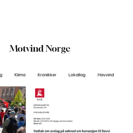
Nettbutikken
Bli Medlem
Motvind Norge
ng
Klima
Kronikker
Lokallag
Havvind
amisk rett
Svekking av lokaldemokratiet
Nyheter
Lovbrudd
Ungdom
Folkemøter