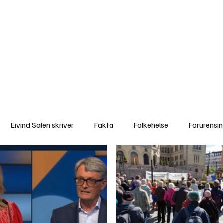
a
Ytringer
Arrangementer
Video
Om oss
Arkiv
Min Side
Eivind Salen skriver
Fakta
Folkehelse
Forurensi
Natur
Naturverdier
Naturforvaltning
Samisk
S
Utvalgte artikler
Gaute forklarer
Fakta om vindkraft