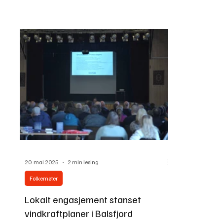
Motvind Norge NVE varsler altså at de vil avslå
søknaden fra Grenselandet AS om å bygge Davvi
vindkraftverk. Årsaken er blant annet at
prosjektet ligger midt i ett av Norges aller
største sammenhengende villmarksområder, og
at området har særlig verdi for
20. mai 2025
2 min lesing
Folkemøter
Lokalt engasjement stanset
vindkraftplaner i Balsfjord