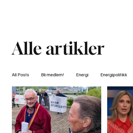
Nyheter
Fakt
Gi bidrag/gave
Alle artikler
All Posts
Bli medlem!
Energi
Energipolitikk
Lov og rett
Lovbrudd
Motvind Norge
Rettslige skritt
i Klartekst
Ukens innlegg