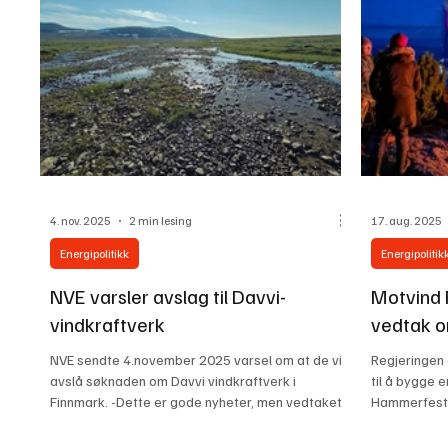
største vindkraftanlegg . I desember 2024 slo
STEILE FRON
Helgeland tingre
sjef Øystein 
4. nov. 2025
2 min lesing
17. aug. 2025
Energipolitikk
Energipolitik
NVE varsler avslag til Davvi-
Motvind 
vindkraftverk
vedtak o
NVE sendte 4.november 2025 varsel om at de vil
Regjeringen 
avslå søknaden om Davvi vindkraftverk i
til å bygge e
Finnmark. -Dette er gode nyheter, men vedtaket
Hammerfest t
er ikke endelig nå, kommenterer John Fiskvik i
Motvind Norge. Fra Davvi i Finnmark. Foto: