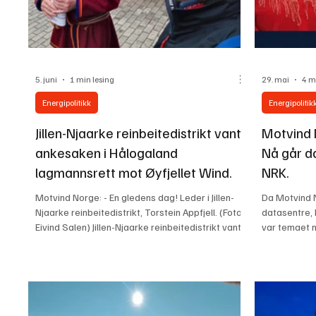
5. juni
1 min lesing
29. mai
4 m
Energipolitikk
Energipolitik
Jillen-Njaarke reinbeitedistrikt vant
Motvind 
ankesaken i Hålogaland
Nå går d
lagmannsrett mot Øyfjellet Wind.
NRK.
Motvind Norge: - En gledens dag! Leder i Jillen-
Da Motvind N
Njaarke reinbeitedistrikt, Torstein Appfjell. (Foto:
datasentre, k
Eivind Salen) Jillen-Njaarke reinbeitedistrikt vant
var temaet 
ankesaken i Hålogaland lagmannsrett mot
offentlighet
Øyfjellet Wind, 5.juni 2026. – Vi er åpenbart
kraftforbruk
veldig fornøyd med resultatet, sier advokat for
dagsordenen
reinbeitedistriktet Jonas Altinius til NRK. Saken
Det er en deb
handler om byggingen av Øyfjellet
kommet, men 
vindkraftanlegg i Vefsn kommune, som er Norges
spørsmålet: