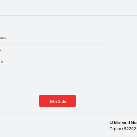
oss
v
eo
Min Side
© Motvind No
Org.nr.: 923