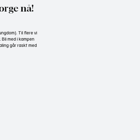
orge nå!
ngdom). Til flere vi
r. Bli med i kampen
aling går raskt med