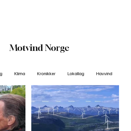
Nettbutikken
Bli Medlem
Motvind Norge
ng
Klima
Kronikker
Lokallag
Havvind
amisk rett
Svekking av lokaldemokratiet
Nyheter
Lovbrudd
Ungdom
Folkemøter