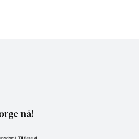
orge nå!
ngdom). Til flere vi