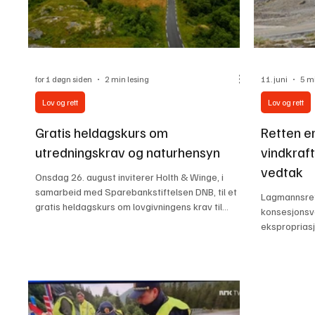
for 1 døgn siden
2 min lesing
11. juni
5 m
Lov og rett
Lov og rett
Gratis heldagskurs om
Retten er
utredningskrav og naturhensyn
vindkraf
vedtak
Onsdag 26. august inviterer Holth & Winge, i
samarbeid med Sparebankstiftelsen DNB, til et
Lagmannsret
gratis heldagskurs om lovgivningens krav til
konsesjonsv
utredninger av miljøvirkninger i planprosesser og
ekspropriasj
tillatelsessaker. Foto: Holth&Winge Hvordan kan
vindkraftver
natur bygges ned når kunnskapen om
kritikk av m
naturverdier og konsekvenser er mangelfull?
en viktig se
Dette er et spørsmål mange lokallag,
den et grun
organisasjoner og naturvernere møter i arbeidet
vindkraftpol
med vindkraft, kraftlinjer, industriområder,
lenge før de