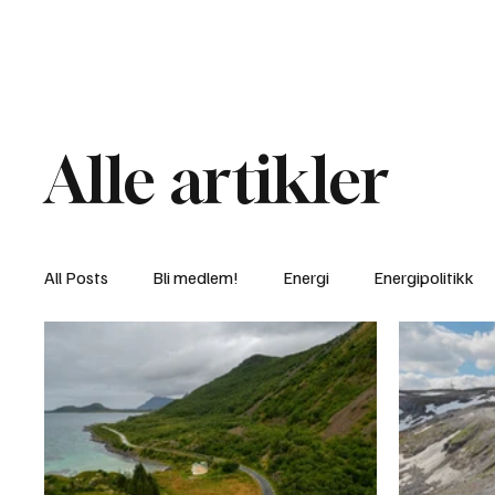
Nyheter
Fakt
Gi bidrag/gave
Alle artikler
All Posts
Bli medlem!
Energi
Energipolitikk
Lov og rett
Lovbrudd
Motvind Norge
Rettslige skritt
i Klartekst
Ukens innlegg