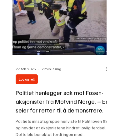
datasentre og andre store naturinngre
Foto: Eivind
slått fast a
eksproprias
27. feb. 2025
2 min lesing
Lov og rett
Politiet henlegger sak mot Fosen-
aksjonister fra Motvind Norge. – En
seier for retten til å demonstrere.
Politiets innsatsgruppe henviste til Politiloven §8
og hevdet at aksjonistene hindret lovlig ferdsel.
Dette ble benektet fordi ingen med...