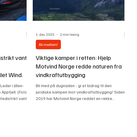
1. des. 2025
2 min lesing
Bli medlem!
istrikt vant
Viktige kamper i retten: Hjelp
Motvind Norge redde naturen fra
let Wind.
vindkraftutbygging
eder i Jillen-
Bli med på dugnaden - gi et bidrag til den
 Appfjell. (Foto:
juridiske kampen mot vindkraftutbygging! Siden
itedistrikt vant
2019 har Motvind Norge reddet en rekke
srett mot
verdifulle naturområder over hele landet
er åpenbart
gjennom å stoppe vindkraftutbygging. Selv om
er advokat for
organisasjonen lykkes med å stanse de fleste
til NRK. Saken
prosjekter, kommer det stadig nye planer som
t
truer verdifulle naturområder. Gi via Spleis her:
, som er Norges
https://www.spleis.no/project/471991