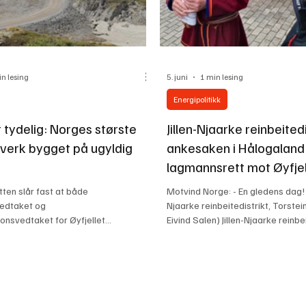
in lesing
5. juni
1 min lesing
Energipolitikk
 tydelig: Norges største
Jillen-Njaarke reinbeited
tverk bygget på ugyldig
ankesaken i Hålogaland
lagmannsrett mot Øyfjel
ten slår fast at både
Motvind Norge: - En gledens dag! L
edtaket og
Njaarke reinbeitedistrikt, Torstein
onsvedtaket for Øyfjellet
Eivind Salen) Jillen-Njaarke reinbe
k er ugyldig. Dommen er en kraftig
ankesaken i Hålogaland lagmann
yndighetenes behandling av saken og
Øyfjellet Wind, 5.juni 2026. – Vi 
ier for reindriften. Samtidig avdekker
veldig fornøyd med resultatet, si
nleggende problem i norsk
reinbeitedistriktet Jonas Altinius 
itikk: Utbyggingen ble gjennomført
handler om byggingen av Øyfjelle
 juridiske spørsmålene var avklart.
vindkraftanlegg i Vefsn kommune