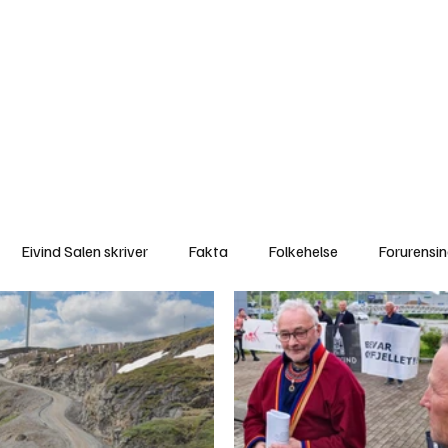
a
Ytringer
Arrangementer
Video
Om oss
Arkiv
Min Side
Eivind Salen skriver
Fakta
Folkehelse
Forurensi
Natur
Naturverdier
Naturforvaltning
Samisk
S
Utvalgte artikler
Gaute forklarer
Fakta om vindkraft