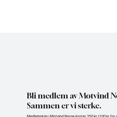
Bli medlem av Motvind N
Sammen er vi sterke.
Medlemskap i Motvind Norge koster 250 kr (100 kr for u