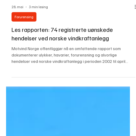
28. mai
3 min lesing
Forurensing
Les rapporten: 74 registrerte uønskede
hendelser ved norske vindkraftanlegg
Motvind Norge offentliggjør nå en omfattende rapport som
dokumenterer ulykker, havarier, forurensning og alvorlige
hendelser ved norske vindkraftanlegg i perioden 2002 til april
2026. En knekt vindturbin på Sørmarkfjellet, 2025. (Foto: Motvind
Norge) Rapporten er utarbeidet av rådgiver i Motvind Norge, Bård
S. Solem, og bygger på registreringer fra blant annet media,