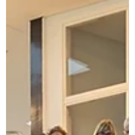
27. aug. 2025
2 min lesing
Folkehelse
Vindkraft ødela drikkevannet i Buvika: – Har
levd på flaskevann i ti år
I Buvika i Troms har vindkraftutbygging ført til en situasjon som
nesten er vanskelig å tro. Tor-Arne Nielsen har i over ti år vært
uten...