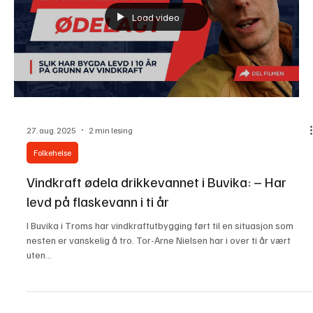
Vindkraft truer drikkevann - Motvind Norge
krever havarikommisjon og strengere krav til
vindkraftindustrien
Vitenskapskomiteen for mat og miljø (VKM) sin rapport til
Mattilsynet viser at vindkraftverk lokalisert i eller nær nedbørs- og
vanntilsigsområder utgjør en betydelig fare for drikkevann.
Risikoen gjelder både under bygging, drift og ved avvikling. -Viser
at vi har hatt rett hele tiden, sier John Fiskvik i Motvind Norge.
Vindkraftanlegg er en trussel mot drikkevann. Her fra en ulykke
ved Sørmarkfjellet i 2025, hvor biter fra en knekt turbinvinge ble
spredt over et stort områd
Load video