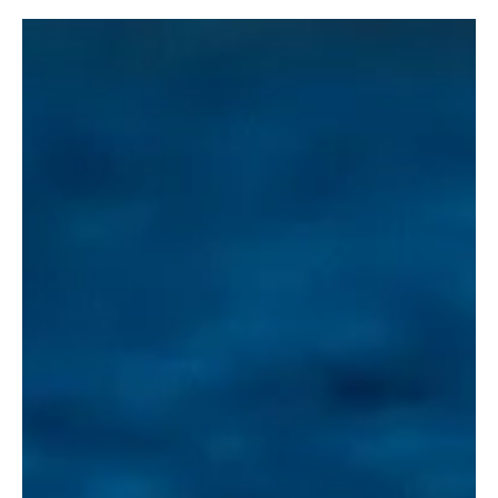
27. aug. 2025
2 min lesing
Lokallag
– Smøla trenger ikke større vindturbiner
Det ble et kontrastfylt folkemøte på Smøla tirsdag kveld, da NVE
og Statkraft la fram planene om å fornye vindparken på øya.