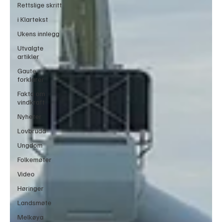
Rettslige skritt
i Klartekst
Ukens innlegg
Utvalgte
artikler
Gaute
forklarer
Fakta om
vindkraft
Nyheter
Lovbrudd
Ungdom
Folkemøter
Video
Høringer
Landsmøte
Melkøya