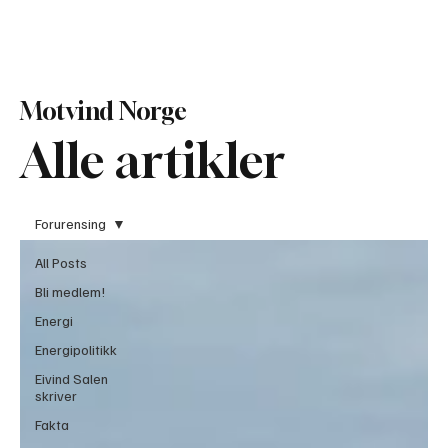
Bli Medlem
Motvind Norge
Alle artikler
Forurensing
All Posts
Bli medlem!
Energi
Energipolitikk
Eivind Salen
skriver
Fakta