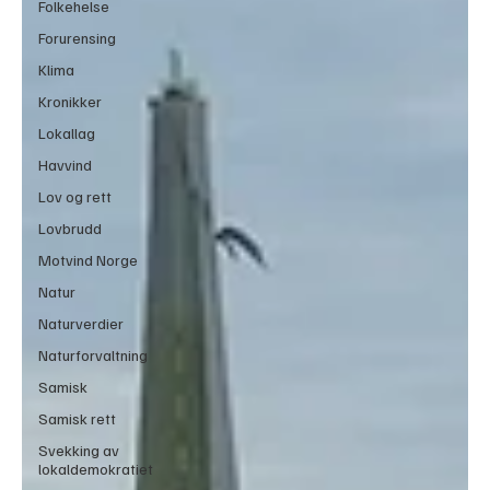
Folkehelse
Forurensing
Klima
Kronikker
Lokallag
Havvind
Lov og rett
Lovbrudd
Motvind Norge
Natur
Naturverdier
Naturforvaltning
Samisk
Samisk rett
Svekking av
lokaldemokratiet