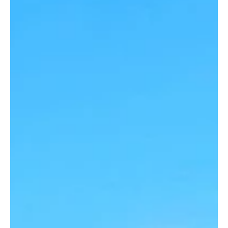
Kystverket, NVE, Miljødirektoratet og offentlige dokumenter.
Oversikten viser totalt 74 registrerte uønskede h