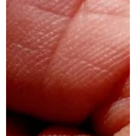
27. aug. 2025
2 min lesing
Energipolitikk
Advarer mot kjemikalieutslipp - ny rapport slår
alarm
Motvind Norge har sendt klage på NVEs vedtak om å gi konsesjon
til en vindturbin plassert på land i Gulen kommune. Turbinen er del
av...