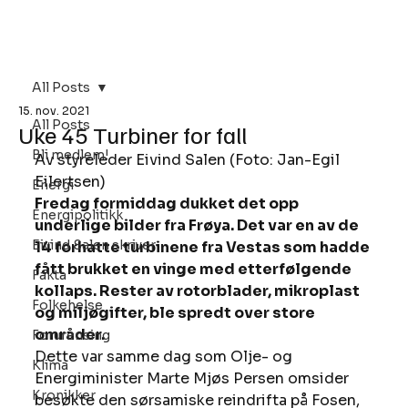
Bli Medlem
All Posts
15. nov. 2021
All Posts
Uke 45 Turbiner for fall
Bli medlem!
Av styreleder Eivind Salen (Foto: Jan-Egil 
Eilertsen) 
Energi
Fredag formiddag dukket det opp 
Energipolitikk
underlige bilder fra Frøya. Det var en av de 
Eivind Salen skriver
14 forhatte turbinene fra Vestas som hadde 
fått brukket en vinge med etterfølgende 
Fakta
kollaps. Rester av rotorblader, mikroplast 
Folkehelse
og miljøgifter, ble spredt over store 
områder.
Forurensing
Dette var samme dag som Olje- og 
Klima
Energiminister Marte Mjøs Persen omsider 
Kronikker
besøkte den sørsamiske reindrifta på Fosen, 