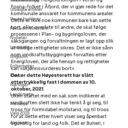
Ukens innlegg
Fosna-folket i Åfjord, der vi gjør rede for det 
Utvalgte artikler
kommunale ansvaret for kommunens arealer. 
Gaute forklarer
Dette er ikke noe kommunen bare kan sette 
bort, eller overlate til andre, de skal følge 
Fakta om vindkraft
prosessene i Plan- og bygningsloven, der 
Nyheter
saksgangen og forvaltningen er lagt opp slik 
Lovbrudd
at viktige rettigheter sikres. Det er ikke sånn 
som vindkraftutbyggingen forvaltes etter 
Ungdom
Energiloven, der alle hensyn og rettigheter 
Folkemøter
kan «skjønnsvurderes bort». 
Det er dette Høyesterett har slått 
Video
ettertrykkelig fast i dommen av 10. 
Høringer
oktober, 2021
. 
Landsmøte
Uken startet med en sak som indikerer at 
vindkraften slett ikke har tenkt å gi seg, til 
Melkøya
tross for formidabel motstand, og til tross 
Valg 2025
for at dette etter hvert viser seg åpenbart 
Aksjoner
ugunstig for land og folk. Det er Buheii, i 