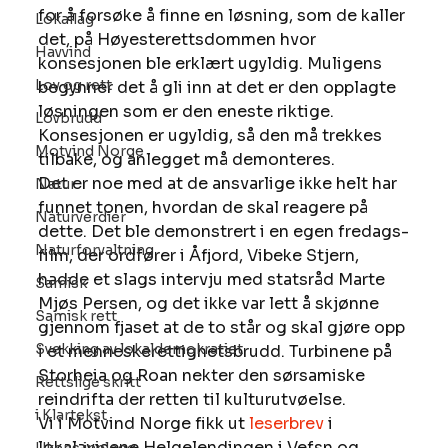
for å forsøke å finne en løsning, som de kaller 
Lokallag
det, på Høyesterettsdommen hvor 
Havvind
konsesjonen ble erklært ugyldig. Muligens 
Lov og rett
begynner det å gli inn at det er den opplagte 
løsningen som er den eneste riktige. 
Lovbrudd
Konsesjonen er ugyldig, så den må trekkes 
Motvind Norge
tilbake, og anlegget må demonteres. 
Det er noe med at de ansvarlige ikke helt har 
Natur
funnet tonen, hvordan de skal reagere på 
Naturverdier
dette. Det ble demonstrert i en egen fredags-
Naturforvaltning
film, der ordfører i Åfjord, Vibeke Stjern, 
hadde et slags intervju med statsråd Marte 
Samisk
Mjøs Persen, og det ikke var lett å skjønne 
Samisk rett
gjennom fjaset at de to står og skal gjøre opp 
Svekking av lokaldemokratiet
i et menneskerettighetsbrudd. Turbinene på 
Storheia og Roan nekter den sørsamiske 
Rettslige skritt
reindrifta der retten til kulturutvøelse. 
i Klartekst
Vi i Motvind Norge fikk ut 
leserbrev
 i 
lokalavisene Helgelendingen i Vefsn og 