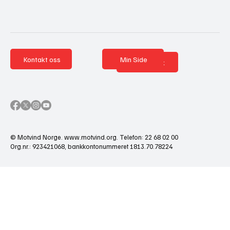
Kontakt oss
Min Side
Nettbutikk
© Motvind Norge.
www.motvind.org
. Telefon: 22 68 02 00
Org.nr.: 923421068, bankkontonummeret 1813.70.78224