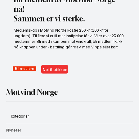
nå!
Sammen er vi sterke.
Gratis heldagskurs om utredningskrav og
Medlemskap i Motvind Norge koster 250 kr (100 kr for
naturhensyn
ungdom). Til flere vi er til mer innflytelse får vi. Vi er over 23.000
medlemmer. Bli med i kampen mot vindkraft, bli medlem! Klikk
på knappen under - betaling går raskt med Vipps eller kort.
Bli medlem
Nettbutikken
Motvind Norge
Kategorier
Nyheter