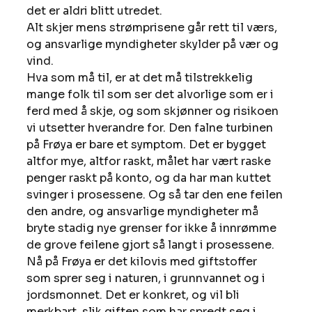
det er aldri blitt utredet. 
Alt skjer mens strømprisene går rett til værs, 
og ansvarlige myndigheter skylder på vær og 
vind. 
Hva som må til, er at det må tilstrekkelig 
mange folk til som ser det alvorlige som er i 
ferd med å skje, og som skjønner og risikoen 
vi utsetter hverandre for. Den falne turbinen 
på Frøya er bare et symptom. Det er bygget 
altfor mye, altfor raskt, målet har vært raske 
penger raskt på konto, og da har man kuttet 
svinger i prosessene. Og så tar den ene feilen 
den andre, og ansvarlige myndigheter må 
bryte stadig nye grenser for ikke å innrømme 
de grove feilene gjort så langt i prosessene. 
Nå på Frøya er det kilovis med giftstoffer 
som sprer seg i naturen, i grunnvannet og i 
jordsmonnet. Det er konkret, og vil bli 
merkbart, slik giften som har spredt seg i 