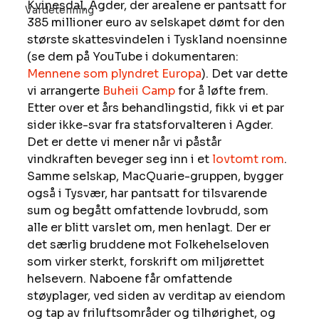
Kvinesdal, Agder, der arealene er pantsatt for 
Vardetenning
385 millioner euro av selskapet dømt for den 
største skattesvindelen i Tyskland noensinne 
(se dem på YouTube i dokumentaren: 
Mennene som plyndret Europa
). Det var dette 
vi arrangerte 
Buheii Camp
 for å løfte frem. 
Etter over et års behandlingstid, fikk vi et par 
sider ikke-svar fra statsforvalteren i Agder. 
Det er dette vi mener når vi påstår 
vindkraften beveger seg inn i et 
lovtomt rom
. 
Samme selskap, MacQuarie-gruppen, bygger 
også i Tysvær, har pantsatt for tilsvarende 
sum og begått omfattende lovbrudd, som 
alle er blitt varslet om, men henlagt. Der er 
det særlig bruddene mot Folkehelseloven 
som virker sterkt, forskrift om miljørettet 
helsevern. Naboene får omfattende 
støyplager, ved siden av verditap av eiendom 
og tap av friluftsområder og tilhørighet, og 