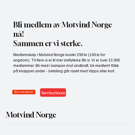
Bli medlem av Motvind Norge
nå!
Sammen er vi sterke.
Motvind Norge til Jakt og Fiskedagene: Møt
Medlemskap i Motvind Norge koster 250 kr (100 kr for
oss på stand i Elverum
ungdom). Til flere vi er til mer innflytelse får vi. Vi er over 23.000
medlemmer. Bli med i kampen mot vindkraft, bli medlem! Klikk
på knappen under - betaling går raskt med Vipps eller kort.
Bli medlem
Nettbutikken
Motvind Norge