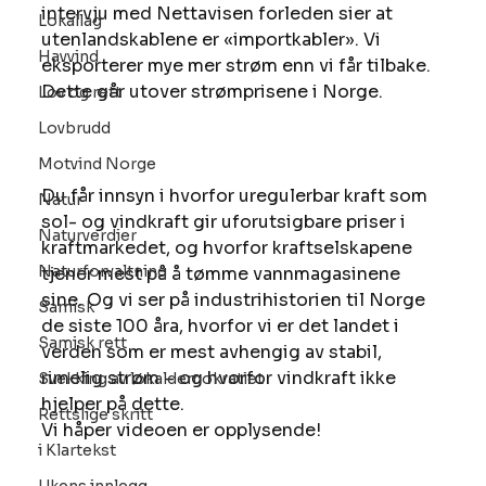
intervju med Nettavisen forleden sier at 
Lokallag
utenlandskablene er «importkabler». Vi 
Havvind
eksporterer mye mer strøm enn vi får tilbake. 
Dette går utover strømprisene i Norge.
Lov og rett
Lovbrudd
Motvind Norge
Du får innsyn i hvorfor uregulerbar kraft som 
Natur
sol- og vindkraft gir uforutsigbare priser i 
Naturverdier
kraftmarkedet, og hvorfor kraftselskapene 
Naturforvaltning
tjener mest på å tømme vannmagasinene 
sine. Og vi ser på industrihistorien til Norge 
Samisk
de siste 100 åra, hvorfor vi er det landet i 
Samisk rett
verden som er mest avhengig av stabil, 
rimelig strøm – og hvorfor vindkraft ikke 
Svekking av lokaldemokratiet
hjelper på dette.
Rettslige skritt
Vi håper videoen er opplysende!
i Klartekst