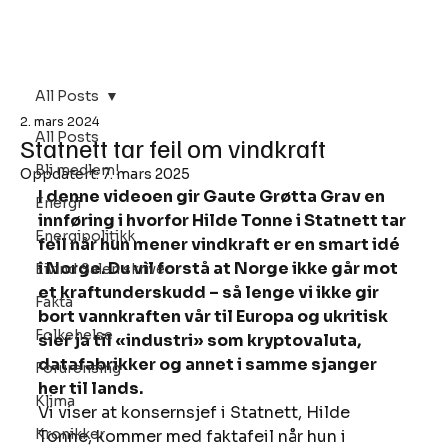
Bli Medlem
All Posts
2. mars 2024
All Posts
Statnett tar feil om vindkraft
Bli medlem!
Oppdatert:
7. mars 2025
I denne videoen gir Gaute Grøtta Grav en 
Energi
innføring i hvorfor Hilde Tonne i Statnett tar 
Energipolitikk
feil når hun mener vindkraft er en smart idé 
i Norge. Du vil forstå at Norge ikke går mot 
Eivind Salen skriver
et kraftunderskudd – så lenge vi ikke gir 
Fakta
bort vannkraften vår til Europa og ukritisk 
Folkehelse
sier ja til «industri» som kryptovaluta, 
datafabrikker og annet i samme sjanger 
Forurensing
her til lands.
Klima
Vi viser at konsernsjef i Statnett, Hilde 
Kronikker
Tonne, kommer med faktafeil når hun i 