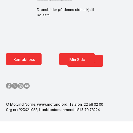
Dronebilder på denne siden: Kjetil
Rolseth
Kontakt oss
Min Side
Nettbutikk
© Motvind Norge.
www.motvind.org
. Telefon: 22 68 02 00
Org.nr.: 923421068, bankkontonummeret 1813.70.78224