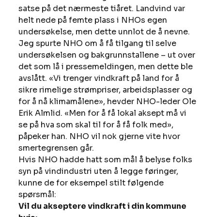
satse på det nærmeste tiåret. Landvind var 
helt nede på femte plass i NHOs egen 
undersøkelse, men dette unnlot de å nevne.
Jeg spurte NHO om å få tilgang til selve 
undersøkelsen og bakgrunnstallene – ut over 
det som lå i pressemeldingen, men dette ble 
avslått. «Vi trenger vindkraft på land for å 
sikre rimelige strømpriser, arbeidsplasser og 
for å nå klimamålene», hevder NHO-leder Ole 
Erik Almlid. «Men for å få lokal aksept må vi 
se på hva som skal til for å få folk med», 
påpeker han. NHO vil nok gjerne vite hvor 
smertegrensen går.
Hvis NHO hadde hatt som mål å belyse folks 
syn på vindindustri uten å legge føringer, 
kunne de for eksempel stilt følgende 
spørsmål:
Vil du akseptere vindkraft i din kommune 