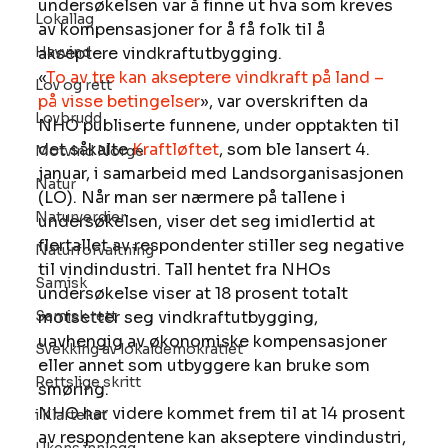
undersøkelsen var å finne ut hva som kreves 
Lokallag
av kompensasjoner for å få folk til å 
Havvind
akseptere vindkraftutbygging.
«
To av tre kan akseptere vindkraft på land – 
Lov og rett
på visse betingelser
», var overskriften da 
Lovbrudd
NHO publiserte funnene, under opptakten til 
det såkalte 
Kraftløftet
, som ble lansert 4. 
Motvind Norge
januar, i samarbeid med Landsorganisasjonen 
Natur
(LO). Når man ser nærmere på tallene i 
Naturverdier
undersøkelsen, viser det seg imidlertid at 
flertallet av respondenter stiller seg negative 
Naturforvaltning
til vindindustri. Tall hentet fra NHOs 
Samisk
undersøkelse viser at 18 prosent totalt 
Samisk rett
motsetter seg vindkraftutbygging, 
uavhengig av økonomiske kompensasjoner 
Svekking av lokaldemokratiet
eller annet som utbyggere kan bruke som 
Rettslige skritt
smøring.
NHO har videre kommet frem til at 14 prosent 
i Klartekst
av respondentene kan akseptere vindindustri, 