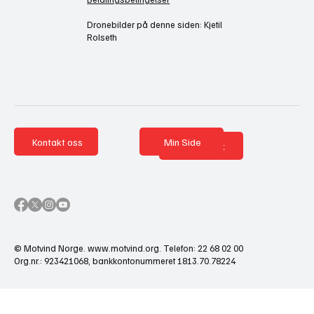
Dronebilder på denne siden: Kjetil
Rolseth
Kontakt oss
Min Side
Nettbutikk
© Motvind Norge.
www.motvind.org
. Telefon: 22 68 02 00
Org.nr.: 923421068, bankkontonummeret 1813.70.78224