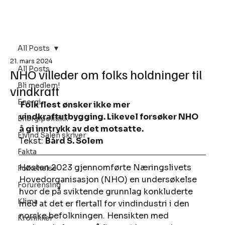
Bli Medlem
All Posts
21. mars 2024
All Posts
NHO villeder om folks holdninger til
Bli medlem!
vindkraft
Energi
 Folk flest ønsker ikke mer 
vindkraftutbygging. Likevel forsøker NHO 
Energipolitikk
å gi inntrykk av det motsatte.
Eivind Salen skriver
Tekst: 
Bård S. Solem
Fakta
Høsten 2023 gjennomførte Næringslivets 
Folkehelse
Hovedorganisasjon (NHO) en undersøkelse 
Forurensing
hvor de på sviktende grunnlag konkluderte 
Klima
med at det er flertall for vindindustri i den 
norske befolkningen. Hensikten med 
Kronikker