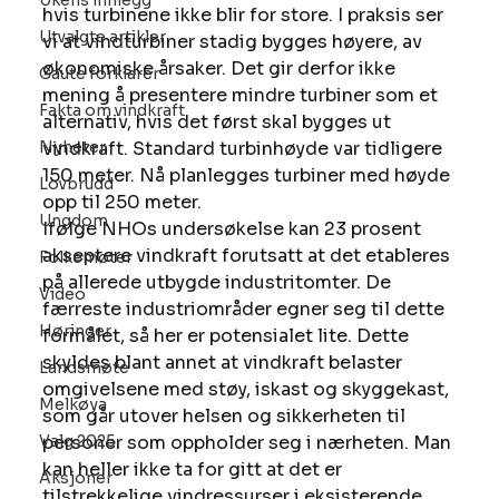
Ukens innlegg
hvis turbinene ikke blir for store. I praksis ser 
Utvalgte artikler
vi at vindturbiner stadig bygges høyere, av 
økonomiske årsaker. Det gir derfor ikke 
Gaute forklarer
mening å presentere mindre turbiner som et 
Fakta om vindkraft
alternativ, hvis det først skal bygges ut 
Nyheter
vindkraft. Standard turbinhøyde var tidligere 
150 meter. Nå planlegges turbiner med høyde 
Lovbrudd
opp til 250 meter.
Ungdom
Ifølge NHOs undersøkelse kan 23 prosent 
akseptere vindkraft forutsatt at det etableres 
Folkemøter
på allerede utbygde industritomter. De 
Video
færreste industriområder egner seg til dette 
Høringer
formålet, så her er potensialet lite. Dette 
skyldes blant annet at vindkraft belaster 
Landsmøte
omgivelsene med støy, iskast og skyggekast, 
Melkøya
som går utover helsen og sikkerheten til 
Valg 2025
personer som oppholder seg i nærheten. Man 
kan heller ikke ta for gitt at det er 
Aksjoner
tilstrekkelige vindressurser i eksisterende 