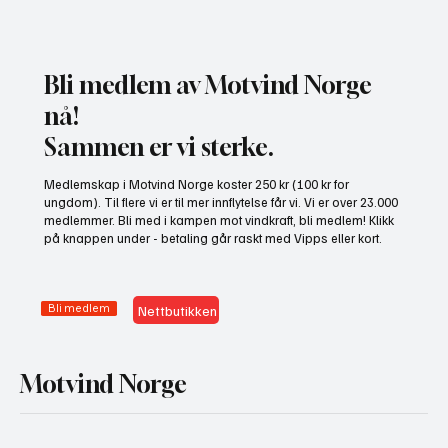
Bli medlem av Motvind Norge
nå!
Sammen er vi sterke.
NHO bruker misvisende undersøkelse til å
Medlemskap i Motvind Norge koster 250 kr (100 kr for
presse fram mer vindkraft
ungdom). Til flere vi er til mer innflytelse får vi. Vi er over 23.000
medlemmer. Bli med i kampen mot vindkraft, bli medlem! Klikk
på knappen under - betaling går raskt med Vipps eller kort.
Bli medlem
Nettbutikken
Motvind Norge