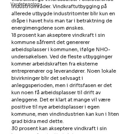
Vardetenning
industriområder. Vindkraftutbygging på 
allerede utbygde industritomter blir kun en 
dråpe i havet hvis man tar i betraktning de 
energimengdene som ønskes.
18 prosent kan akseptere vindkraft i sin 
kommune såfremt det genererer 
arbeidsplasser i kommunen, ifølge NHO-
undersøkelsen. Ved de fleste utbygginger 
kommer arbeidskraften fra eksterne 
entreprenører og leverandører. Noen lokale 
bivirkninger blir det selvsagt i 
anleggsperioden, men i driftsfasen er det 
kun noen få arbeidsplasser til drift av 
anleggene. Det er klart at mange vil være 
positive til nye arbeidsplasser i egen 
kommune, men vindindustrien kan kun i liten 
grad bidra med dette.
30 prosent kan akseptere vindkraft i sin 