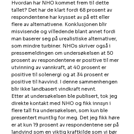
Hvordan har NHO kommet frem til dette 
tallet? Det har de klart fordi 68 prosent av 
respondentene har krysset av på ett eller 
flere av alternativene. Konklusjonen blir 
misvisende og villedende blant annet fordi 
man baserer seg på urealistiske alternativer, 
som mindre turbiner. NHOs skriver også i 
pressemeldingen om undersøkelsen at 50 
prosent av respondentene er positive til mer 
utvinning av vannkraft, at 40 prosent er 
positive til solenergi og at 34 prosent er 
positive til havvind. I denne sammenhengen 
blir ikke landbasert vindkraft nevnt.
Etter at undersøkelsen ble publisert, tok jeg 
direkte kontakt med NHO og fikk innsyn i 
flere tall fra undersøkelsen, som kun ble 
presentert muntlig for meg. Det jeg fikk høre 
er at kun 19 prosent av respondentene ser på 
landvind som en viktig kraftkilde som vi bør 