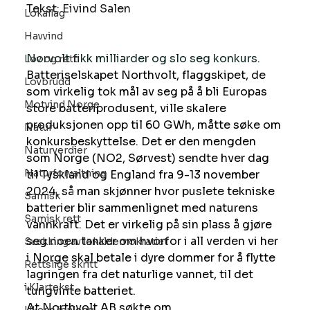
Tekst: Eivind Salen
Lokallag
Havvind
Norvolt fikk milliarder og slo seg konkurs.
Lov og rett
Batteriselskapet Northvolt, flaggskipet, de 
Lovbrudd
som virkelig tok mål av seg på å bli Europas 
Motvind Norge
store batteriprodusent, ville skalere 
produksjonen opp til 60 GWh, måtte søke om 
Natur
konkursbeskyttelse. Det er den mengden 
Naturverdier
som Norge (NO2, Sørvest) sendte hver dag 
Naturforvaltning
til Tyskland og England fra 9-13 november 
2024, så man skjønner hvor puslete tekniske 
Samisk
batterier blir sammenlignet med naturens 
Samisk rett
vannkraft. Det er virkelig på sin plass å gjøre 
seg noen tanker om hvorfor i all verden vi her 
Svekking av lokaldemokratiet
i Norge skal betale i dyre dommer for å flytte 
Rettslige skritt
lagringen fra det naturlige vannet, til det 
i Klartekst
tungvinte batteriet.
At Northvolt AB søkte om 