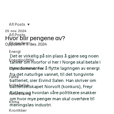
Bli Medlem
All Posts
25. nov. 2024
All Posts
Hvor blir pengene av?
Bli medlem!
Oppdatert:
9. des. 2024
Energi
Det er virkelig på sin plass å gjøre seg noen 
Energipolitikk
tanker om hvorfor vi her i Norge skal betale i 
dyre dommer for å flytte lagringen av energi 
Eivind Salen skriver
fra det naturlige vannet, til det tungvinte 
Fakta
batteriet, sier Eivind Salen. Han skriver om 
Folkehelse
batteriselskapet Norvolt (konkurs), Freyr 
Battery og hvordan våre politikere snakker 
Forurensing
om hvor mye penger man skal overføre til 
Klima
meningsløs industri.
Kronikker