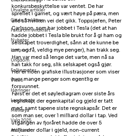
Ukens innlegg
konkursbeskyttelse var ventet. De har 
Utvalgte artikler
sprellet i garnet, og vært høye på pæra, men 
Gaute forklarer
alle så hvilken vei det gikk. Toppsjefen, Peter 
Carlsson, som har jobbet i Tesla (det at han 
Fakta om vindkraft
hadde jobbet i Tesla ble brukt for å gi ham og 
Nyheter
selskapet troverdighet, sånn at de kunne be 
om, og få, veldig mye penger), han trakk seg. 
Lovbrudd
Han var med så lenge det varte, men nå sa 
Ungdom
han takk for seg, slik selskapet også gjør.
Folkemøter
Her er noen grafiske illustrasjoner som viser 
hvor mange penger som egentlig er 
Video
forsvunnet.
Høringer
Først er det et søylediagram over siste års 
Landsmøte
regnskap, der egenkapital og gjeld er tatt 
med, samt tapene siste regnskapsår. Det er 
Melkøya
som man ser, over 1 milliard dollar i tap. Ved 
Valg 2025
utgangen av fjoråret hadde de over 5 
milliarder dollar i gjeld, non-current 
Aksjoner