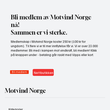
Bli medlem av Motvind Norge
nå!
Sammen er vi sterke.
NHO bruker misvisende undersøkelse til å
Medlemskap i Motvind Norge koster 250 kr (100 kr for
presse fram mer vindkraft
ungdom). Til flere vi er til mer innflytelse får vi. Vi er over 23.000
medlemmer. Bli med i kampen mot vindkraft, bli medlem! Klikk
på knappen under - betaling går raskt med Vipps eller kort.
Bli medlem
Nettbutikken
Motvind Norge
Kategorier