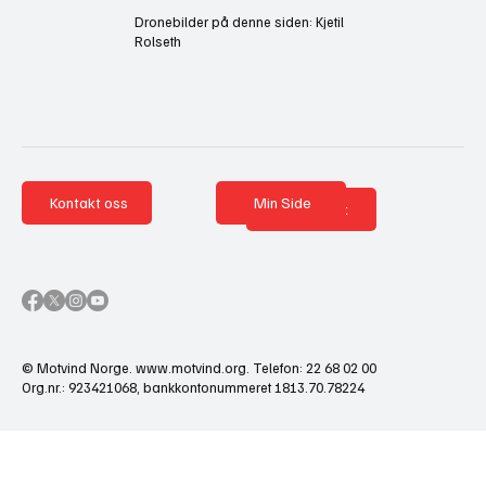
Dronebilder på denne siden: Kjetil
Rolseth
Kontakt oss
Min Side
Nettbutikk
© Motvind Norge.
www.motvind.org
. Telefon: 22 68 02 00
Org.nr.: 923421068, bankkontonummeret 1813.70.78224