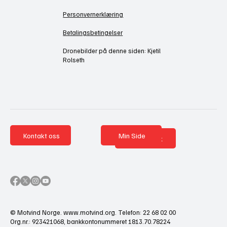
Personvernerklæring
Betalingsbetingelser
Dronebilder på denne siden: Kjetil
Rolseth
Kontakt oss
Min Side
Nettbutikk
© Motvind Norge.
www.motvind.org
. Telefon: 22 68 02 00
Org.nr.: 923421068, bankkontonummeret 1813.70.78224