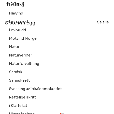
Lokallag
Havvind
Lov og rett
Se alle
Siste innlegg
Lovbrudd
Motvind Norge
Natur
Naturverdier
Naturforvaltning
Samisk
Samisk rett
Svekking av lokaldemokratiet
Rettslige skritt
i Klartekst