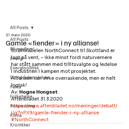
Bli Medlem
All Posts
31. mars 2020
All Posts
Gamle «fiender» i ny allianse!
Bli medlem!
Strømkabelen NorthConnect til Skottland er 
lagt på vent, – ikke minst fordi naturvernere 
Energi
har stått sammen med tillitsvalgte og ledelse 
Energipolitikk
i industrien i kampen mot prosjektet. 
Eivind Salen skriver
Alliansen kan virke overraskende, men er helt 
logisk! 
Fakta
Av: 
Hogne Hongset
Folkehelse
Aftenbladet 31.3.2020 
ht
tps://www.aftenbladet.no/meninger/debatt/
Forurensing
i/g7nPX9/gamle-fiender-i-ny-allianse
Klima
#NorthConnect
Kronikker