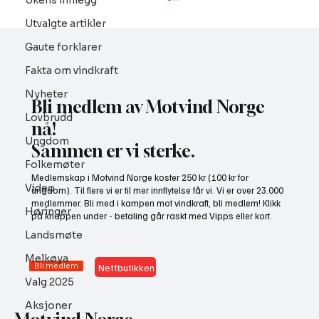
Ukens innlegg
Utvalgte artikler
Gaute forklarer
Fakta om vindkraft
Nyheter
Bli medlem av Motvind Norge
Lovbrudd
nå!
Ungdom
Sammen er vi sterke.
NHO bruker misvisende undersøkelse til å
Folkemøter
Medlemskap i Motvind Norge koster 250 kr (100 kr for
presse fram mer vindkraft
Video
ungdom). Til flere vi er til mer innflytelse får vi. Vi er over 23.000
medlemmer. Bli med i kampen mot vindkraft, bli medlem! Klikk
Høringer
på knappen under - betaling går raskt med Vipps eller kort.
Landsmøte
Melkøya
Bli medlem
Nettbutikken
Valg 2025
Aksjoner