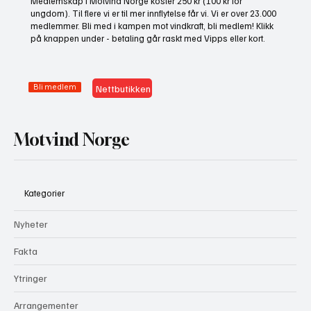
Medlemskap i Motvind Norge koster 250 kr (100 kr for
presse fram mer vindkraft
ungdom). Til flere vi er til mer innflytelse får vi. Vi er over 23.000
medlemmer. Bli med i kampen mot vindkraft, bli medlem! Klikk
på knappen under - betaling går raskt med Vipps eller kort.
Bli medlem
Nettbutikken
Motvind Norge
Kategorier
Nyheter
Fakta
Ytringer
Arrangementer