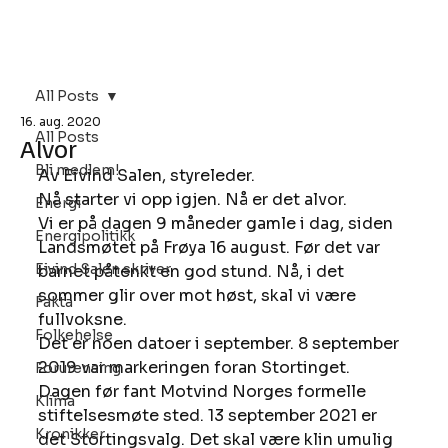
Bli Medlem
All Posts
16. aug. 2020
All Posts
Alvor
Bli medlem!
Av Eivind Salen, styreleder. 
Nå starter vi opp igjen. Nå er det alvor. 
Energi
Vi er på dagen 9 måneder gamle i dag, siden 
Energipolitikk
Landsmøtet på Frøya 16 august. Før det var 
Eivind Salen skriver
barnet påtenkt en god stund. Nå, i det 
sommer glir over mot høst, skal vi være 
Fakta
fullvoksne. 
Folkehelse
Det er noen datoer i september. 8 september 
2019 var markeringen foran Stortinget. 
Forurensing
Dagen før fant Motvind Norges formelle 
Klima
stiftelsesmøte sted. 13 september 2021 er 
Kronikker
det Stortingsvalg. Det skal være klin umulig 