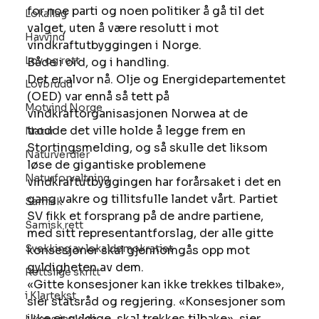
for noe parti og noen politiker å gå til det 
Lokallag
valget, uten å være resolutt i mot 
Havvind
vindkraftutbyggingen i Norge. 
Lov og rett
Både i ord, og i handling. 
Det er alvor nå. Olje og Energidepartementet 
Lovbrudd
(OED) var ennå så tett på 
Motvind Norge
vindkraftorganisasjonen Norwea at de 
trodde det ville holde å legge frem en 
Natur
Stortingsmelding, og så skulle det liksom 
Naturverdier
løse de gigantiske problemene 
Naturforvaltning
vindkraftutbyggingen har forårsaket i det en 
gang vakre og tillitsfulle landet vårt. Partiet 
Samisk
SV fikk et forsprang på de andre partiene, 
Samisk rett
med sitt representantforslag, der alle gitte 
Svekking av lokaldemokratiet
konsesjoner skal gjennomgås opp mot 
gyldigheten av dem. 
Rettslige skritt
«Gitte konsesjoner kan ikke trekkes tilbake», 
i Klartekst
sier statsråd og regjering. «Konsesjoner som 
ikke er gyldige, skal trekkes tilbake», sier 