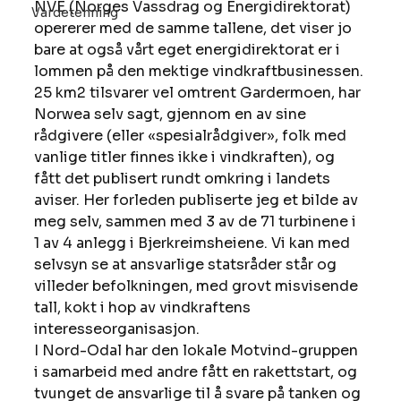
NVE (Norges Vassdrag og Energidirektorat) 
Vardetenning
opererer med de samme tallene, det viser jo 
bare at også vårt eget energidirektorat er i 
lommen på den mektige vindkraftbusinessen. 
25 km2 tilsvarer vel omtrent Gardermoen, har 
Norwea selv sagt, gjennom en av sine 
rådgivere (eller «spesialrådgiver», folk med 
vanlige titler finnes ikke i vindkraften), og 
fått det publisert rundt omkring i landets 
aviser. Her forleden publiserte jeg et bilde av 
meg selv, sammen med 3 av de 71 turbinene i 
1 av 4 anlegg i Bjerkreimsheiene. Vi kan med 
selvsyn se at ansvarlige statsråder står og 
villeder befolkningen, med grovt misvisende 
tall, kokt i hop av vindkraftens 
interesseorganisasjon. 
I Nord-Odal har den lokale Motvind-gruppen 
i samarbeid med andre fått en rakettstart, og 
tvunget de ansvarlige til å svare på tanken og 