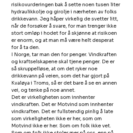
risikovurderingen bak å sette noen tusen liter 
hydraulikkolje og girolje i nærheten av folks 
drikkevann. Jeg håper virkelig de svetter litt, 
når de forsøker å svare, for man trenger ikke 
stort omløp i hodet for å skjønne at risikoen 
er enorm, og at man må være helt desperat 
for å ta den. 
I Norge, tar man den for penger. Vindkraften 
og kraftselskapene skal tjene penger. De er 
så skruppelløse, at om det ryker noe 
drikkevann på veien, som det har gjort på 
Kvaløya i Troms, så er det bare å se en annen 
vei, og tenke på noe annet. 
Det er virkeligheten som innhenter 
vindkraften. Det er Motvind som innhenter 
vindkraften. Det er fullstendig pinlig å late 
som virkeligheten ikke er her, som om 
Motvind ikke er her. Som om folk ikke vet. 
Som om folk ikke stoler mer på oss, enn på 