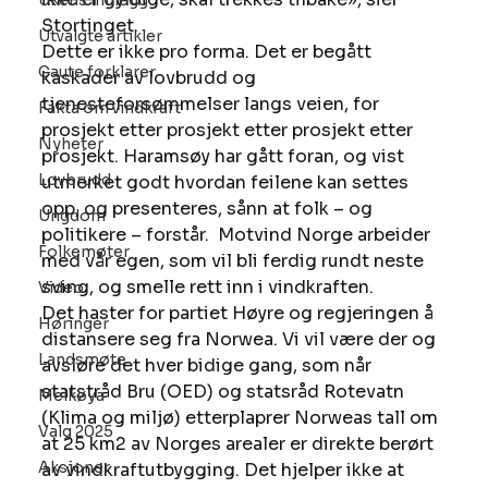
Ukens innlegg
Stortinget. 
Utvalgte artikler
Dette er ikke pro forma. Det er begått 
Gaute forklarer
kaskader av lovbrudd og 
tjenesteforsømmelser langs veien, for 
Fakta om vindkraft
prosjekt etter prosjekt etter prosjekt etter 
Nyheter
prosjekt. Haramsøy har gått foran, og vist 
Lovbrudd
utmerket godt hvordan feilene kan settes 
opp, og presenteres, sånn at folk – og 
Ungdom
politikere – forstår.  Motvind Norge arbeider 
Folkemøter
med vår egen, som vil bli ferdig rundt neste 
sving, og smelle rett inn i vindkraften. 
Video
Det haster for partiet Høyre og regjeringen å 
Høringer
distansere seg fra Norwea. Vi vil være der og 
Landsmøte
avsløre det hver bidige gang, som når 
statstråd Bru (OED) og statsråd Rotevatn 
Melkøya
(Klima og miljø) etterplaprer Norweas tall om 
Valg 2025
at 25 km2 av Norges arealer er direkte berørt 
Aksjoner
av vindkraftutbygging. Det hjelper ikke at 