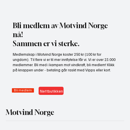
Bli medlem av Motvind Norge
nå!
Sammen er vi sterke.
Gratis heldagskurs om utredningskrav og
Medlemskap i Motvind Norge koster 250 kr (100 kr for
naturhensyn
ungdom). Til flere vi er til mer innflytelse får vi. Vi er over 23.000
medlemmer. Bli med i kampen mot vindkraft, bli medlem! Klikk
på knappen under - betaling går raskt med Vipps eller kort.
Bli medlem
Nettbutikken
Motvind Norge