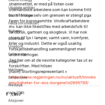
Ukens innlegg
strømnettet, er med på listen over 
Utvalgte artikler
utenlandske arbeidere som kan komme fritt 
inn til Norge selv om grensen er stengt pga 
Gaute forklarer
faren for koronasmitte. Vindkraftarbeidere 
Fakta om vindkraft
mv. kan ikke likestilles med arbeidsfolk til 
Nyheter
landbruk, gartneri og skogbruk. Vi har nok 
strøm til lys i lamper, varmt vann, komfyrer, 
Lovbrudd
biler og industri. Dette er også usaklig 
Ungdom
forskjellsbehandling sammenlignet med 
Folkemøter
andre næringer.
Jeg ber om at de nevnte kategorier tas ut av 
Video
forskriften. Med hilsen
Høringer
(navn) Stortingsrepresentant » 
https://www.regjeringen.no/no/aktuelt/innreis
Landsmøte
emuligheter-for-eos-borgere/id2695783/
Melkøya
Valg 2025
Aksjoner