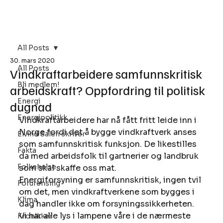
Bli Medlem
All Posts
30. mars 2020
All Posts
Vindkraftarbeidere samfunnskritisk
Bli medlem!
arbeidskraft? Oppfordring til politisk
Energi
dugnad
Energipolitikk
Vindkraftarbeidere har nå fått fritt leide inn i 
Norge fordi det å bygge vindkraftverk anses 
Eivind Salen skriver
som samfunnskritisk funksjon. De likestilles 
Fakta
da med arbeidsfolk til gartnerier og landbruk 
Folkehelse
som skal skaffe oss mat. 
Energiforsyning er samfunnskritisk, ingen tvil 
Forurensing
om det, men vindkraftverkene som bygges i 
Klima
dag handler ikke om forsyningssikkerheten. 
Vi har alle lys i lampene våre i de nærmeste 
Kronikker