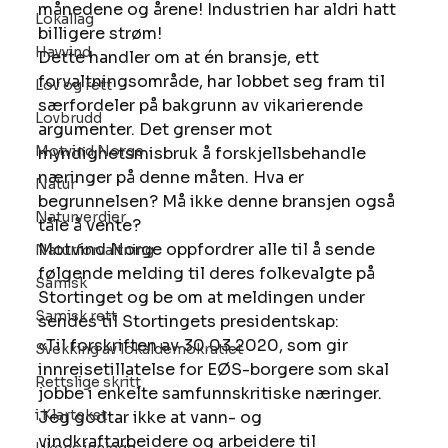
månedene og årene! Industrien har aldri hatt 
Lokallag
billigere strøm! 
Havvind
Dette handler om at én bransje, ett 
forvaltningsområde, har lobbet seg fram til 
Lov og rett
særfordeler på bakgrunn av vikarierende 
Lovbrudd
argumenter. Det grenser mot 
Motvind Norge
myndighetsmisbruk å forskjellsbehandle 
næringer på denne måten. Hva er 
Natur
begrunnelsen? Må ikke denne bransjen også 
Naturverdier
tåle å vente? 
Motvind Norge oppfordrer alle til å sende 
Naturforvaltning
følgende melding til deres folkevalgte på 
Samisk
Stortinget og be om at meldingen under 
Samisk rett
sendes til Stortingets presidentskap: 
«Til forskriften av 30.03.2020, som gir 
Svekking av lokaldemokratiet
innreisetillatelse for EØS-borgere som skal 
Rettslige skritt
jobbe i enkelte samfunnskritiske næringer. 
i Klartekst
Jeg godtar ikke at vann- og 
vindkraftarbeidere og arbeidere til 