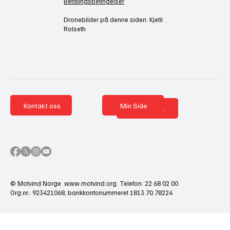
Betalingsbetingelser
Dronebilder på denne siden: Kjetil
Rolseth
Kontakt oss
Min Side
Nettbutikk
© Motvind Norge.
www.motvind.org
. Telefon: 22 68 02 00
Org.nr.: 923421068, bankkontonummeret 1813.70.78224