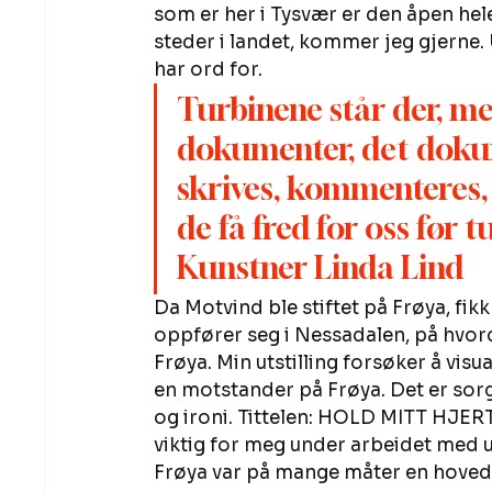
som er her i Tysvær er den åpen he
steder i landet, kommer jeg gjerne. 
har ord for. 
Turbinene står der, men
dokumenter, det dokum
skrives, kommenteres, in
de få fred for oss før
Kunstner Linda Lind 
Da Motvind ble stiftet på Frøya, fik
oppfører seg i Nessadalen, på hvor
Frøya. Min utstilling forsøker å visu
en motstander på Frøya. Det er sorg
og ironi. Tittelen: HOLD MITT HJERT
viktig for meg under arbeidet med ut
Frøya var på mange måter en hoved