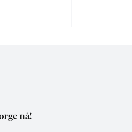
 Norge til Jakt og
Midtnorsk vindkraft ka
gene: Møt oss på stand
over 1100 havørn
um
orge nå!