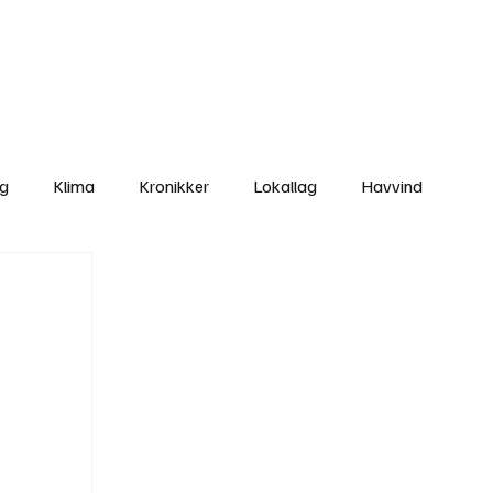
Nettbutikken
Bli Medlem
ng
Klima
Kronikker
Lokallag
Havvind
amisk rett
Svekking av lokaldemokratiet
Nyheter
Lovbrudd
Ungdom
Folkemøter