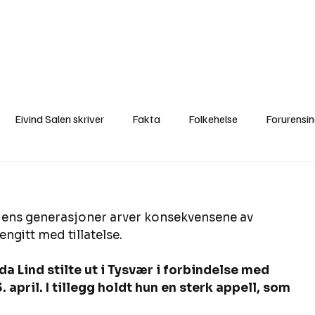
a
Ytringer
Arrangementer
Video
Om oss
Arkiv
Min Side
Eivind Salen skriver
Fakta
Folkehelse
Forurensi
Natur
Naturverdier
Naturforvaltning
Samisk
S
dens generasjoner arver konsekvensene av 
Utvalgte artikler
Gaute forklarer
Fakta om vindkraft
ngitt med tillatelse.  
 Lind stilte ut i Tysvær i forbindelse med 
april. I tillegg holdt hun en sterk appell, som 