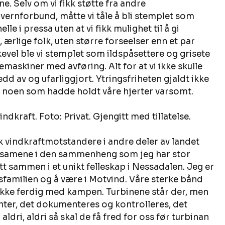
e. Selv om vi fikk støtte fra andre 
rnforbund, måtte vi tåle å bli stemplet som 
le i pressa uten at vi fikk mulighet til å gi 
 ærlige folk, uten større forseelser enn et par 
kevel ble vi stemplet som ildspåsettere og grisete 
askiner med avføring. Alt for at vi ikke skulle 
edd av og ufarliggjort. Ytringsfriheten gjaldt ikke 
da, noen som hadde holdt våre hjerter varsomt.  
kraft. Foto: Privat. Gjengitt med tillatelse.  
lik vindkraftmotstandere i andre deler av landet 
ensamene i den sammenheng som jeg har stor 
tt sammen i et unikt felleskap i Nessadalen. Jeg er 
lsfamilien og å være i Motvind. Våre sterke bånd 
 ikke ferdig med kampen. Turbinene står der, men 
enter, det dokumenteres og kontrolleres, det 
ldri, aldri så skal de få fred for oss før turbinan 