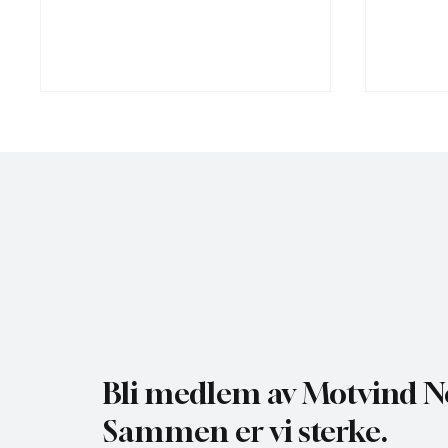
Gratis heldagskurs om
Motvind
utredningskrav og naturhensyn
Fiskeda
i Elver
Bli medlem av Motvind N
Sammen er vi sterke.