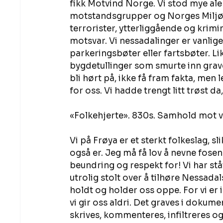
fikk Motvind Norge. Vi stod mye alen
motstandsgrupper og Norges Miljøve
terrorister, ytterliggående og kriminel
motsvar. Vi nessadalinger er vanlige,
parkeringsbøter eller fartsbøter. Li
bygdetullinger som smurte inn gravem
bli hørt på, ikke få fram fakta, men l
for oss. Vi hadde trengt litt trøst 
«Folkehjerte». 830s. Samhold mot vind
Vi på Frøya er et sterkt folkeslag, s
også er. Jeg må få lov å nevne fos
beundring og respekt for! Vi har stå
utrolig stolt over å tilhøre Nessada
holdt og holder oss oppe. For vi er
vi gir oss aldri. Det graves i dokum
skrives, kommenteres, infiltreres og a