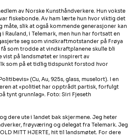
medlem av Norske Kunsthåndverkere. Hun vokste 
ar fiskebonde. Av ham lærte hun hvor viktig det 
ig måte, slik at også kommende generasjoner kan 
g i Rauland, i Telemark, men hun har fortsatt en 
ngasjerte seg som vindkraftmotstander på Frøya 
t få som trodde at vindkraftplanene skulle bli 
e vist på landsmøtet er inspirert av 
k som på et tidlig tidspunkt forstod hvor 
olitibevis» (Cu, Au, 925s, glass, muselort). I en 
ren at «politiet har opptrådt partisk, forfulgt 
 tynt grunnlag». Foto: Siri Fjeseth 
og dere ute i landet bak skjermene. Jeg heter 
ndverker, frøyværing og delegat fra Telemark. Jeg 
HOLD MITT HJERTE, hit til landsmøtet. For dere 