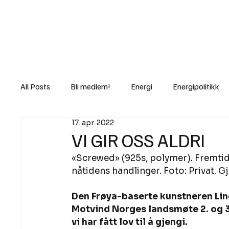
Nyheter
Fakt
Gi bidrag/gave
All Posts
Bli medlem!
Energi
Energipolitikk
17. apr. 2022
Lov og rett
Lovbrudd
Motvind Norge
VI GIR OSS ALDRI
«Screwed» (925s, polymer). Fremti
Rettslige skritt
i Klartekst
Ukens innlegg
nåtidens handlinger. Foto: Privat. Gje
Den Frøya-baserte kunstneren Linda
Motvind Norges landsmøte 2. og 3. 
vi har fått lov til å gjengi. 