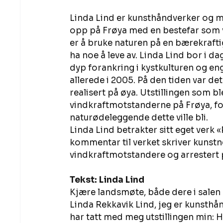
Linda Lind er kunsthåndverker og 
opp på Frøya med en bestefar som v
er å bruke naturen på en bærekraft
ha noe å leve av. Linda Lind bor i da
dyp forankring i kystkulturen og e
allerede i 2005. På den tiden var de
realisert på øya. Utstillingen som bl
vindkraftmotstanderne på Frøya, fol
naturødeleggende dette ville bli.  
Linda Lind betrakter sitt eget verk «P
kommentar til verket skriver kunstne
vindkraftmotstandere og arrestert på
Tekst: Linda Lind
Kjære landsmøte, både dere i salen 
Linda Rekkavik Lind, jeg er kunsthå
har tatt med meg utstillingen min: 