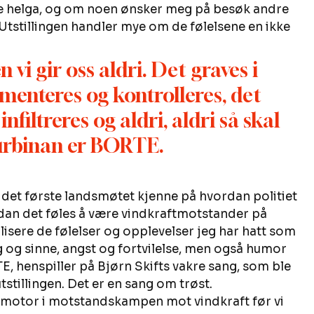
le helga, og om noen ønsker meg på besøk andre 
Utstillingen handler mye om de følelsene en ikke 
 vi gir oss aldri. Det graves i 
enteres og kontrolleres, det 
filtreres og aldri, aldri så skal 
 turbinan er BORTE.
k det første landsmøtet kjenne på hvordan politiet 
dan det føles å være vindkraftmotstander på 
alisere de følelser og opplevelser jeg har hatt som 
 og sinne, angst og fortvilelse, men også humor 
E, henspiller på Bjørn Skifts vakre sang, som ble 
stillingen. Det er en sang om trøst.  
motor i motstandskampen mot vindkraft før vi 