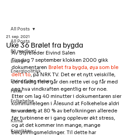
Bli Medlem
All Posts
21. sep. 2021
All Posts
Uke 36 Brølet fra bygda
Bli medlem!
Av Styreleder Eivind Salen 
Tirsdag 7 september klokken 2000 gikk 
Energi
dokumentaren 
Brølet fra bygda, øya som ble 
Energipolitikk
delt i to
, på NRK TV. Det er et nytt veiskille, 
Eivind Salen skriver
der stadig flere går den rette vei og får med 
seg hva vindkraften egentlig er for noe. 
Fakta
Etter om lag 40 minutter i dokumentaren sier 
Folkehelse
kommunelegen i Ålesund at Folkehelse aldri 
er vurdert, at 80 % av befolkningen allerede 
Forurensing
før turbinene er i gang opplever økt stress, 
Klima
og at det kommer inn mange, mange 
Kronikker
bekymringsmeldinger. Til dette har 