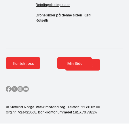
Betalingsbetingelser
Dronebilder på denne siden: Kjetil
Rolseth
Kontakt oss
Min Side
Nettbutikk
© Motvind Norge.
www.motvind.org
. Telefon: 22 68 02 00
Org.nr.: 923421068, bankkontonummeret 1813.70.78224