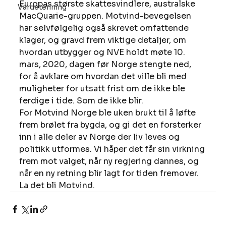
Europas største skattesvindlere, australske 
Vardetenning
MacQuarie-gruppen. Motvind-bevegelsen 
har selvfølgelig også skrevet omfattende 
klager, og gravd frem viktige detaljer, om 
hvordan utbygger og NVE holdt møte 10. 
mars, 2020, dagen før Norge stengte ned, 
for å avklare om hvordan det ville bli med 
muligheter for utsatt frist om de ikke ble 
ferdige i tide. Som de ikke blir. 
For Motvind Norge ble uken brukt til å løfte 
frem brølet fra bygda, og gi det en forsterker 
inn i alle deler av Norge der liv leves og 
politikk utformes. Vi håper det får sin virkning 
frem mot valget, når ny regjering dannes, og 
når en ny retning blir lagt for tiden fremover. 
La det bli Motvind.