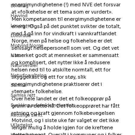
energimyndighetene (!) med NVE det forsvar 
Lokallag
at «folkehelse er et tema som er vurdert». 
Havvind
Men kompetansen til energimyndighetene er 
Lov og rett
energi. Også på det punktet svikter de totalt, 
med å gå inn for vindkraft i vannkraftlandet 
Lovbrudd
Norge, men på helse og folkehelse er det 
Motvind Norge
selvsagt helsepersonell som vet. Og det vet 
utmerket godt at mennesket er sammensatt 
Natur
og komplisert, det nytter ikke å redusere 
Naturverdier
helsen ned til to atskilte normtall, ett for 
Naturforvaltning
skyggekast og ett for støy, slik 
energimyndighetene praktiserer det i 
Samisk
«temaet» folkehelse. 
Samisk rett
Over hele landet er det et folkeopprør på 
Svekking av lokaldemokratiet
grunn av dette nå. Det folkeopprøret har fått 
retning og kraft gjennom folkebevegelsen 
Rettslige skritt
Motvind, og i siste uke før valget er det ikke 
i Klartekst
lenger mulig å holde igjen for de kreftene 
dette har sagt. Overalt i kommuner og i fylker 