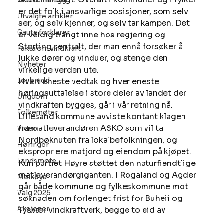
Ukens innlegg
er det folk i ansvarlige posisjoner, som selv 
Utvalgte artikler
ser, og selv kjenner, og selv tar kampen. Det 
Gaute forklarer
er veldig trangt inne hos regjering og 
Storting sentralt, der man ennå forsøker å 
Fakta om vindkraft
lukke dører og vinduer, og stenge den 
Nyheter
virkelige verden ute. 
Lovbrudd
Hvert eneste vedtak og hver eneste 
høringsuttalelse i store deler av landet der 
Ungdom
vindkraften bygges, går i vår retning nå. 
Folkemøter
Lillesand kommune avviste kontant klagen 
fra matleverandøren ASKO som vil ta 
Video
Nordbøknuten fra lokalbefolkningen, og 
Høringer
ekspropriere matjord og eiendom på kjøpet. 
Landsmøte
Kun partiet Høyre støttet den naturfiendtlige 
matleverandørgiganten. I Rogaland og Agder 
Melkøya
går både kommune og fylkeskommune mot 
Valg 2025
søknaden om forlenget frist for Buheii og 
Aksjoner
Tysvær vindkraftverk, begge to eid av 