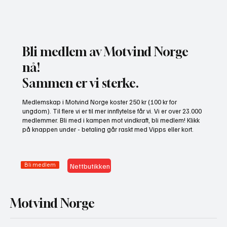
Bli medlem av Motvind Norge
nå!
Sammen er vi sterke.
Motvind Norge til Jakt og Fiskedagene: Møt
Medlemskap i Motvind Norge koster 250 kr (100 kr for
oss på stand i Elverum
ungdom). Til flere vi er til mer innflytelse får vi. Vi er over 23.000
medlemmer. Bli med i kampen mot vindkraft, bli medlem! Klikk
på knappen under - betaling går raskt med Vipps eller kort.
Bli medlem
Nettbutikken
Motvind Norge