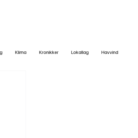
Nettbutikken
Bli Medlem
ng
Klima
Kronikker
Lokallag
Havvind
amisk rett
Svekking av lokaldemokratiet
Nyheter
Lovbrudd
Ungdom
Folkemøter