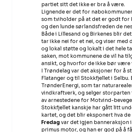
partiet sitt det ikke er bra å være. 
Lignende er det for nabokommunen L
som tviholder på at det er godt f
og den lunde sørlandsfreden de nest
Både i Lillesand og Birkenes blir 
tar ikke nei for et nei, og viser med
og lokal støtte og lokalt i det hele t
saken, mot kommunene de vil ha tilga
ansikt, og hvorfor de ikke bør være
I Trøndelag var det aksjoner for å s
Flatanger og til Stokkfjellet i Selb
TrønderEnergi, som tar naturareal
vindkraftverk, og selger storparten 
av arnestedene for Motvind-bevegel
Stokkfjellet kanskje har gått litt un
kartet, og det blir eksponert hva de 
Fredag
 var det igjen banneraksjon 
primus motor, og han er god på å få 