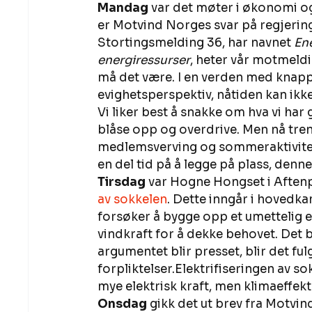
Mandag
 var det møter i økonomi 
er Motvind Norges svar på regjering
Stortingsmelding 36, har navnet 
Ene
energiressurser
, heter vår motmeldi
må det være. I en verden med knapp
evighetsperspektiv, nåtiden kan ikke 
Vi liker best å snakke om hva vi har gj
blåse opp og overdrive. Men nå tren
medlemsverving og sommeraktivitete
en del tid på å legge på plass, denne
Tirsdag 
var Hogne Hongset i Aftenp
av sokkelen
. Dette inngår i hovedk
forsøker å bygge opp et umettelig 
vindkraft for å dekke behovet. Det 
argumentet blir presset, blir det fu
forpliktelser.Elektrifiseringen av s
mye elektrisk kraft, men klimaeffekte
Onsdag
 gikk det ut brev fra Motvi