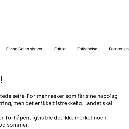
a
Ytringer
Arrangementer
Video
Om oss
Arkiv
Min Side
Eivind Salen skriver
Fakta
Folkehelse
Forurensi
Natur
Naturverdier
Naturforvaltning
Samisk
S
!
Utvalgte artikler
Gaute forklarer
Fakta om vindkraft
ede seire. For mennesker som får sine nabolag 
ing, men det er ikke tilstrekkelig. Landet skal 
men forhåpentligvis ble det ikke merket noen 
god sommer. 