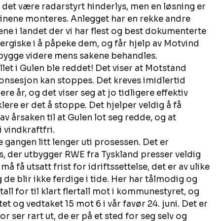
 det være radarstyrt hinderlys, men en løsning er 
rbinene monteres. Anlegget har en rekke andre 
ne i landet der vi har flest og best dokumenterte 
rgiske i å påpeke dem, og får hjelp av Motvind 
bygge videre mens sakene behandles. 
et i Gulen ble reddet! Det viser at Motstand 
konsesjon kan stoppes. Det kreves imidlertid 
e år, og det viser seg at jo tidligere effektiv 
re er det å stoppe. Det hjelper veldig å få 
 årsaken til at Gulen lot seg redde, og at 
 vindkraftfri. 
 gangen litt lenger uti prosessen. Det er 
, der utbygger RWE fra Tyskland presser veldig 
få utsatt frist for idriftssettelse, det er av ulike 
 de blir ikke ferdige i tide. Her har tålmodig og 
ll for til klart flertall mot i kommunestyret, og 
et og vedtaket 15 mot 6 i vår favør 24. juni. Det er 
 ser rart ut, de er på et sted for seg selv og 