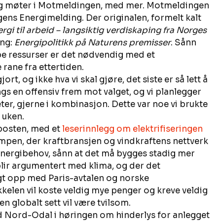
og møter i Motmeldingen, med mer. Motmeldingen 
ens Energimelding. Der originalen, formelt kalt 
rgi til arbeid – langsiktig verdiskaping fra Norges 
ng: 
Energipolitikk på Naturens premisser
. Sånn 
e ressurser er det nødvendig med et 
rane fra ettertiden. 
ort, og ikke hva vi skal gjøre, det siste er så lett å 
gs en offensiv frem mot valget, og vi planlegger 
r, gjerne i kombinasjon. Dette var noe vi brukte 
 uken. 
osten, med et 
leserinnlegg om elektrifiseringen 
ampen, der kraftbransjen og vindkraftens nettverk 
energibehov, sånn at det må bygges stadig mer 
blir argumentert med klima, og der det 
lgt opp med Paris-avtalen og norske 
okkelen vil koste veldig mye penger og kreve veldig 
n globalt sett vil være tvilsom. 
nd Nord-Odal i høringen om hinderlys for anlegget 