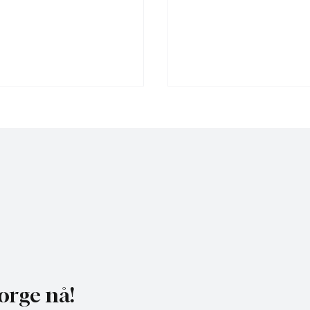
heldagskurs om
Motvind Norge til Jakt 
ngskrav og naturhensyn
Fiskedagene: Møt oss p
i Elverum
orge nå!