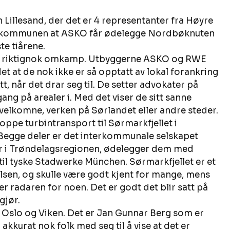
illesand, der det er 4 representanter fra Høyre 
or kommunen at ASKO får ødelegge Nordbøknuten 
e tiårene. 
det riktignok omkamp. Utbyggerne ASKO og RWE 
 det at de nok ikke er så opptatt av lokal forankring 
att, når det drar seg til. De setter advokater på 
ng på arealer i. Med det viser de sitt sanne 
 velkomne, verken på Sørlandet eller andre steder. 
toppe turbintransport til Sørmarkfjellet i 
u. Begge deler er det interkommunale selskapet 
er i Trøndelagsregionen, ødelegger dem med 
til tyske Stadwerke München. Sørmarkfjellet er et 
sen, og skulle være godt kjent for mange, mens 
der radaren for noen. Det er godt det blir satt på 
gjør. 
i Oslo og Viken. Det er Jan Gunnar Berg som er 
akkurat nok folk med seg til å vise at det er 