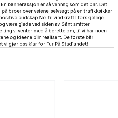
 En banneraksjon er så vennlig som det blir. Det 
er på broer over veiene, selvsagt på en trafikksikker 
sitive budskap Nei til vindkraft i forskjellige 
og være glade ved siden av. Sånt smitter. 
ing vi venter med å berette om, til vi har noen 
tene og ideene blir realisert. De første blir 
et vi gjør oss klar for Tur På Stadlandet!