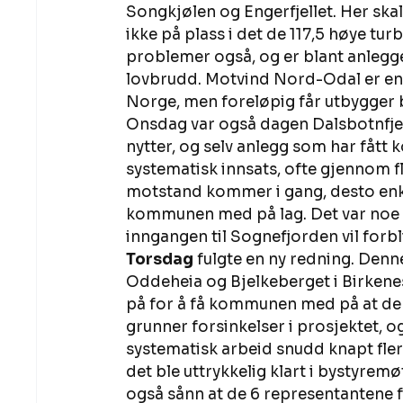
Songkjølen og Engerfjellet. Her skal
ikke på plass i det de 117,5 høye tu
problemer også, og er blant anlegge
lovbrudd. Motvind Nord-Odal er ene
Norge, men foreløpig får utbygger 
Onsdag var også dagen Dalsbotnfjell
nytter, og selv anlegg som har fått 
systematisk innsats, ofte gjennom fler
motstand kommer i gang, desto enkle
kommunen med på lag. Det var noe av
inngangen til Sognefjorden vil forbli
Torsdag
 fulgte en ny redning. Denne
Oddeheia og Bjelkeberget i Birkenes
på for å få kommunen med på at de må 
grunner forsinkelser i prosjektet, og
systematisk arbeid snudd knapt flerta
det ble uttrykkelig klart i bystyremøt
også sånn at de 6 representantene for