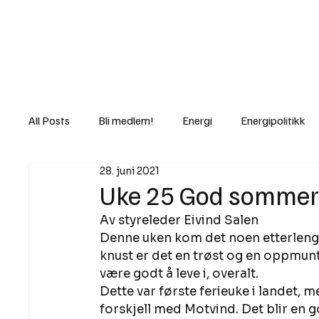
Nyheter
Fakt
Gi bidrag/gave
All Posts
Bli medlem!
Energi
Energipolitikk
28. juni 2021
Lov og rett
Lovbrudd
Motvind Norge
Uke 25 God sommer
Av styreleder Eivind Salen 
Rettslige skritt
i Klartekst
Ukens innlegg
Denne uken kom det noen etterlengt
knust er det en trøst og en oppmuntr
være godt å leve i, overalt. 
Dette var første ferieuke i landet, 
forskjell med Motvind. Det blir en 