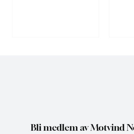
NHO bruker misvisende
Gratis 
undersøkelse til å presse fram
utredni
mer vindkraft
Bli medlem av Motvind N