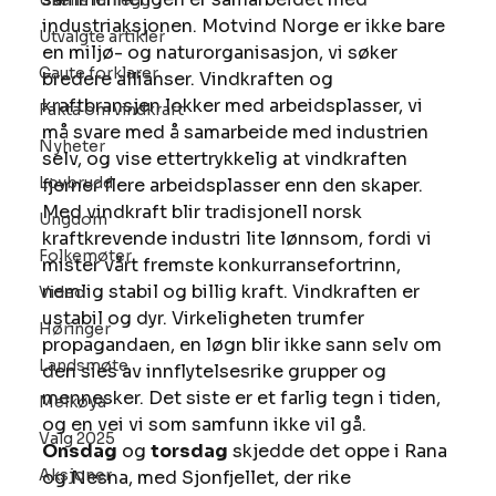
Ukens innlegg
industriaksjonen. Motvind Norge er ikke bare 
Utvalgte artikler
en miljø- og naturorganisasjon, vi søker 
Gaute forklarer
bredere allianser. Vindkraften og 
kraftbransjen lokker med arbeidsplasser, vi 
Fakta om vindkraft
må svare med å samarbeide med industrien 
Nyheter
selv, og vise ettertrykkelig at vindkraften 
Lovbrudd
fjerner flere arbeidsplasser enn den skaper. 
Med vindkraft blir tradisjonell norsk 
Ungdom
kraftkrevende industri lite lønnsom, fordi vi 
Folkemøter
mister vårt fremste konkurransefortrinn, 
nemlig stabil og billig kraft. Vindkraften er 
Video
ustabil og dyr. Virkeligheten trumfer 
Høringer
propagandaen, en løgn blir ikke sann selv om 
Landsmøte
den sies av innflytelsesrike grupper og 
mennesker. Det siste er et farlig tegn i tiden, 
Melkøya
og en vei vi som samfunn ikke vil gå. 
Valg 2025
Onsdag
 og 
torsdag
 skjedde det oppe i Rana 
Aksjoner
og Nesna, med Sjonfjellet, der rike 