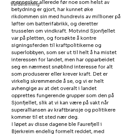
mennesker allerede før noe som helst av 
Vardetenning
betydning er gjort, har kunnet øke 
rikdommen sin med hundrevis av millioner på 
løfter om batterifabrikk, og deretter 
trusselen om vindkraft. Motvind Sjonfjellet 
var på pletten, og forsøkte å kontre 
signingsferden til kraftpolitikerne og 
superlobbyen, som ser ut til helt å ha mistet 
interessen for landet, men har opparbeidet 
seg en nærmest snøblind interesse for alt 
som produserer eller krever kraft. Det er 
virkelig skremmende å se, og vi er helt 
avhengige av at det overalt i landet 
opprettes fungerende grupper som den på 
Sjonfjellet, slik at vi kan være på vakt når 
superalliansen av kraftbransje og politikere 
kommer til et sted nær deg. 
I løpet av disse dagene ble Faurefjell i 
Bjerkreim endelig formelt reddet, med 