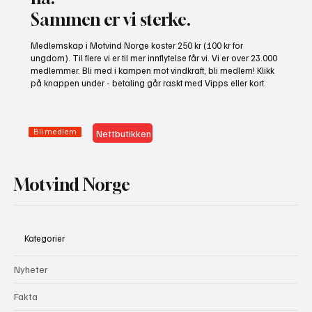
Sammen er vi sterke.
Gratis heldagskurs om utredningskrav og
Medlemskap i Motvind Norge koster 250 kr (100 kr for
naturhensyn
ungdom). Til flere vi er til mer innflytelse får vi. Vi er over 23.000
medlemmer. Bli med i kampen mot vindkraft, bli medlem! Klikk
på knappen under - betaling går raskt med Vipps eller kort.
Bli medlem
Nettbutikken
Motvind Norge
Kategorier
Nyheter
Fakta