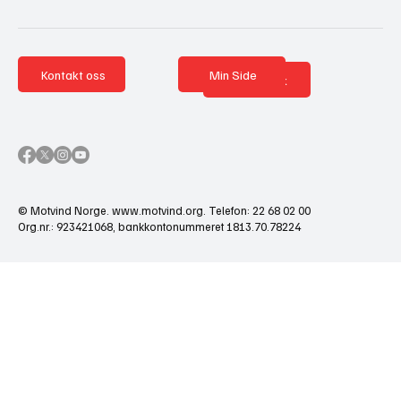
Kontakt oss
Min Side
Nettbutikk
© Motvind Norge.
www.motvind.org
. Telefon: 22 68 02 00
Org.nr.: 923421068, bankkontonummeret 1813.70.78224