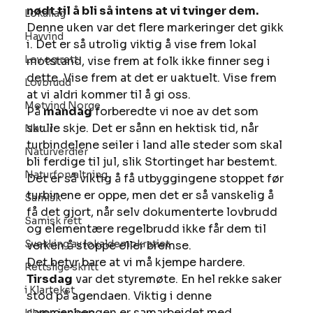
nødt til å bli så intens at vi tvinger dem.
Lokallag
Denne uken var det flere markeringer det gikk 
Havvind
i. Det er så utrolig viktig å vise frem lokal 
Lov og rett
motstand, vise frem at folk ikke finner seg i 
dette. Vise frem at det er uaktuelt. Vise frem 
Lovbrudd
at vi aldri kommer til å gi oss. 
Motvind Norge
På 
mandag
 forberedte vi noe av det som 
skulle skje. Det er sånn en hektisk tid, når 
Natur
turbindelene seiler i land alle steder som skal 
Naturverdier
bli ferdige til jul, slik Stortinget har bestemt. 
Naturforvaltning
Det er så viktig å få utbyggingene stoppet før 
turbinene er oppe, men det er så vanskelig å 
Samisk
få det gjort, når selv dokumenterte lovbrudd 
Samisk rett
og elementære regelbrudd ikke får dem til 
Svekking av lokaldemokratiet
verken å stoppe eller bremse. 
Det betyr bare at vi må kjempe hardere. 
Rettslige skritt
Tirsdag
 var det styremøte. En hel rekke saker 
i Klartekst
stod på agendaen. Viktig i denne 
sammenhengen er samarbeidet med 