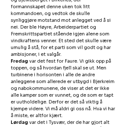
formannskapet denne uken tok litt 
kommandoen, og vedtok de skulle 
synliggjøre motstand mot anlegget ved å si 
nei. Der ble Høyre, Arbeiderpartiet og 
Fremskrittspartiet stående igjen alene som 
vindkraftens venner. Et sted det skulle være 
umulig å stå, for et parti som vil godt og har 
ambisjoner, i et valgår. 
Fredag
 var det fest for Faure. Vi gikk opp på 
toppen, og så hvordan fjell skal se ut. Men 
turbinene i horisonten i alle de andre 
anleggene som allerede er utbygd i Bjerkreim 
og nabokommunene, de viser at det er ikke 
alle kamper som er vunnet, og de som er tapt 
er uutholdelige. Derfor er det så viktig å 
kjempe videre. Vi må aldri gi oss nå. Hva vi har 
å miste, er altfor kjært. 
Lørdag
 var det i Tysvær, der de har gjort alt 