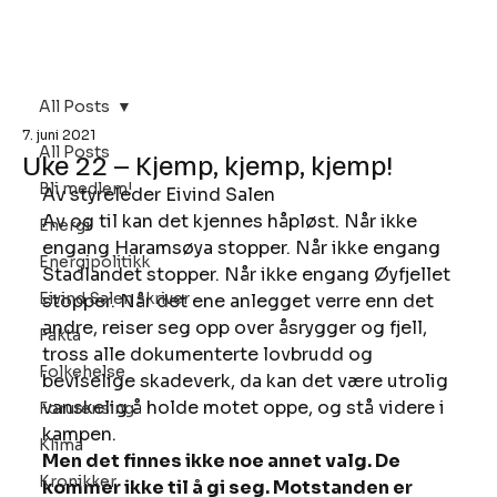
Bli Medlem
All Posts
7. juni 2021
All Posts
Uke 22 – Kjemp, kjemp, kjemp!
Bli medlem!
Av styreleder Eivind Salen 
Av og til kan det kjennes håpløst. Når ikke 
Energi
engang Haramsøya stopper. Når ikke engang 
Energipolitikk
Stadlandet stopper. Når ikke engang Øyfjellet 
Eivind Salen skriver
stopper. Når det ene anlegget verre enn det 
andre, reiser seg opp over åsrygger og fjell, 
Fakta
tross alle dokumenterte lovbrudd og 
Folkehelse
beviselige skadeverk, da kan det være utrolig 
vanskelig å holde motet oppe, og stå videre i 
Forurensing
kampen. 
Klima
Men det finnes ikke noe annet valg. De 
Kronikker
kommer ikke til å gi seg. Motstanden er 