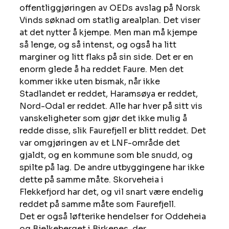
offentliggjøringen av OEDs avslag på Norsk 
Vinds søknad om statlig arealplan. Det viser 
at det nytter å kjempe. Men man må kjempe 
så lenge, og så intenst, og også ha litt 
marginer og litt flaks på sin side. Det er en 
enorm glede å ha reddet Faure. Men det 
kommer ikke uten bismak, når ikke 
Stadlandet er reddet, Haramsøya er reddet, 
Nord-Odal er reddet. Alle har hver på sitt vis 
vanskeligheter som gjør det ikke mulig å 
redde disse, slik Faurefjell er blitt reddet. Det 
var omgjøringen av et LNF-område det 
gjaldt, og en kommune som ble snudd, og 
spilte på lag. De andre utbyggingene har ikke 
dette på samme måte. Skorveheia i 
Flekkefjord har det, og vil snart være endelig 
reddet på samme måte som Faurefjell. 
Det er også løfterike hendelser for Oddeheia 
og Bjelkeberget i Birkenes, der 