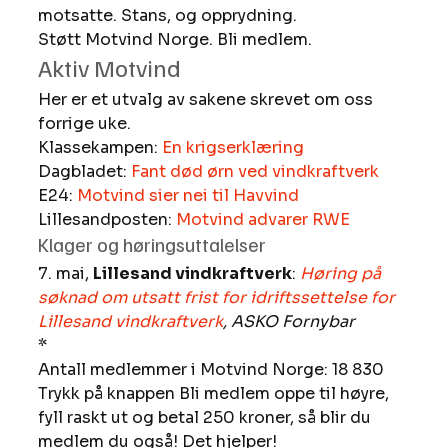
motsatte. Stans, og opprydning. 
Støtt Motvind Norge. Bli medlem. 
Aktiv Motvind 
Her er et utvalg av sakene skrevet om oss 
forrige uke. 
Klassekampen: 
En krigserklæring
Dagbladet: 
Fant død ørn ved vindkraftverk
E24: 
Motvind sier nei til Havvind
Lillesandposten: 
Motvind advarer RWE
Klager og høringsuttalelser 
7. mai, 
Lillesand vindkraftverk
: 
Høring på 
søknad om utsatt frist for idriftssettelse for 
Lillesand vindkraftverk
, ASKO Fornybar
* 
Antall medlemmer i Motvind Norge: 18 830 
Trykk på knappen Bli medlem oppe til høyre, 
fyll raskt ut og betal 250 kroner, så blir du 
medlem du også! Det hjelper!