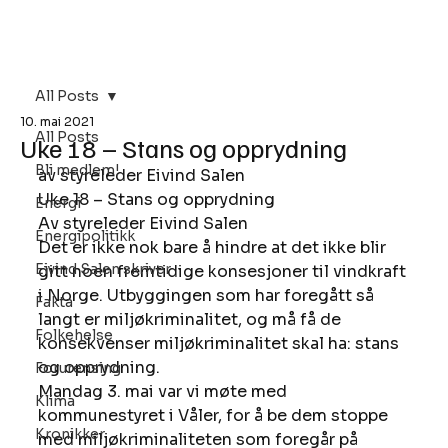
Bli Medlem
All Posts
10. mai 2021
All Posts
Uke 18 – Stans og opprydning
Bli medlem!
av styreleder Eivind Salen 
Uke 18 – Stans og opprydning 
Energi
Av styreleder Eivind Salen 
Energipolitikk
Det er ikke nok bare å hindre at det ikke blir 
Eivind Salen skriver
gitt noen fremtidige konsesjoner til vindkraft 
i Norge. Utbyggingen som har foregått så 
Fakta
langt er miljøkriminalitet, og må få de 
Folkehelse
konsekvenser miljøkriminalitet skal ha: stans 
og opprydning. 
Forurensing
Mandag 3. mai var vi møte med 
Klima
kommunestyret i Våler, for å be dem stoppe 
Kronikker
med miljøkriminaliteten som foregår på 