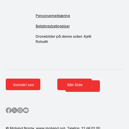
Personvernerklæring
Betalingsbetingelser
Dronebilder på denne siden: Kjetil
Rolseth
Kontakt oss
Min Side
Nettbutikk
© Motvind Norge.
www.motvind.org
. Telefon: 22 68 02 00