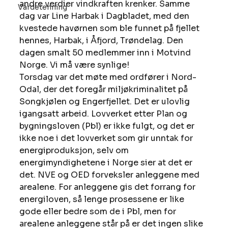
andre verdier vindkraften krenker. Samme 
Vardetenning
dag var Line Harbak i Dagbladet, med den 
kvestede havørnen som ble funnet på fjellet 
hennes, Harbak, i Åfjord, Trøndelag. Den 
dagen smalt 50 medlemmer inn i Motvind 
Norge. Vi må være synlige! 
Torsdag var det møte med ordfører i Nord-
Odal, der det foregår miljøkriminalitet på 
Songkjølen og Engerfjellet. Det er ulovlig 
igangsatt arbeid. Lovverket etter Plan og 
bygningsloven (Pbl) er ikke fulgt, og det er 
ikke noe i det lovverket som gir unntak for 
energiproduksjon, selv om 
energimyndighetene i Norge sier at det er 
det. NVE og OED forveksler anleggene med 
arealene. For anleggene gis det forrang for 
energiloven, så lenge prosessene er like 
gode eller bedre som de i Pbl, men for 
arealene anleggene står på er det ingen slike 