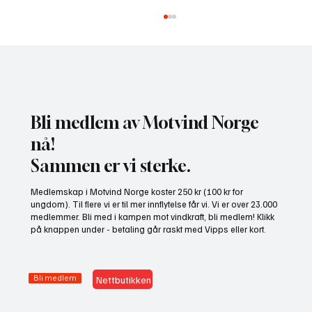
Bli medlem av Motvind Norge
nå!
Sammen er vi sterke.
Gratis heldagskurs om utredningskrav og
Medlemskap i Motvind Norge koster 250 kr (100 kr for
naturhensyn
ungdom). Til flere vi er til mer innflytelse får vi. Vi er over 23.000
medlemmer. Bli med i kampen mot vindkraft, bli medlem! Klikk
på knappen under - betaling går raskt med Vipps eller kort.
Bli medlem
Nettbutikken