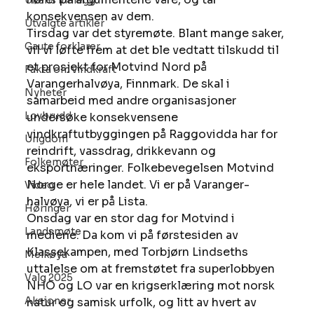
Ukens innlegg
konsekvensen av dem. 
Utvalgte artikler
Tirsdag var det styremøte. Blant mange saker, 
Gaute forklarer
vil vi løfte frem at det ble vedtatt tilskudd til 
et prosjekt for Motvind Nord på 
Fakta om vindkraft
Varangerhalvøya, Finnmark. De skal i 
Nyheter
samarbeid med andre organisasjoner 
Lovbrudd
undersøke konsekvensene 
vindkraftutbyggingen på Raggovidda har for 
Ungdom
reindrift, vassdrag, drikkevann og 
Folkemøter
eksportnæringer. Folkebevegelsen Motvind 
Norge er hele landet. Vi er på Varanger-
Video
halvøya, vi er på Lista. 
Høringer
Onsdag var en stor dag for Motvind i 
Landsmøte
mediene. Da kom vi på førstesiden av 
Klassekampen, med Torbjørn Lindseths 
Melkøya
uttalelse om at fremstøtet fra superlobbyen 
Valg 2025
NHO og LO var en krigserklæring mot norsk 
Aksjoner
natur og samisk urfolk, og litt av hvert av 