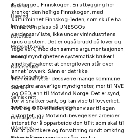
Kjølberget, Finnskogen. En utbygging her 
Lokallag
krenker den hellige Finnskogen, med 
Havvind
kulturminnet Finnskog-leden, som skulle ha 
Lov og rett
funnet sin plass på UNESCOs 
verdensarvliste, ikke under vinindustriens 
Lovbrudd
grus og stein. Det er også brudd på lover og 
Motvind Norge
regelverk, med den samme argumentasjonen 
energimyndighetene systematisk bruker i 
Natur
vindkraftsakene: at energiloven står over 
Naturverdier
annet lovverk. Sånn er det ikke. 
Naturforvaltning
Men ennå lytter dessverre mange kommune 
og andre ansvarlige myndigheter, mer til NVE 
Samisk
og OED, enn til Motvind Norge. Det er synd, 
Samisk rett
for vi snakker sant, og kan vise til lovverket. 
Svekking av lokaldemokratiet
NVE og OED villeder, og henviser til egen 
autoritet. Vi i Motvind-bevegelsen arbeider 
Rettslige skritt
intenst for å opparbeide den tillit som skal til 
i Klartekst
for at politikere og forvaltning rundt omkring 
hører på argumentene våre, og tar 