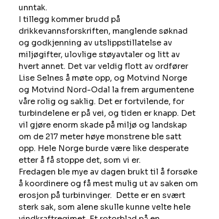
unntak. 
I tillegg kommer brudd på 
drikkevannsforskriften, manglende søknad 
og godkjenning av utslippstillatelse av 
miljøgifter, ulovlige støyavtaler og litt av 
hvert annet. Det var veldig flott av ordfører 
Lise Selnes å møte opp, og Motvind Norge 
og Motvind Nord-Odal la frem argumentene 
våre rolig og saklig. Det er fortvilende, for 
turbindelene er på vei, og tiden er knapp. Det 
vil gjøre enorm skade på miljø og landskap 
om de 217 meter høye monstrene ble satt 
opp. Hele Norge burde være like desperate 
etter å få stoppe det, som vi er. 
Fredagen ble mye av dagen brukt til å forsøke 
å koordinere og få mest mulig ut av saken om 
erosjon på turbinvinger.  Dette er en svært 
sterk sak, som alene skulle kunne velte hele 
vindkraftregimet. Et rotorblad på en 