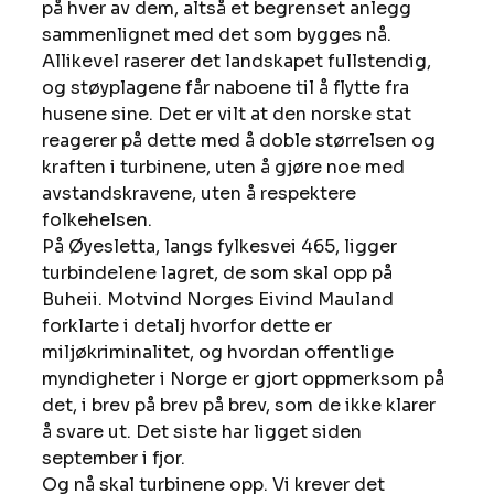
på hver av dem, altså et begrenset anlegg 
sammenlignet med det som bygges nå. 
Allikevel raserer det landskapet fullstendig, 
og støyplagene får naboene til å flytte fra 
husene sine. Det er vilt at den norske stat 
reagerer på dette med å doble størrelsen og 
kraften i turbinene, uten å gjøre noe med 
avstandskravene, uten å respektere 
folkehelsen. 
På Øyesletta, langs fylkesvei 465, ligger 
turbindelene lagret, de som skal opp på 
Buheii. Motvind Norges Eivind Mauland 
forklarte i detalj hvorfor dette er 
miljøkriminalitet, og hvordan offentlige 
myndigheter i Norge er gjort oppmerksom på 
det, i brev på brev på brev, som de ikke klarer 
å svare ut. Det siste har ligget siden 
september i fjor. 
Og nå skal turbinene opp. Vi krever det 