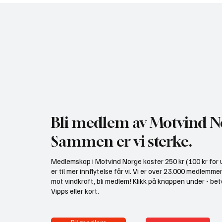
NHO bruker misvisende
Gratis 
undersøkelse til å presse fram
utredni
mer vindkraft
Bli medlem av Motvind N
Sammen er vi sterke.
Medlemskap i Motvind Norge koster 250 kr (100 kr for u
er til mer innflytelse får vi. Vi er over 23.000 medlemme
mot vindkraft, bli medlem! Klikk på knappen under - bet
Vipps eller kort.