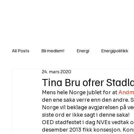
Nyheter
Fakt
Gi bidrag/gave
All Posts
Bli medlem!
Energi
Energipolitikk
24. mars 2020
Lov og rett
Lovbrudd
Motvind Norge
Tina Bru ofrer Stadl
Mens hele Norge jublet for at 
Andmy
Rettslige skritt
i Klartekst
Ukens innlegg
den ene saka verre enn den andre. S
Norge vil beklage avgjørelsen på veg
siste ord er ikke sagt i denne saka! 
OED stadfestet i dag NVEs vedtak o
desember 2013 fikk konsesjon. Kon