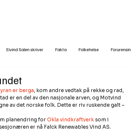
a
Ytringer
Arrangementer
Video
Om oss
Arkiv
Min Side
Eivind Salen skriver
Fakta
Folkehelse
Forurensi
Natur
Naturverdier
Naturforvaltning
Samisk
S
andet
ran er berga
, kom andre vedtak på rekke og rad, 
Utvalgte artikler
Gaute forklarer
Fakta om vindkraft
tad er en del av den nasjonale arven, og Motvind 
ne av det norske folk. Dette er riv ruskende galt – 
m planendring for 
Okla vindkraftverk 
som i 
sesjonæren er nå Falck Renewables Vind AS. 