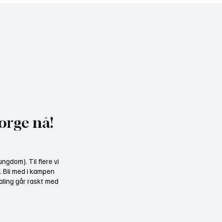
heldagskurs om
Motvind Norge til Jakt 
ngskrav og naturhensyn
Fiskedagene: Møt oss p
i Elverum
orge nå!
ngdom). Til flere vi
r. Bli med i kampen
aling går raskt med