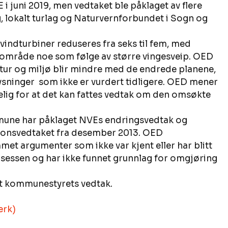
 juni 2019, men vedtaket ble påklaget av flere 
ag, lokalt turlag og Naturvernforbundet i Sogn og 
vindturbiner reduseres fra seks til fem, med 
nområde noe som følge av større vingesveip. OED 
tur og miljø blir mindre med de endrede planene, 
sninger  som ikke er vurdert tidligere. OED mener 
elig for at det kan fattes vedtak om den omsøkte 
mmune har påklaget NVEs endringsvedtak og 
jonsvedtaket fra desember 2013. OED 
met argumenter som ikke var kjent eller har blitt 
osessen og har ikke funnet grunnlag for omgjøring 
 kommunestyrets vedtak. 
erk) 