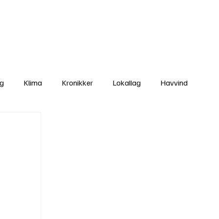
Nettbutikken
Bli Medlem
ng
Klima
Kronikker
Lokallag
Havvind
amisk rett
Svekking av lokaldemokratiet
Nyheter
Lovbrudd
Ungdom
Folkemøter