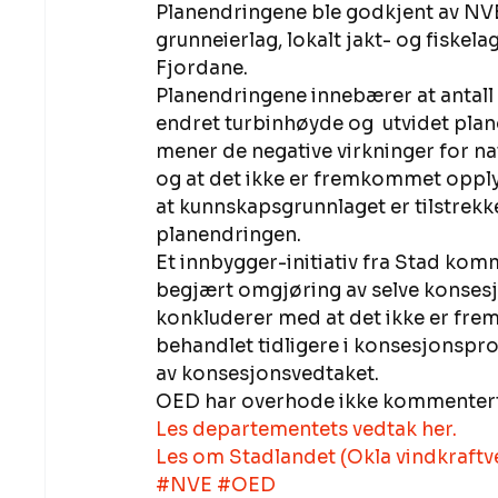
Planendringene ble godkjent av NVE i
grunneierlag, lokalt jakt- og fiskel
Fjordane. 
Planendringene innebærer at antall 
endret turbinhøyde og  utvidet pla
mener de negative virkninger for na
og at det ikke er fremkommet opply
at kunnskapsgrunnlaget er tilstrekk
planendringen. 
Et innbygger-initiativ fra Stad ko
begjært omgjøring av selve konses
konkluderer med at det ikke er frem
behandlet tidligere i konsesjonspr
av konsesjonsvedtaket.  
OED har overhode ikke kommentert
Les departementets vedtak her.
Les om Stadlandet (Okla vindkraftv
#NVE
#OED