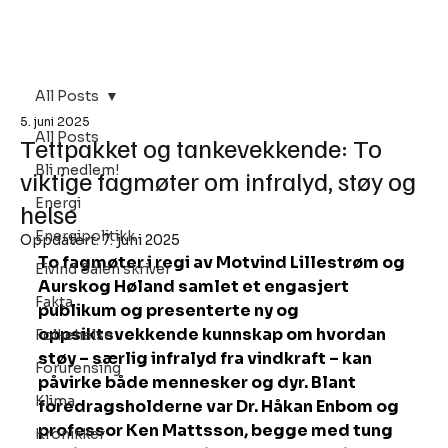
Bli Medlem
All Posts
5. juni 2025
All Posts
Tettpakket og tankevekkende: To
Bli medlem!
viktige fagmøter om infralyd, støy og
Energi
helse
Energipolitikk
Oppdatert:
7. juni 2025
To fagmøter i regi av Motvind Lillestrøm og 
Eivind Salen skriver
Aurskog Høland samlet et engasjert 
Fakta
publikum og presenterte ny og 
oppsiktsvekkende kunnskap om hvordan 
Folkehelse
støy – særlig infralyd fra vindkraft – kan 
Forurensing
påvirke både mennesker og dyr. Blant 
Klima
foredragsholderne var Dr. Håkan Enbom og 
professor Ken Mattsson, begge med tung 
Kronikker