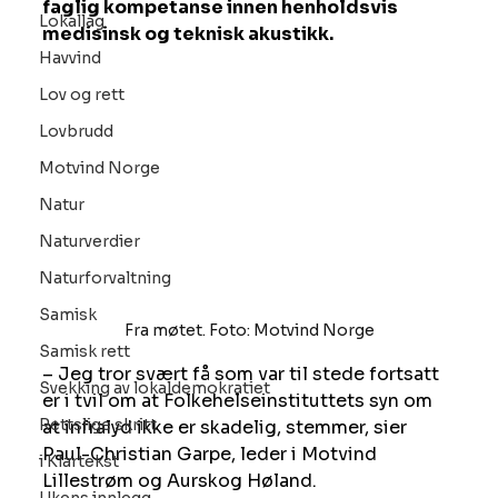
faglig kompetanse innen henholdsvis 
Lokallag
medisinsk og teknisk akustikk.
Havvind
Lov og rett
Lovbrudd
Motvind Norge
Natur
Naturverdier
Naturforvaltning
Samisk
Fra møtet. Foto: Motvind Norge
Samisk rett
– Jeg tror svært få som var til stede fortsatt 
Svekking av lokaldemokratiet
er i tvil om at Folkehelseinstituttets syn om 
Rettslige skritt
at infralyd ikke er skadelig, stemmer, sier 
Paul-Christian Garpe, leder i Motvind 
i Klartekst
Lillestrøm og Aurskog Høland.