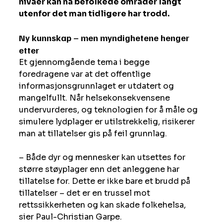
nivåer kan nå befolkede områder langt 
utenfor det man tidligere har trodd.
Ny kunnskap – men myndighetene henger 
etter
Et gjennomgående tema i begge 
foredragene var at det offentlige 
informasjonsgrunnlaget er utdatert og 
mangelfullt. Når helsekonsekvensene 
undervurderes, og teknologien for å måle og 
simulere lydplager er utilstrekkelig, risikerer 
man at tillatelser gis på feil grunnlag.
– Både dyr og mennesker kan utsettes for 
større støyplager enn det anleggene har 
tillatelse for. Dette er ikke bare et brudd på 
tillatelser – det er en trussel mot 
rettssikkerheten og kan skade folkehelsa, 
sier Paul-Christian Garpe.