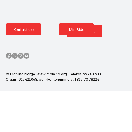
Kontakt oss
Min Side
Nettbutikk
© Motvind Norge.
www.motvind.org
. Telefon: 22 68 02 00
Org.nr.: 923421068, bankkontonummeret 1813.70.78224