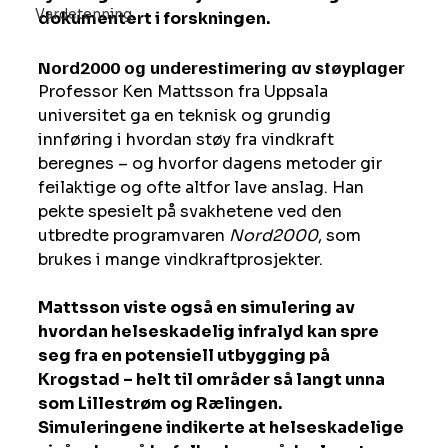
Vardetenning
dokumentert i forskningen.
Nord2000 og underestimering av støyplager
Professor Ken Mattsson fra Uppsala 
universitet ga en teknisk og grundig 
innføring i hvordan støy fra vindkraft 
beregnes – og hvorfor dagens metoder gir 
feilaktige og ofte altfor lave anslag. Han 
pekte spesielt på svakhetene ved den 
utbredte programvaren 
Nord2000
, som 
brukes i mange vindkraftprosjekter.
Mattsson viste også en simulering av 
hvordan helseskadelig infralyd kan spre 
seg fra en potensiell utbygging på 
Krogstad – helt til områder så langt unna 
som Lillestrøm og Rælingen. 
Simuleringene indikerte at helseskadelige 