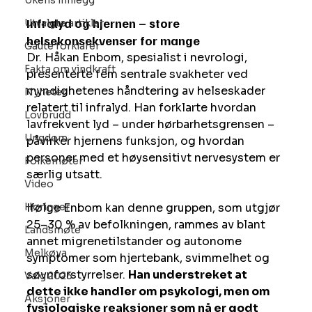
Ukens innlegg
Infralyd og hjernen – store 
Utvalgte artikler
helsekonsekvenser for mange
Gaute forklarer
Dr. Håkan Enbom, spesialist i nevrologi, 
Fakta om vindkraft
presenterte fem sentrale svakheter ved 
myndighetenes håndtering av helseskader 
Nyheter
relatert til infralyd. Han forklarte hvordan 
Lovbrudd
lavfrekvent lyd – under hørbarhetsgrensen – 
Ungdom
påvirker hjernens funksjon, og hvordan 
personer med et høysensitivt nervesystem er 
Folkemøter
særlig utsatt.
Video
Høringer
Ifølge Enbom kan denne gruppen, som utgjør 
25–30 % av befolkningen, rammes av blant 
Landsmøte
annet migrenetilstander og autonome 
Melkøya
symptomer som hjertebank, svimmelhet og 
søvnforstyrrelser. 
Han understreket at 
Valg 2025
dette ikke handler om psykologi, men om 
Aksjoner
fysiologiske reaksjoner som nå er godt 