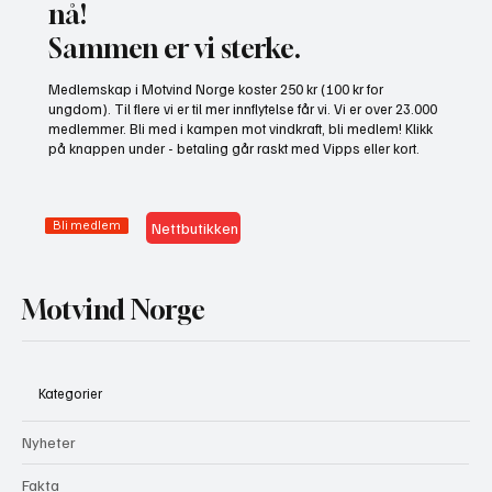
nå!
Sammen er vi sterke.
NHO bruker misvisende undersøkelse til å
Medlemskap i Motvind Norge koster 250 kr (100 kr for
presse fram mer vindkraft
ungdom). Til flere vi er til mer innflytelse får vi. Vi er over 23.000
medlemmer. Bli med i kampen mot vindkraft, bli medlem! Klikk
på knappen under - betaling går raskt med Vipps eller kort.
Bli medlem
Nettbutikken
Motvind Norge
Kategorier
Nyheter
Fakta