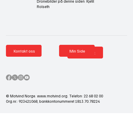
Dronebilder på denne siden: Kjetil
Rolseth
Kontakt oss
Min Side
Nettbutikk
© Motvind Norge.
www.motvind.org
. Telefon: 22 68 02 00
Org.nr.: 923421068, bankkontonummeret 1813.70.78224