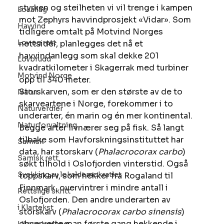
styrken og steilheten vi vil trenge i kampen 
Lokallag
mot Zephyrs havvindprosjekt «Vidar». Som 
Havvind
tidligere omtalt på Motvind Norges 
Lov og rett
nettsider, planlegges det nå et 
havvindanlegg som skal dekke 201 
Lovbrudd
kvadratkilometer i Skagerrak med turbiner 
Motvind Norge
opp til 340 meter.    
Storskarven, som er den største av de to 
Natur
skarveartene i Norge, forekommer i to 
Naturverdier
underarter, én marin og én mer kontinental. 
Naturforvaltning
Begge arter livnærer seg på fisk. Så langt 
tilbake som Havforskningsinstituttet har 
Samisk
data, har storskarv (
Phalacrocorax carbo
) 
Samisk rett
søkt tilhold i Oslofjorden vinterstid. Også 
Svekking av lokaldemokratiet
toppskarv, som hekker fra Rogaland til 
Finnmark, overvintrer i mindre antall i 
Rettslige skritt
Oslofjorden. Den andre underarten av 
i Klartekst
storskarv (
Phalacrocorax carbo sinensis
) 
observerte man første gang hekkende i 