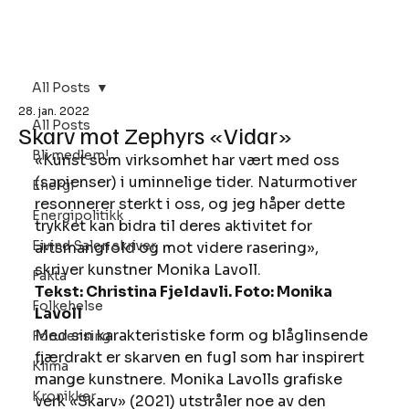
Bli Medlem
All Posts
28. jan. 2022
All Posts
Skarv mot Zephyrs «Vidar»
Bli medlem!
«Kunst som virksomhet har vært med oss 
(sapienser) i uminnelige tider. Naturmotiver 
Energi
resonnerer sterkt i oss, og jeg håper dette 
Energipolitikk
trykket kan bidra til deres aktivitet for 
Eivind Salen skriver
artsmangfold og mot videre rasering», 
skriver kunstner Monika Lavoll.  
Fakta
Tekst: Christina Fjeldavli. Foto: Monika 
Folkehelse
Lavoll
Med sin karakteristiske form og blåglinsende 
Forurensing
fjærdrakt er skarven en fugl som har inspirert 
Klima
mange kunstnere. Monika Lavolls grafiske 
Kronikker
verk «Skarv» (2021) utstråler noe av den 