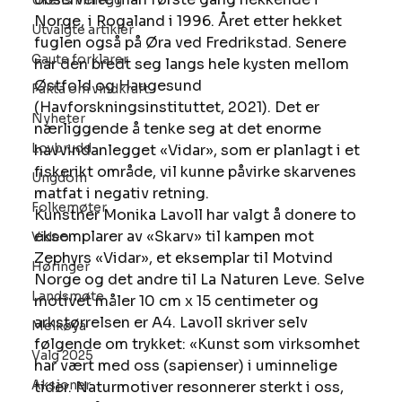
Ukens innlegg
Norge, i Rogaland i 1996. Året etter hekket 
Utvalgte artikler
fuglen også på Øra ved Fredrikstad. Senere 
Gaute forklarer
har den bredt seg langs hele kysten mellom 
Østfold og Haugesund 
Fakta om vindkraft
(Havforskningsinstituttet, 2021). Det er 
Nyheter
nærliggende å tenke seg at det enorme 
Lovbrudd
havvindanlegget «Vidar», som er planlagt i et 
fiskerikt område, vil kunne påvirke skarvenes 
Ungdom
matfat i negativ retning. 
Folkemøter
Kunstner Monika Lavoll har valgt å donere to 
eksemplarer av «Skarv» til kampen mot 
Video
Zephyrs «Vidar», et eksemplar til Motvind 
Høringer
Norge og det andre til La Naturen Leve. Selve 
Landsmøte
motivet måler 10 cm x 15 centimeter og 
arkstørrelsen er A4. Lavoll skriver selv 
Melkøya
følgende om trykket: «Kunst som virksomhet 
Valg 2025
har vært med oss (sapienser) i uminnelige 
Aksjoner
tider. Naturmotiver resonnerer sterkt i oss, 