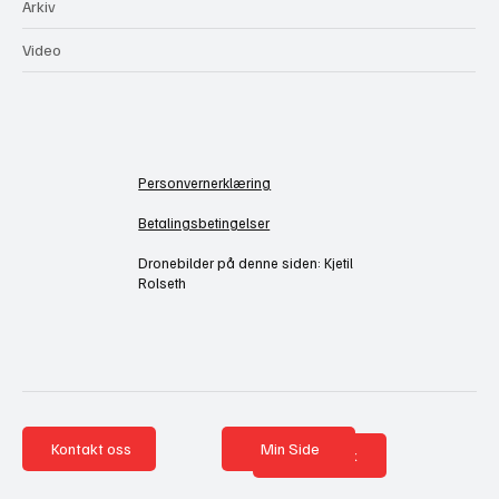
Arkiv
Video
Personvernerklæring
Betalingsbetingelser
Dronebilder på denne siden: Kjetil
Rolseth
Kontakt oss
Min Side
Nettbutikk