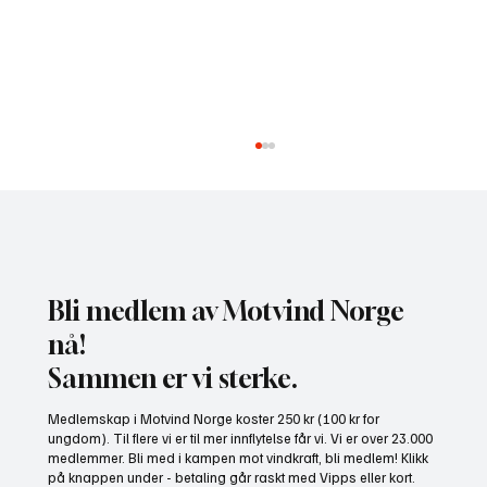
Bli medlem av Motvind Norge
nå!
Sammen er vi sterke.
NHO bruker misvisende undersøkelse til å
Medlemskap i Motvind Norge koster 250 kr (100 kr for
presse fram mer vindkraft
ungdom). Til flere vi er til mer innflytelse får vi. Vi er over 23.000
medlemmer. Bli med i kampen mot vindkraft, bli medlem! Klikk
på knappen under - betaling går raskt med Vipps eller kort.