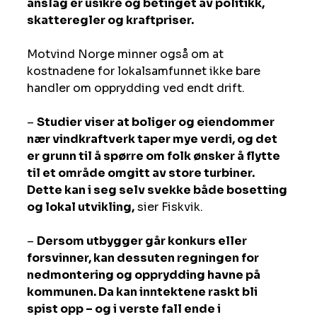
anslag er usikre og betinget av politikk, 
skatteregler og kraftpriser.
Motvind Norge minner også om at 
kostnadene for lokalsamfunnet ikke bare 
handler om opprydding ved endt drift. 
– 
Studier viser at boliger og eiendommer 
nær vindkraftverk taper mye verdi, og det 
er grunn til å spørre om folk ønsker å flytte 
til et område omgitt av store turbiner. 
Dette kan i seg selv svekke både bosetting 
og lokal utvikling,
 sier Fiskvik.
– 
Dersom utbygger går konkurs eller 
forsvinner, kan dessuten regningen for 
nedmontering og opprydding havne på 
kommunen. Da kan inntektene raskt bli 
spist opp – og i verste fall ende i 