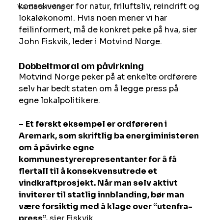
konsekvenser for natur, friluftsliv, reindrift og 
Vardetenning
lokaløkonomi. Hvis noen mener vi har 
feilinformert, må de konkret peke på hva, sier 
John Fiskvik, leder i Motvind Norge.
Dobbeltmoral om påvirkning
Motvind Norge peker på at enkelte ordførere 
selv har bedt staten om å legge press på 
egne lokalpolitikere. 
– 
Et ferskt eksempel er ordføreren i 
Aremark, som skriftlig ba energiministeren 
om å påvirke egne 
kommunestyrerepresentanter for å få 
flertall til å konsekvensutrede et 
vindkraftprosjekt. Når man selv aktivt 
inviterer til statlig innblanding, bør man 
være forsiktig med å klage over “utenfra-
press”,
 sier Fiskvik.