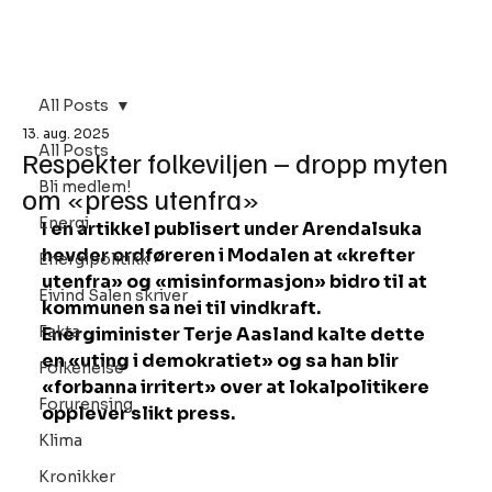
Bli Medlem
All Posts
13. aug. 2025
All Posts
Respekter folkeviljen – dropp myten
Bli medlem!
om «press utenfra»
Energi
I en artikkel publisert under Arendalsuka 
hevder ordføreren i Modalen at «krefter 
Energipolitikk
utenfra» og «misinformasjon» bidro til at 
Eivind Salen skriver
kommunen sa nei til vindkraft. 
Fakta
Energiminister Terje Aasland kalte dette 
en «uting i demokratiet» og sa han blir 
Folkehelse
«forbanna irritert» over at lokalpolitikere 
Forurensing
opplever slikt press.
Klima
Kronikker