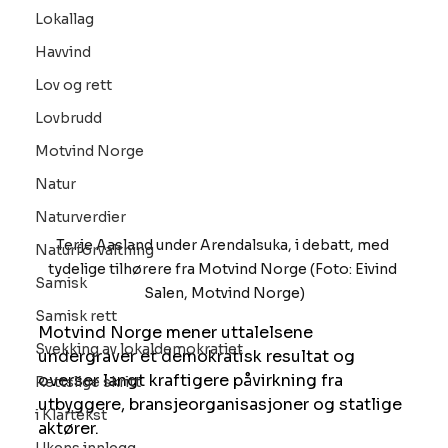
Lokallag
Havvind
Lov og rett
Lovbrudd
Motvind Norge
Natur
Naturverdier
Terje Aasland under Arendalsuka, i debatt, med 
Naturforvaltning
tydelige tilhørere fra Motvind Norge (Foto: Eivind 
Samisk
Salen, Motvind Norge)
Samisk rett
Motvind Norge mener uttalelsene 
Svekking av lokaldemokratiet
undergraver et demokratisk resultat og 
overser langt kraftigere påvirkning fra 
Rettslige skritt
utbyggere, bransjeorganisasjoner og statlige 
i Klartekst
aktører.