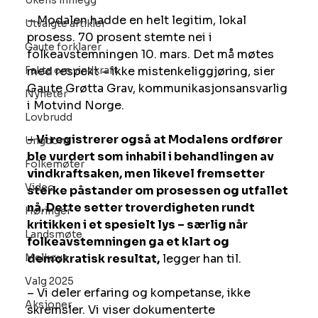
Ukens innlegg
– Modalen hadde en helt legitim, lokal 
Utvalgte artikler
prosess. 70 prosent stemte nei i 
Gaute forklarer
folkeavstemningen 10. mars. Det må møtes 
Fakta om vindkraft
med respekt – ikke mistenkeliggjøring, sier 
Gaute Grøtta Grav, kommunikasjonsansvarlig 
Nyheter
i Motvind Norge.
Lovbrudd
– Vi registrerer også at Modalens ordfører 
Ungdom
ble vurdert som inhabil i behandlingen av 
Folkemøter
vindkraftsaken, men likevel fremsetter 
Video
sterke påstander om prosessen og utfallet 
nå. Dette setter troverdigheten rundt 
Høringer
kritikken i et spesielt lys – særlig når 
Landsmøte
folkeavstemningen ga et klart og 
Melkøya
demokratisk resultat,
 legger han til.
Valg 2025
– Vi deler erfaring og kompetanse, ikke 
Aksjoner
skremsler. Vi viser dokumenterte 