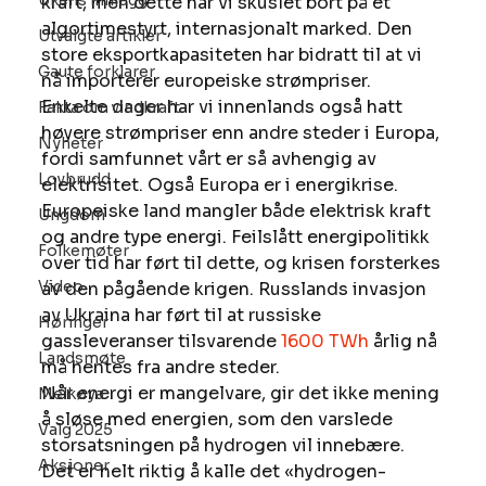
Ukens innlegg
kraft, men dette har vi skuslet bort på et 
algortimestyrt, internasjonalt marked. Den 
Utvalgte artikler
store eksportkapasiteten har bidratt til at vi 
Gaute forklarer
nå importerer europeiske strømpriser. 
Enkelte dager har vi innenlands også hatt 
Fakta om vindkraft
høyere strømpriser enn andre steder i Europa, 
Nyheter
fordi samfunnet vårt er så avhengig av 
Lovbrudd
elektrisitet. Også Europa er i energikrise. 
Europeiske land mangler både elektrisk kraft 
Ungdom
og andre type energi. Feilslått energipolitikk 
Folkemøter
over tid har ført til dette, og krisen forsterkes 
Video
av den pågående krigen. Russlands invasjon 
av Ukraina har ført til at russiske 
Høringer
gassleveranser tilsvarende 
1600 TWh
 årlig nå 
Landsmøte
må hentes fra andre steder.  
Når energi er mangelvare, gir det ikke mening 
Melkøya
å sløse med energien, som den varslede 
Valg 2025
storsatsningen på hydrogen vil innebære. 
Aksjoner
Det er helt riktig å kalle det «hydrogen-