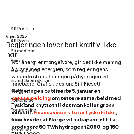
Bli Medlem
All Posts
6. jan. 2023
All Posts
Regjeringen lover bort kraft vi ikke
Bli medlem!
har
Energi
Når energi er mangelvare, gir det ikke mening 
å sløse med energien, som regjeringens 
Energipolitikk
varslede storsatsningen på hydrogen vil 
Eivind Salen skriver
innebære. Grafisk design: Siri Fjeseth  
Fakta
Regjeringen publiserte 5. januar en 
pressemelding
 om tettere samarbeid med 
Folkehelse
Tyskland knyttet til det man kaller grønn 
Forurensing
industri. 
Finansavisen siterer tyske kilder
, 
som hevder at Norge vil ha kapasitet til å 
Klima
produsere 50 TWh hydrogen i 2030, og 150 
Kronikker