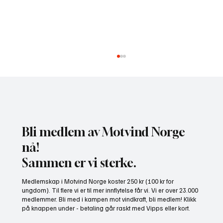
Bli medlem av Motvind Norge
nå!
Sammen er vi sterke.
NHO bruker misvisende undersøkelse til å
Medlemskap i Motvind Norge koster 250 kr (100 kr for
presse fram mer vindkraft
ungdom). Til flere vi er til mer innflytelse får vi. Vi er over 23.000
medlemmer. Bli med i kampen mot vindkraft, bli medlem! Klikk
på knappen under - betaling går raskt med Vipps eller kort.