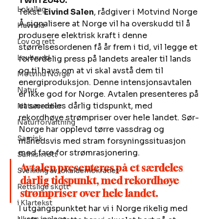
TWh i 2040. 
Lokallag
Tekst: 
Eivind Salen
, rådgiver i Motvind Norge 
Å signalisere at Norge vil ha overskudd til å 
Havvind
produsere elektrisk kraft i denne 
Lov og rett
størrelsesordenen få år frem i tid, vil legge et 
Lovbrudd
forferdelig press på landets arealer til lands 
og til havs om at vi skal avstå dem til 
Motvind Norge
energiproduksjon. Denne intensjonsavtalen 
Natur
er ikke god for Norge. Avtalen presenteres på 
et særdeles dårlig tidspunkt, med 
Naturverdier
rekordhøye strømpriser over hele landet. Sør-
Naturforvaltning
Norge har opplevd tørre vassdrag og 
Samisk
månedsvis med stram forsyningssituasjon 
med fare for strømrasjonering.  
Samisk rett
Avtalen presenteres på et særdeles 
Svekking av lokaldemokratiet
dårlig tidspunkt, med rekordhøye 
Rettslige skritt
strømpriser over hele landet.
i Klartekst
I utgangspunktet har vi i Norge rikelig med 