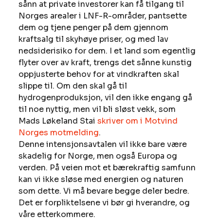
sånn at private investorer kan få tilgang til 
Norges arealer i LNF-R-områder, pantsette 
dem og tjene penger på dem gjennom 
kraftsalg til skyhøye priser, og med lav 
nedsiderisiko for dem. I et land som egentlig 
flyter over av kraft, trengs det sånne kunstig 
oppjusterte behov for at vindkraften skal 
slippe til. Om den skal gå til 
hydrogenproduksjon, vil den ikke engang gå 
til noe nyttig, men vil bli sløst vekk, som 
Mads Løkeland Stai 
skriver om i Motvind 
Norges motmelding
. 
Denne intensjonsavtalen vil ikke bare være 
skadelig for Norge, men også Europa og 
verden. På veien mot et bærekraftig samfunn 
kan vi ikke sløse med energien og naturen 
som dette. Vi må bevare begge deler bedre. 
Det er forpliktelsene vi bør gi hverandre, og 
våre etterkommere. 