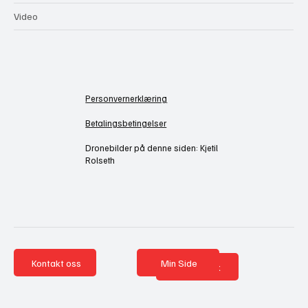
Video
Personvernerklæring
Betalingsbetingelser
Dronebilder på denne siden: Kjetil
Rolseth
Kontakt oss
Min Side
Nettbutikk