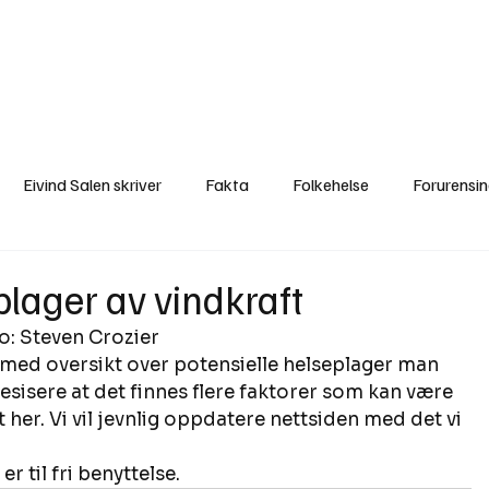
a
Ytringer
Arrangementer
Video
Om oss
Arkiv
Min Side
Eivind Salen skriver
Fakta
Folkehelse
Forurensi
Natur
Naturverdier
Naturforvaltning
Samisk
S
plager av vindkraft
o: Steven Crozier 
Utvalgte artikler
Gaute forklarer
Fakta om vindkraft
d med oversikt over potensielle helseplager man 
presisere at det finnes flere faktorer som kan være 
 her. Vi vil jevnlig oppdatere nettsiden med det vi 
 til fri benyttelse.