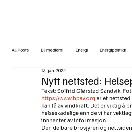
Nyheter
Fakt
Gi bidrag/gave
All Posts
Bli medlem!
Energi
Energipolitikk
13. jan. 2022
Lov og rett
Lovbrudd
Motvind Norge
Nytt nettsted: Helse
Tekst: Solfrid Glørstad Sandvik. Fot
Rettslige skritt
i Klartekst
Ukens innlegg
https://www.hpav.org
 er et nettste
kan få av vindkraft. Det er viktig å 
helseskadelige enn de vi har vektlagt
innhenter av informasjon.  
Den delbare brosjyren og nettsiden er