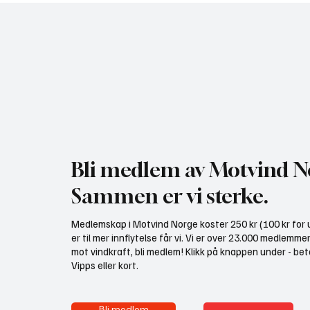
NHO bruker misvisende
Gratis 
undersøkelse til å presse fram
utredni
mer vindkraft
Bli medlem av Motvind N
Sammen er vi sterke.
Medlemskap i Motvind Norge koster 250 kr (100 kr for u
er til mer innflytelse får vi. Vi er over 23.000 medlemme
mot vindkraft, bli medlem! Klikk på knappen under - bet
Vipps eller kort.
Bli medlem