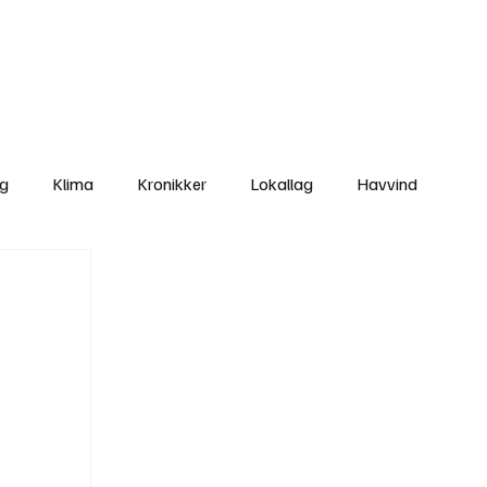
Nettbutikken
Bli Medlem
ng
Klima
Kronikker
Lokallag
Havvind
amisk rett
Svekking av lokaldemokratiet
Nyheter
Lovbrudd
Ungdom
Folkemøter