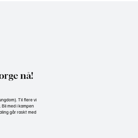
heldagskurs om
Motvind Norge til Jakt 
ngskrav og naturhensyn
Fiskedagene: Møt oss p
i Elverum
orge nå!
ngdom). Til flere vi
r. Bli med i kampen
aling går raskt med