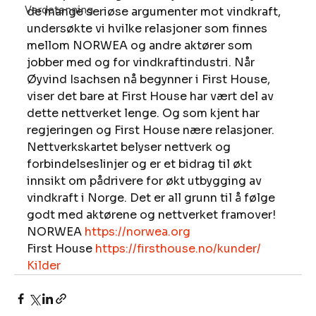
Vardetenning
de mange seriøse argumenter mot vindkraft, 
undersøkte vi hvilke relasjoner som finnes 
mellom NORWEA og andre aktører som 
jobber med og for vindkraftindustri. Når 
Øyvind Isachsen nå begynner i First House, 
viser det bare at First House har vært del av 
dette nettverket lenge. Og som kjent har 
regjeringen og First House nære relasjoner. 
Nettverkskartet belyser nettverk og 
forbindelseslinjer og er et bidrag til økt 
innsikt om pådrivere for økt utbygging av 
vindkraft i Norge. Det er all grunn til å følge 
godt med aktørene og nettverket framover! 
NORWEA 
https://norwea.org
First House 
https://firsthouse.no/kunder/
Kilder