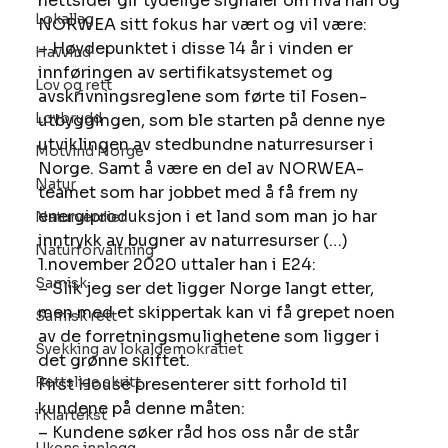
nettsider gir tydelige signaler om hva han og 
Lokallag
NORWEA sitt fokus har vært og vil være: 
– Høydepunktet i disse 14 år i vinden er 
Havvind
innføringen av sertifikatsystemet og 
Lov og rett
avskrivningsreglene som førte til Fosen-
Lovbrudd
utbyggingen, som ble starten på denne nye 
utviklingen av stedbundne naturresurser i 
Motvind Norge
Norge. Samt å være en del av NORWEA-
Natur
teamet som har jobbet med å få frem ny 
energiproduksjon i et land som man jo har 
Naturverdier
inntrykk av bugner av naturresurser (…) 
Naturforvaltning
1.november 2020 uttaler han i E24: 
Samisk
– Slik jeg ser det ligger Norge langt etter, 
men med et skippertak kan vi få grepet noen 
Samisk rett
av de forretningsmulighetene som ligger i 
Svekking av lokaldemokratiet
det grønne skiftet. 
Rettslige skritt
First House presenterer sitt forhold til 
kundene på denne måten: 
i Klartekst
– Kundene søker råd hos oss når de står 