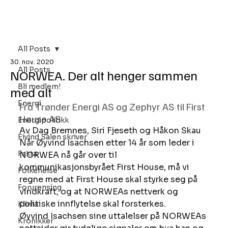
Bli Medlem
All Posts
30. nov. 2020
All Posts
NORWEA. Der alt henger sammen
Bli medlem!
med alt
Energi
Fra Trønder Energi AS og Zephyr AS til First 
House AS 
Energipolitikk
Av Dag Bremnes, Siri Fjeseth og Håkon Skau 
Eivind Salen skriver
Når Øyvind Isachsen etter 14 år som leder i 
Fakta
NORWEA nå går over til 
kommunikasjonsbyrået First House, må vi 
Folkehelse
regne med at First House skal styrke seg på 
Forurensing
vindkraft, og at NORWEAs nettverk og 
politiske innflytelse skal forsterkes. 
Klima
Øyvind Isachsen sine uttalelser på NORWEAs 
Kronikker