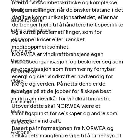
Ukens innlegg
overfor virksomhetskritiske og komplekse 
problemstillinger, når de ønsker bistand i det 
Utvalgte artikler
daglige kommunikasjonsarbeidet, eller når 
Gaute forklarer
de trenger hjelp til å håndtere helt spesifikke 
Fakta om vindkraft
og akutte problemstillinger, som for 
eksempel kriser eller uønsket 
Nyheter
medieoppmerksomhet. 
Lovbrudd
NORWEA er vindkraftbransjens egen 
Ungdom
interesseorganisasjon, og beskriver seg som 
en organisasjon som fremmer ny fornybar 
Folkemøter
energi og sier vindkraft er nødvendig for 
Video
Norge og verden. På nettsidene er de 
tydelige på at de jobber for å skape best 
Høringer
mulig rammevilkår for vindkraftindustri. 
Landsmøte
Utover dette skal NORWEA være et 
Melkøya
samlingspunkt for selskaper og andre som 
jobber for vindkraft. 
Valg 2025
Basert på informasjonen fra NORWEA og 
Aksjoner
selskapets manglende vilje til å ta hensyn til 