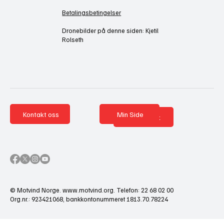
Betalingsbetingelser
Dronebilder på denne siden: Kjetil
Rolseth
Kontakt oss
Min Side
Nettbutikk
© Motvind Norge.
www.motvind.org
. Telefon: 22 68 02 00
Org.nr.: 923421068, bankkontonummeret 1813.70.78224