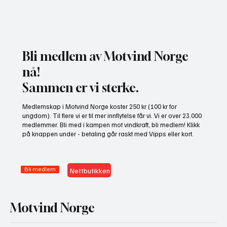
Bli medlem av Motvind Norge
nå!
Sammen er vi sterke.
Gratis heldagskurs om utredningskrav og
Medlemskap i Motvind Norge koster 250 kr (100 kr for
naturhensyn
ungdom). Til flere vi er til mer innflytelse får vi. Vi er over 23.000
medlemmer. Bli med i kampen mot vindkraft, bli medlem! Klikk
på knappen under - betaling går raskt med Vipps eller kort.
Bli medlem
Nettbutikken
Motvind Norge