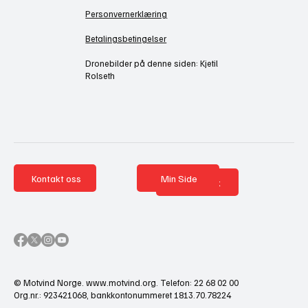
Personvernerklæring
Betalingsbetingelser
Dronebilder på denne siden: Kjetil
Rolseth
Kontakt oss
Min Side
Nettbutikk
© Motvind Norge.
www.motvind.org
. Telefon: 22 68 02 00
Org.nr.: 923421068, bankkontonummeret 1813.70.78224