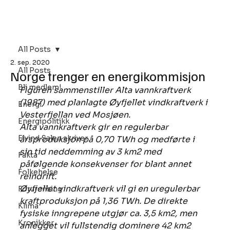
Bli Medlem
All Posts
2. sep. 2020
All Posts
Norge trenger en energikommisjon
Bli medlem!
Figuren sammenstiller Alta vannkraftverk 
(1987) med planlagte Øyfjellet vindkraftverk i 
Energi
Vesterfjellan ved Mosjøen.
Energipolitikk
Alta vannkraftverk gir en regulerbar 
Eivind Salen skriver
årsproduksjon på 0,70 TWh og medførte i 
sin tid neddemming av 3 km2 med 
Fakta
påfølgende konsekvenser for blant annet 
Folkehelse
reindrift.
Øyfjellet vindkraftverk vil gi en uregulerbar 
Forurensing
kraftproduksjon på 1,36 TWh. De direkte 
Klima
fysiske inngrepene utgjør ca. 3,5 km2, men 
Kronikker
anlegget vil fullstendig dominere 42 km2 