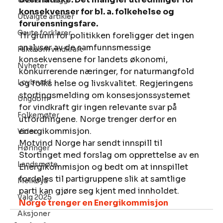
Ukens innlegg
konsekvenser for bl. a. folkehelse og 
Utvalgte artikler
forurensningsfare. 
Gaute forklarer
Til grunn for politikken foreligger det ingen 
analyser av de samfunnsmessige 
Fakta om vindkraft
konsekvensene for landets økonomi, 
Nyheter
konkurrerende næringer, for naturmangfold 
Lovbrudd
og folks helse og livskvalitet. Regjeringens 
stortingsmelding om konsesjonssystemet 
Ungdom
for vindkraft gir ingen relevante svar på 
Folkemøter
utfordringene. Norge trenger derfor en 
energikommisjon. 
Video
Motvind Norge har sendt innspill til 
Høringer
Stortinget med forslag om opprettelse av en 
Landsmøte
Energikommisjon og bedt om at innspillet 
fordeles til partigruppene slik at samtlige 
Melkøya
parti kan gjøre seg kjent med innholdet. 
Valg 2025
Norge trenger en Energikommisjon
Aksjoner