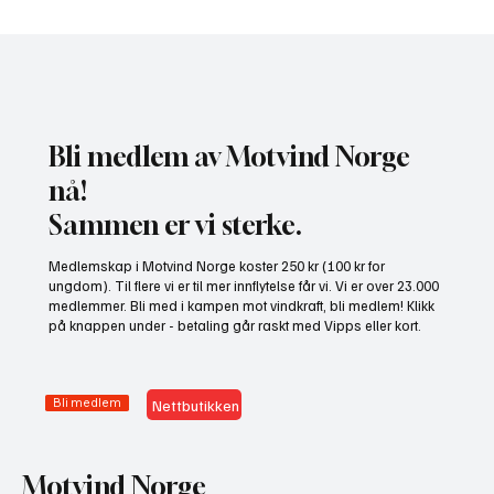
Bli medlem av Motvind Norge
nå!
Sammen er vi sterke.
NHO bruker misvisende undersøkelse til å
Medlemskap i Motvind Norge koster 250 kr (100 kr for
presse fram mer vindkraft
ungdom). Til flere vi er til mer innflytelse får vi. Vi er over 23.000
medlemmer. Bli med i kampen mot vindkraft, bli medlem! Klikk
på knappen under - betaling går raskt med Vipps eller kort.
Bli medlem
Nettbutikken
Motvind Norge