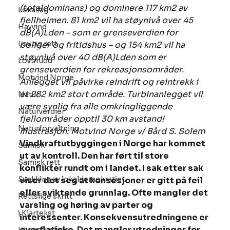
(totaldominans) og dominere 117 km2 av 
Lokallag
fjellheimen. 81 km2 vil ha støynivå over 45 
Havvind
dB(A)Lden – som er grenseverdien for 
Lov og rett
boliger og fritidshus – og 154 km2 vil ha 
støynivå over 40 dB(A)Lden som er 
Lovbrudd
grenseverdien for rekreasjonsområder. 
Motvind Norge
Anlegget vil påvirke reindrift og reintrekk i 
et 282 km2 stort område. Turbinanlegget vil 
Natur
være synlig fra alle omkringliggende 
Naturverdier
fjellområder opptil 30 km avstand! 
Naturforvaltning
Illustrasjon: Motvind Norge v/ Bård S. Solem
Vindkraftutbyggingen i Norge har kommet 
Samisk
ut av kontroll. Den har ført til store 
Samisk rett
konflikter rundt om i landet. I sak etter sak 
Svekking av lokaldemokratiet
viser det seg at konsesjoner er gitt på feil 
eller sviktende grunnlag. Ofte mangler det 
Rettslige skritt
varsling og høring av parter og 
i Klartekst
interessenter. Konsekvensutredningene er 
overflatiske. Det mangler utredninger for 