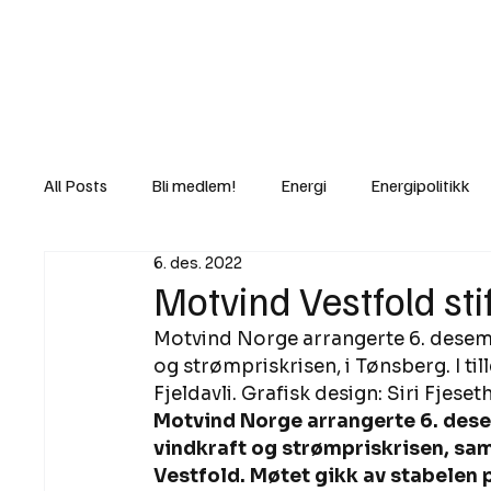
Nyheter
Fakt
Gi bidrag/gave
All Posts
Bli medlem!
Energi
Energipolitikk
6. des. 2022
Lov og rett
Lovbrudd
Motvind Norge
Motvind Vestfold sti
Motvind Norge arrangerte 6. desem
Rettslige skritt
i Klartekst
Ukens innlegg
og strømpriskrisen, i Tønsberg. I til
Fjeldavli. Grafisk design: Siri Fjeseth
Motvind Norge arrangerte 6. des
vindkraft og strømpriskrisen, sam
Vestfold. Møtet gikk av stabelen 