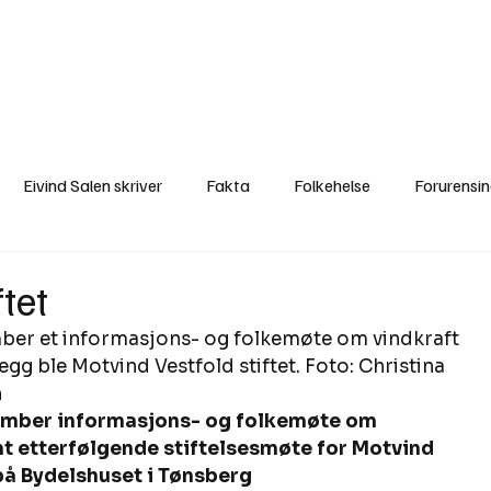
a
Ytringer
Arrangementer
Video
Om oss
Arkiv
Min Side
Eivind Salen skriver
Fakta
Folkehelse
Forurensi
Natur
Naturverdier
Naturforvaltning
Samisk
S
ftet
ber et informasjons- og folkemøte om vindkraft 
Utvalgte artikler
Gaute forklarer
Fakta om vindkraft
legg ble Motvind Vestfold stiftet. Foto: Christina 
  
ember informasjons- og folkemøte om 
t etterfølgende stiftelsesmøte for Motvind 
på Bydelshuset i Tønsberg 