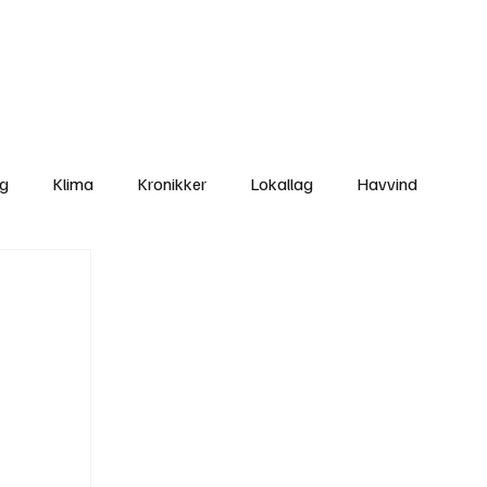
Nettbutikken
Bli Medlem
ng
Klima
Kronikker
Lokallag
Havvind
amisk rett
Svekking av lokaldemokratiet
Nyheter
Lovbrudd
Ungdom
Folkemøter