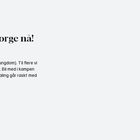
 Norge til Jakt og
Midtnorsk vindkraft ka
gene: Møt oss på stand
over 1100 havørn
um
orge nå!
ngdom). Til flere vi
r. Bli med i kampen
aling går raskt med