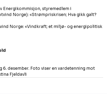
tiv Energikommisjon, styremedlem i 
tvind Norge): «Strømpriskrisen; Hva gikk galt? 
tvind Norge: «Vindkraft; et miljø- og energipolitisk 
old 
g 6. desember. Foto viser en vardetenning mot 
tina Fjeldavli 