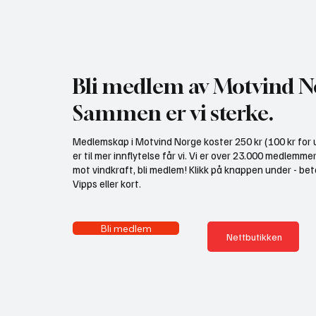
Gratis heldagskurs om
Motvind
utredningskrav og naturhensyn
Fiskeda
i Elver
Bli medlem av Motvind N
Sammen er vi sterke.
Medlemskap i Motvind Norge koster 250 kr (100 kr for u
er til mer innflytelse får vi. Vi er over 23.000 medlemme
mot vindkraft, bli medlem! Klikk på knappen under - bet
Vipps eller kort.
Bli medlem
Nettbutikken