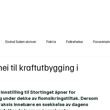
a
Ytringer
Arrangementer
Video
Om oss
Arkiv
Min Side
Eivind Salen skriver
Fakta
Folkehelse
Forurensi
Natur
Naturverdier
Naturforvaltning
Samisk
S
i til kraftutbygging i
Utvalgte artikler
Gaute forklarer
Fakta om vindkraft
nnstilling til Stortinget åpner for 
g under dekke av flomsikringstiltak. Dersom 
i praksis innebære en svekkelse av dagens 