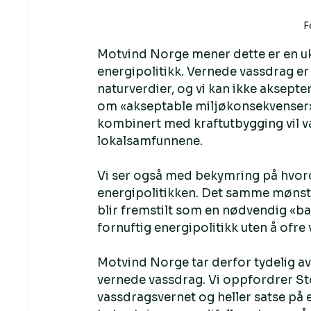
F
Motvind Norge mener dette er en ukl
energipolitikk. Vernede vassdrag er
naturverdier, og vi kan ikke aksept
om «akseptable miljøkonsekvenser». 
kombinert med kraftutbygging vil væ
lokalsamfunnene.
Vi ser også med bekymring på hvorda
energipolitikken. Det samme mønster
blir fremstilt som en nødvendig «bala
fornuftig energipolitikk uten å ofre 
Motvind Norge tar derfor tydelig av
vernede vassdrag. Vi oppfordrer Stor
vassdragsvernet og heller satse på 