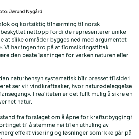
oto: Jørund Nygård
ok og kortsiktig tilnærming til norsk 
 beskyttet nettopp fordi de representerer unike 
ere at slike områder bygges ned med argumentet 
Vi har ingen tro på at flomsikringstiltak 
re den beste løsningen for verken naturen eller 
n naturhensyn systematisk blir presset til side i 
et ser vi i vindkraftsaker, hvor naturødeleggelse 
nsegang». I realiteten er det fullt mulig å sikre en 
vernet natur.
stand fra forslaget om å åpne for kraftutbygging i 
tinget til å stemme nei til en uthuling av 
energieffektivisering og løsninger som ikke går på 