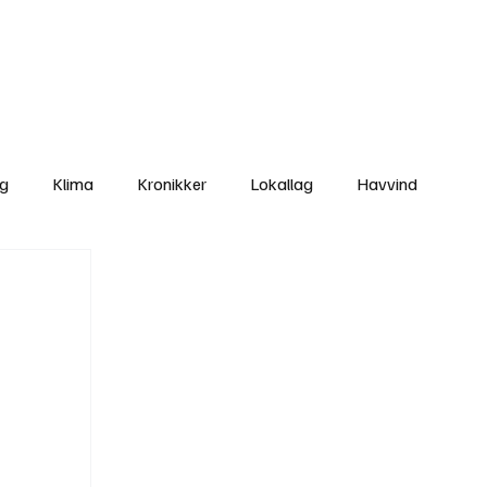
Nettbutikken
Bli Medlem
ng
Klima
Kronikker
Lokallag
Havvind
amisk rett
Svekking av lokaldemokratiet
Nyheter
Lovbrudd
Ungdom
Folkemøter