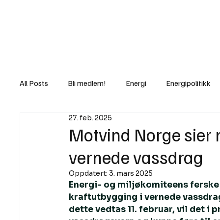
Nyheter
Fakt
Gi bidrag/gave
All Posts
Bli medlem!
Energi
Energipolitikk
27. feb. 2025
Lov og rett
Lovbrudd
Motvind Norge
Motvind Norge sier ne
vernede vassdrag
Rettslige skritt
i Klartekst
Ukens innlegg
Oppdatert:
3. mars 2025
Energi- og miljøkomiteens ferske i
kraftutbygging i vernede vassdra
dette vedtas 11. februar, vil det 