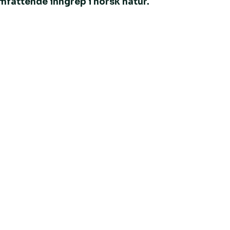
mfattende inngrep i norsk natur.