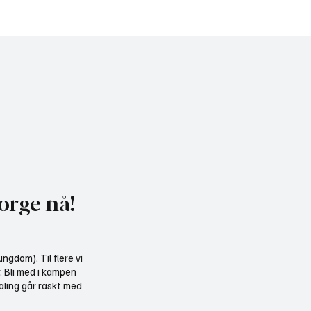
uker misvisende
Gratis heldagskurs om
kelse til å presse fram
utredningskrav og natu
dkraft
orge nå!
ngdom). Til flere vi
r. Bli med i kampen
aling går raskt med