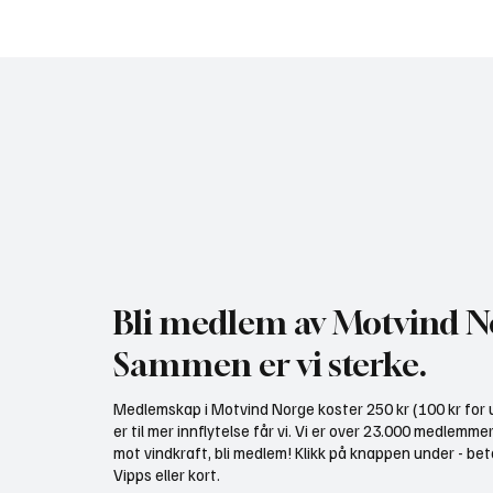
Regjeringen med ny plan for
NHO br
vindkraft i Norge: - Dette er
undersø
avdemokratisering!
mer vin
Bli medlem av Motvind N
Sammen er vi sterke.
Medlemskap i Motvind Norge koster 250 kr (100 kr for u
er til mer innflytelse får vi. Vi er over 23.000 medlemme
mot vindkraft, bli medlem! Klikk på knappen under - bet
Vipps eller kort.