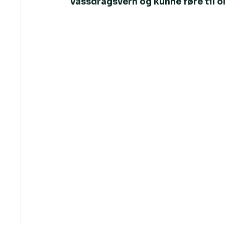
vassdragsvern og kunne føre til o