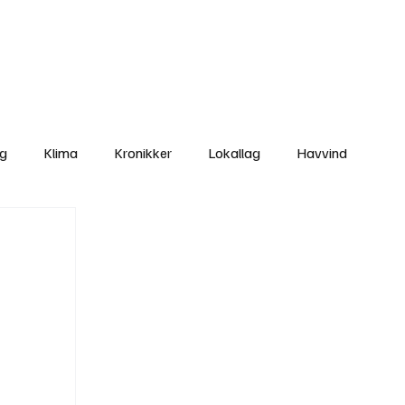
Nettbutikken
Bli Medlem
ng
Klima
Kronikker
Lokallag
Havvind
amisk rett
Svekking av lokaldemokratiet
Nyheter
Lovbrudd
Ungdom
Folkemøter