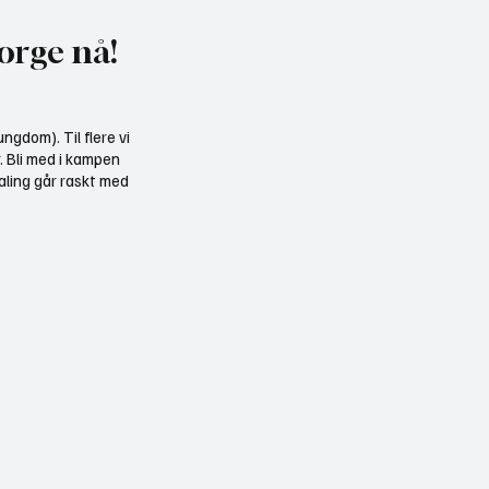
orge nå!
ngdom). Til flere vi
r. Bli med i kampen
aling går raskt med