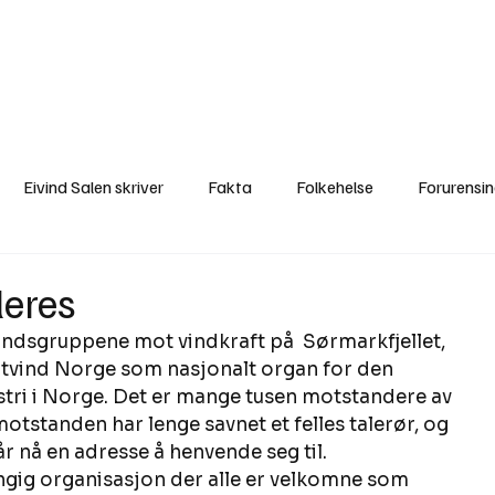
a
Ytringer
Arrangementer
Video
Om oss
Arkiv
Min Side
Eivind Salen skriver
Fakta
Folkehelse
Forurensi
Natur
Naturverdier
Naturforvaltning
Samisk
S
leres
standsgruppene mot vindkraft på  Sørmarkfjellet, 
Utvalgte artikler
Gaute forklarer
Fakta om vindkraft
otvind Norge som nasjonalt organ for den 
tri i Norge. Det er mange tusen motstandere av 
motstanden har lenge savnet et felles talerør, og 
r nå en adresse å henvende seg til. 
ngig organisasjon der alle er velkomne som 