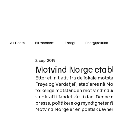
Nyheter
Fakt
Gi bidrag/gave
All Posts
Bli medlem!
Energi
Energipolitikk
2. sep. 2019
Lov og rett
Lovbrudd
Motvind Norge
Motvind Norge etab
Etter et initiativ fra de lokale mot
Rettslige skritt
i Klartekst
Ukens innlegg
Frøya og Vardafjell, etableres nå M
folkelige motstanden mot vindindus
vindkraft i landet vårt i dag. Denne 
presse, politikere og myndigheter få
Motvind Norge er en politisk uavhe