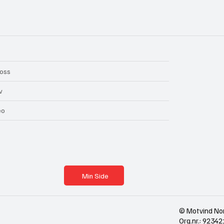
oss
v
eo
Min Side
© Motvind No
Org.nr.: 923