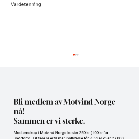
Vardetenning
Bli medlem av Motvind Norge
nå!
Sammen er vi sterke.
Motvind Norge til Jakt og Fiskedagene: Møt
Medlemskap i Motvind Norge koster 250 kr (100 kr for
oss på stand i Elverum
ungdom). Til flere vi er til mer innflytelse får vi. Vi er over 23.000