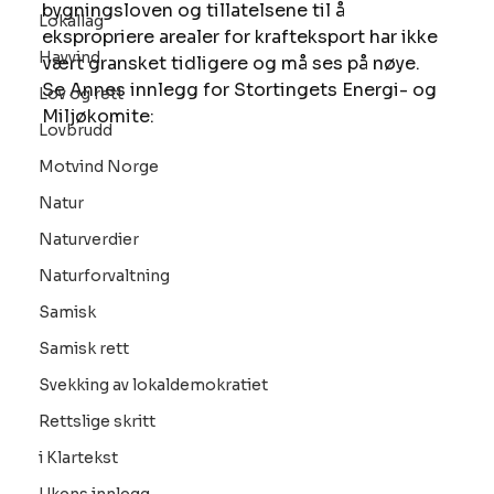
bygningsloven og tillatelsene til å 
Lokallag
ekspropriere arealer for krafteksport har ikke 
Havvind
vært gransket tidligere og må ses på nøye.
Se Annes innlegg for Stortingets Energi- og 
Lov og rett
Miljøkomite:
Lovbrudd
Motvind Norge
Natur
Naturverdier
Naturforvaltning
Samisk
Samisk rett
Svekking av lokaldemokratiet
Rettslige skritt
i Klartekst