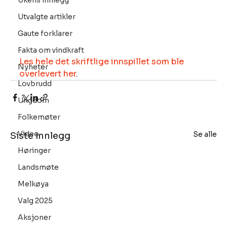
Ukens innlegg
Utvalgte artikler
Gaute forklarer
Fakta om vindkraft
Les hele det skriftlige innspillet som ble 
Nyheter
overlevert her
.
Lovbrudd
Ungdom
Folkemøter
Video
Se alle
Siste innlegg
Høringer
Landsmøte
Melkøya
Valg 2025
Aksjoner