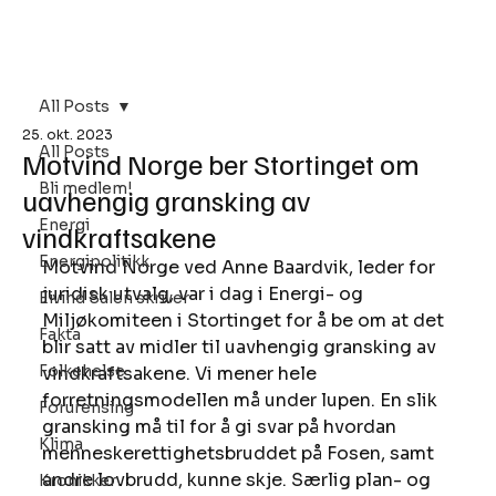
Bli Medlem
All Posts
25. okt. 2023
All Posts
Motvind Norge ber Stortinget om
Bli medlem!
uavhengig gransking av
Energi
vindkraftsakene
Energipolitikk
Motvind Norge ved Anne Baardvik, leder for 
juridisk utvalg, var i dag i Energi- og 
Eivind Salen skriver
Miljøkomiteen i Stortinget for å be om at det 
Fakta
blir satt av midler til uavhengig gransking av 
Folkehelse
vindkraftsakene. Vi mener hele 
forretningsmodellen må under lupen. En slik 
Forurensing
gransking må til for å gi svar på hvordan 
Klima
menneskerettighetsbruddet på Fosen, samt 
andre lovbrudd, kunne skje. Særlig plan- og 
Kronikker