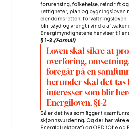
forurensing, folkehelse, reindrift og
rettigheter, plan og bygningsloven m
eiendomsretten, forvaltningsloven, 
blir tøyd og vrengt i vindkraftsakene
Energimyndighetene henviser til ene
§ 1-2.
(Formål)
Loven skal sikre at p
overføring, omsetning,
foregår på en samfunn
herunder skal det tas 
interesser som blir ber
Energiloven, §1-2
Så er det hva som ligger i «samfunn
skjønnsvurdering. Og der har våre
Energidirektorat) og OED (Olje og E