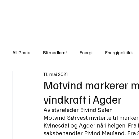
Nyheter
Fakt
Gi bidrag/gave
All Posts
Bli medlem!
Energi
Energipolitikk
11. mai 2021
Lov og rett
Lovbrudd
Motvind Norge
Motvind markerer mo
vindkraft i Agder
Rettslige skritt
i Klartekst
Ukens innlegg
Av styreleder Eivind Salen 
Motvind Sørvest inviterte til marker
Kvinesdal og Agder nå i helgen. Fra
saksbehandler Eivind Mauland. Fra 