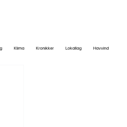
Nettbutikken
Bli Medlem
ng
Klima
Kronikker
Lokallag
Havvind
amisk rett
Svekking av lokaldemokratiet
Nyheter
Lovbrudd
Ungdom
Folkemøter