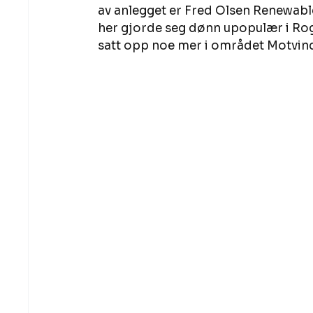
av anlegget er Fred Olsen Renewabl
her gjorde seg dønn upopulær i Rog
satt opp noe mer i området Motvind