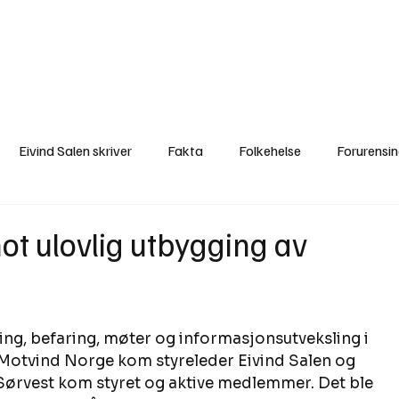
a
Ytringer
Arrangementer
Video
Om oss
Arkiv
Min Side
Eivind Salen skriver
Fakta
Folkehelse
Forurensi
Natur
Naturverdier
Naturforvaltning
Samisk
S
t ulovlig utbygging av
Utvalgte artikler
Gaute forklarer
Fakta om vindkraft
ing, befaring, møter og informasjonsutveksling i 
 Motvind Norge kom styreleder Eivind Salen og 
Sørvest kom styret og aktive medlemmer. Det ble 