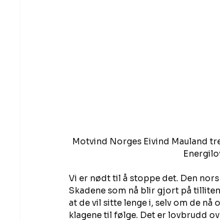
Motvind Norges Eivind Mauland tr
Energilov
Vi er nødt til å stoppe det. Den nors
Skadene som nå blir gjort på tillite
at de vil sitte lenge i, selv om de n
klagene til følge. Det er lovbrudd ov