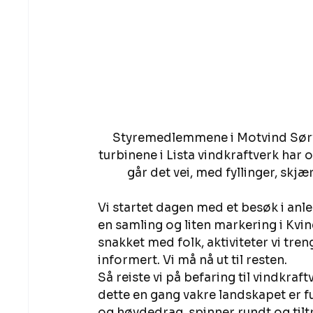
Styremedlemmene i Motvind Sørves
turbinene i Lista vindkraftverk har
går det vei, med fyllinger, skjæ
Vi startet dagen med et besøk i anl
en samling og liten markering i Kvin
snakket med folk, aktiviteter vi tren
informert. Vi må nå ut til resten. 
Så reiste vi på befaring til vindkraf
dette en gang vakre landskapet er fu
og høydedrag, spinner rundt og til