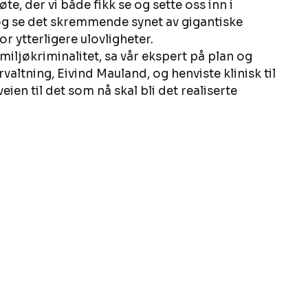
, der vi både fikk se og sette oss inn i 
og se det skremmende synet av gigantiske 
or ytterligere ulovligheter. 
miljøkriminalitet, sa vår ekspert på plan og 
ltning, Eivind Mauland, og henviste klinisk til 
eien til det som nå skal bli det realiserte 