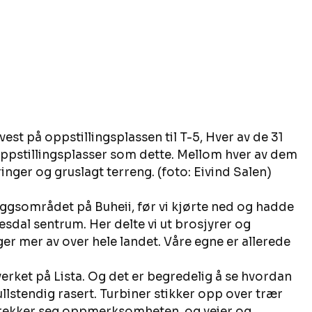
t på oppstillingsplassen til T-5, Hver av de 31 
 oppstillingsplasser som dette. Mellom hver av dem 
ringer og gruslagt terreng. (foto: Eivind Salen)
eggsområdet på Buheii, før vi kjørte ned og hadde 
esdal sentrum. Her delte vi ut brosjyrer og 
ger mer av over hele landet. Våre egne er allerede 
tverket på Lista. Og det er begredelig å se hvordan 
llstendig rasert. Turbiner stikker opp over trær 
trekker seg oppmerksomheten, og veier og 