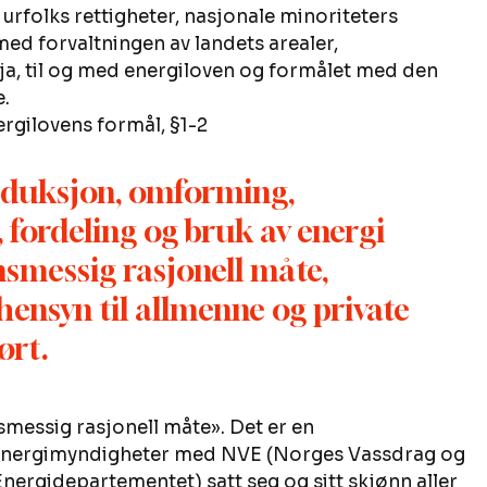
 urfolks rettigheter, nasjonale minoriteters 
ed forvaltningen av landets arealer, 
ja, til og med energiloven og formålet med den 
. 
rgilovens formål, §1-2 
roduksjon, omforming, 
 fordeling og bruk av energi 
smessig rasjonell måte, 
hensyn til allmenne og private 
ørt.
smessig rasjonell måte». Det er en 
 energimyndigheter med NVE (Norges Vassdrag og 
nergidepartementet) satt seg og sitt skjønn aller 