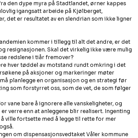
ra den dype myra på Stadtlandet, ørner kappes 
 ulovlig igangsatt arbeide på Kjølberget, 
, det er resultatet av en slendrian som ikke ligner 
ndemien kommer i tillegg til alt det andre, er det 
en og resignasjonen. Skal det virkelig ikke være mulig 
se redslene i tiår fremover? 
sere hver tøddel av motstand rundt omkring i det 
forsøkene på aksjoner og markeringer møter 
 må planlegge en organisasjon og en strategi før 
ere ting som forstyrret oss, som de vet, de som følger 
or vane bare å ignorere alle vanskeligheter, og 
er verre enn at anleggene blir realisert. Ingenting 
å ville fortsette med å legge til rette for mer 
også. 
høringen om dispensasjonsvedtaket Våler kommune 