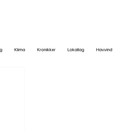
Nettbutikken
Bli Medlem
ng
Klima
Kronikker
Lokallag
Havvind
amisk rett
Svekking av lokaldemokratiet
Nyheter
Lovbrudd
Ungdom
Folkemøter