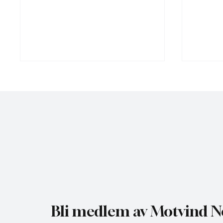
NHO bruker misvisende
Gratis 
undersøkelse til å presse fram
utredni
mer vindkraft
Bli medlem av Motvind N