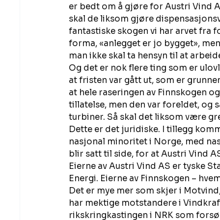
er bedt om å gjøre for Austri Vind A
skal de liksom gjøre dispensasjons
fantastiske skogen vi har arvet fra
forma, «anlegget er jo bygget», men 
man ikke skal ta hensyn til at arbeide
Og det er nok flere ting som er ulo
at fristen var gått ut, som er grunn
at hele raseringen av Finnskogen og
tillatelse, men den var foreldet, og 
turbiner. Så skal det liksom være gre
Dette er det juridiske. I tillegg ko
nasjonal minoritet i Norge, med nas
blir satt til side, for at Austri Vind 
Eierne av Austri Vind AS er tyske 
Energi. Eierne av Finnskogen – hvem
Det er mye mer som skjer i Motvind, o
har mektige motstandere i Vindkrafte
rikskringkastingen i NRK som forsøke