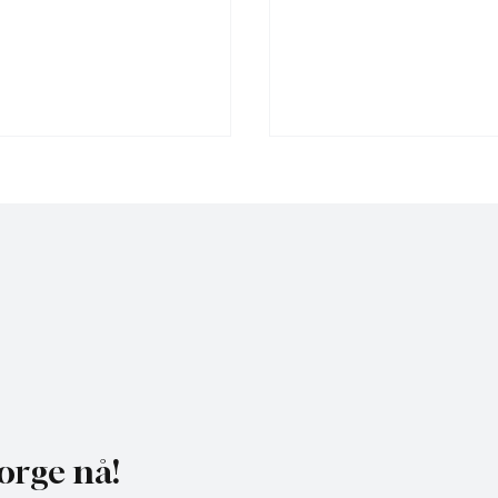
heldagskurs om
Motvind Norge til Jakt 
ngskrav og naturhensyn
Fiskedagene: Møt oss p
i Elverum
orge nå!