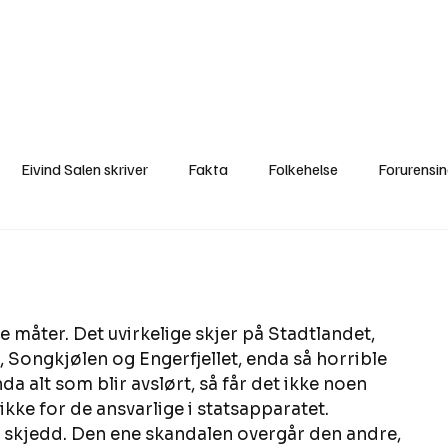
a
Ytringer
Arrangementer
Video
Om oss
Arkiv
Min Side
Eivind Salen skriver
Fakta
Folkehelse
Forurensi
Natur
Naturverdier
Naturforvaltning
Samisk
S
Utvalgte artikler
Gaute forklarer
Fakta om vindkraft
måter. Det uvirkelige skjer på Stadtlandet, 
, Songkjølen og Engerfjellet, enda så horrible 
da alt som blir avslørt, så får det ikke noen 
ikke for de ansvarlige i statsapparatet. 
r skjedd. Den ene skandalen overgår den andre, 