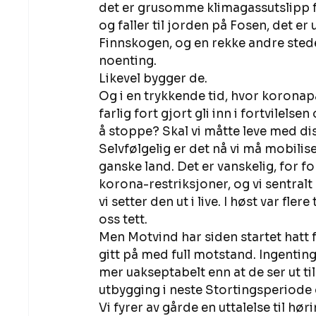
det er grusomme klimagassutslipp f
og faller til jorden på Fosen, det er
Finnskogen, og en rekke andre steder
noenting. 
Likevel bygger de. 
Og i en trykkende tid, hvor koronapa
farlig fort gjort gli inn i fortvilels
å stoppe? Skal vi måtte leve med dis
Selvfølgelig er det nå vi må mobili
ganske land. Det er vanskelig, for 
korona-restriksjoner, og vi sentralt
vi setter den ut i live. I høst var fl
oss tett. 
Men Motvind har siden startet hatt f
gitt på med full motstand. Ingenting 
mer uakseptabelt enn at de ser ut til 
utbygging i neste Stortingsperiode 
Vi fyrer av gårde en uttalelse til 