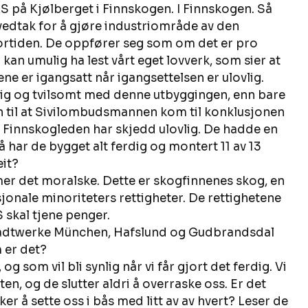
S på Kjølberget i Finnskogen. I Finnskogen. Så 
vedtak for å gjøre industriområde av den 
 fortiden. De oppfører seg som om det er pro 
kan umulig ha lest vårt eget lovverk, som sier at 
ne er igangsatt når igangsettelsen er ulovlig.    
vlig og tvilsomt med denne utbyggingen, enn bare 
en til at Sivilombudsmannen kom til konklusjonen 
 Finnskogleden har skjedd ulovlig. De hadde en 
så har de bygget alt ferdig og montert 11 av 13 
it? 
mmer det moralske. Dette er skogfinnenes skog, en 
jonale minoriteters rettigheter. De rettighetene 
AS skal tjene penger. 
Stadtwerke München, Hafslund og Gudbrandsdal 
 er det? 
g som vil bli synlig når vi får gjort det ferdig. Vi 
n, og de slutter aldri å overraske oss. Er det 
r å sette oss i bås med litt av av hvert? Leser de 