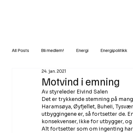
Nyheter
Fakt
Gi bidrag/gave
All Posts
Bli medlem!
Energi
Energipolitikk
24. jan. 2021
Lov og rett
Lovbrudd
Motvind Norge
Motvind i emning
Av styreleder Eivind Salen 
Rettslige skritt
i Klartekst
Ukens innlegg
Det er trykkende stemning på mange 
Haramsøya, Øyfjellet, Buheii, Tysvær
utbyggingene er, så fortsetter de. En
konsekvenser, ikke for utbygger, og 
Alt fortsetter som om ingenting ha