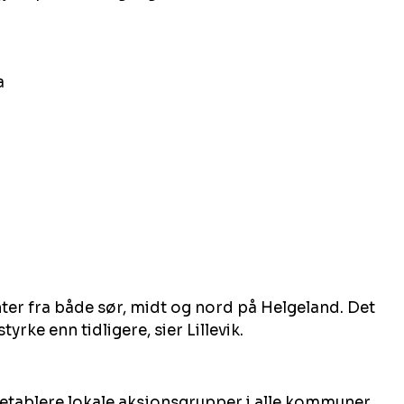
a
nter fra både sør, midt og nord på Helgeland. Det 
yrke enn tidligere, sier Lillevik.
 etablere lokale aksjonsgrupper i alle kommuner 