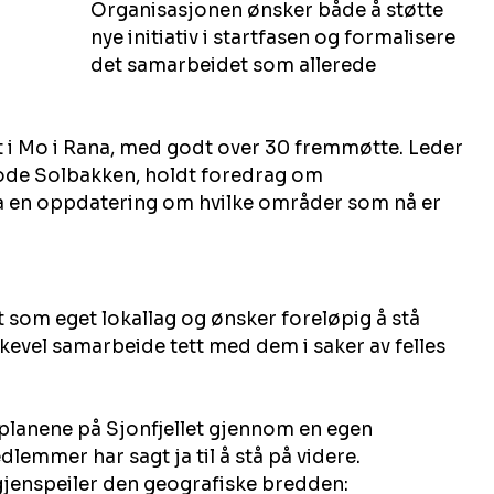
Organisasjonen ønsker både å støtte 
nye initiativ i startfasen og formalisere 
det samarbeidet som allerede 
t i Mo i Rana, med godt over 30 fremmøtte. Leder 
ode Solbakken, holdt foredrag om 
a en oppdatering om hvilke områder som nå er 
rt som eget lokallag og ønsker foreløpig å stå 
ikevel samarbeide tett med dem i saker av felles 
planene på Sjonfjellet gjennom en egen 
emmer har sagt ja til å stå på videre.
gjenspeiler den geografiske bredden: