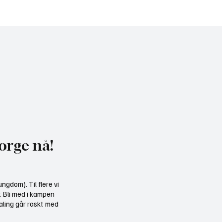
uker misvisende
Motvind Norge til Jakt 
kelse til å presse fram
Fiskedagene: Møt oss p
dkraft
i Elverum
orge nå!
ngdom). Til flere vi
r. Bli med i kampen
aling går raskt med