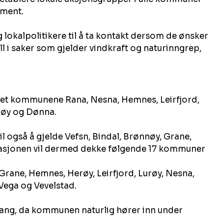
ement.
lokalpolitikere til å ta kontakt dersom de ønsker 
l i saker som gjelder vindkraft og naturinngrep, 
ttet kommunene Rana, Nesna, Hemnes, Leirfjord, 
røy og Dønna.
l også å gjelde Vefsn, Bindal, Brønnøy, Grane, 
asjonen vil dermed dekke følgende 17 kommuner 
Grane, Hemnes, Herøy, Leirfjord, Lurøy, Nesna, 
Vega og Vevelstad.
gang, da kommunen naturlig hører inn under 