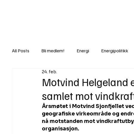
Nyheter
Fakt
Gi bidrag/gave
All Posts
Bli medlem!
Energi
Energipolitikk
24. feb.
Lov og rett
Lovbrudd
Motvind Norge
Motvind Helgeland 
samlet mot vindkra
Rettslige skritt
i Klartekst
Ukens innlegg
Årsmøtet i Motvind Sjonfjellet ve
geografiske virkeområde og endre 
nå motstanden mot vindkraftutbyg
organisasjon.