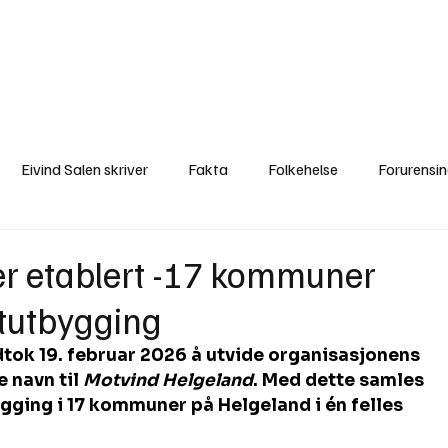
a
Ytringer
Arrangementer
Video
Om oss
Arkiv
Min Side
Eivind Salen skriver
Fakta
Folkehelse
Forurensi
Natur
Naturverdier
Naturforvaltning
Samisk
S
er etablert -17 kommuner
ftutbygging
Utvalgte artikler
Gaute forklarer
Fakta om vindkraft
dtok 19. februar 2026 å utvide organisasjonens 
navn til 
Motvind Helgeland
. Med dette samles 
ging i 17 kommuner på Helgeland i én felles 