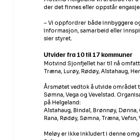
der det finnes eller oppstår engasj
– Vi oppfordrer både innbyggere og 
informasjon, samarbeid eller innspil
sier styret.
Utvider fra 10 til 17 kommuner
Motvind Sjonfjellet har til nå omfa
Træna, Lurøy, Rødøy, Alstahaug, He
Årsmøtet vedtok å utvide området ti
Sømna, Vega og Vevelstad. Organis
på Helgeland:
Alstahaug, Bindal, Brønnøy, Dønna, 
Rana, Rødøy, Sømna, Træna, Vefsn, 
Meløy er ikke inkludert i denne om