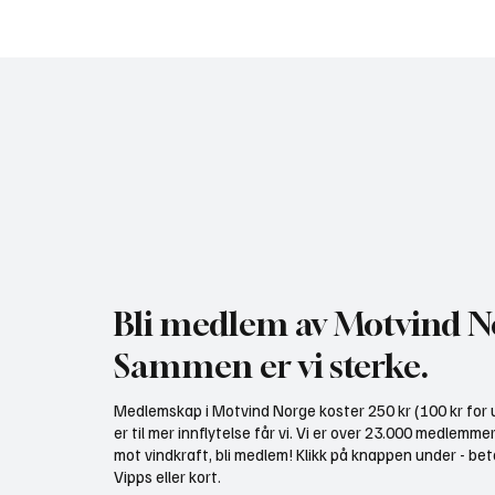
Regjeringen med ny plan for
NHO br
vindkraft i Norge: - Dette er
undersø
avdemokratisering!
mer vin
Bli medlem av Motvind N
Sammen er vi sterke.
Medlemskap i Motvind Norge koster 250 kr (100 kr for u
er til mer innflytelse får vi. Vi er over 23.000 medlemme
mot vindkraft, bli medlem! Klikk på knappen under - bet
Vipps eller kort.