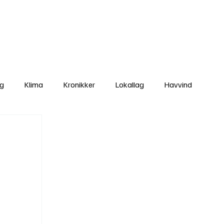
Nettbutikken
Bli Medlem
ng
Klima
Kronikker
Lokallag
Havvind
amisk rett
Svekking av lokaldemokratiet
Nyheter
Lovbrudd
Ungdom
Folkemøter