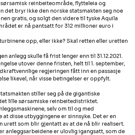
 sørsamisk reinbeiteområde, flytteleia og 
men det bryr ikke den norske statsmakten seg noe 
en gratis, og solgt den videre til tyske Aquila 
rådet er nå pantsatt for 312 millioner euro i 
turbinene opp, eller ikke? Skal retten eller uretten 
n anlegg skulle få frist lenger enn til 31.12.2021. 
ngelse utover denne fristen, helt til 1. september, 
ndkraftvennlige regjeringen fått inn en passasje 
se likevel, når visse betingelser er oppfylt. 
tatsmakten stiller seg på de gigantiske 
t lille sørsamiske reinbeitedistriktet.  
leggsmaskinene, selv om til og med 
t disse utbyggingene er sinnsyke. Det er en 
 urett som blir gjentatt av at de nå blir realisert. 
er anleggsarbeidene er ulovlig igangsatt, som de 