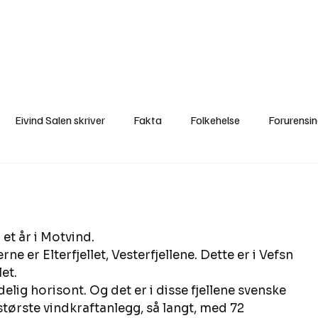
a
Ytringer
Arrangementer
Video
Om oss
Arkiv
Min Side
Eivind Salen skriver
Fakta
Folkehelse
Forurensi
Natur
Naturverdier
Naturforvaltning
Samisk
S
Utvalgte artikler
Gaute forklarer
Fakta om vindkraft
 et år i Motvind. 
jerne er Elterfjellet, Vesterfjellene. Dette er i Vefsn 
et. 
delig horisont. Og det er i disse fjellene svenske 
tørste vindkraftanlegg, så langt, med 72 