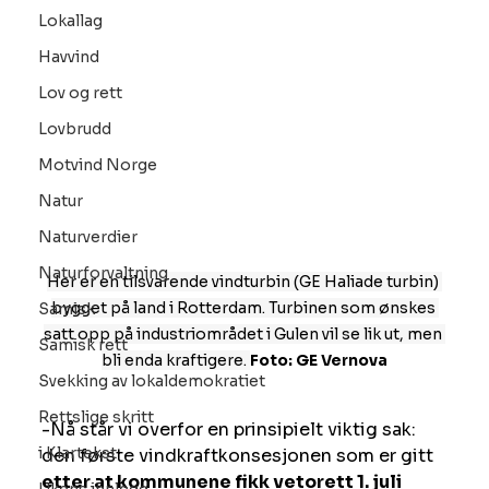
Lokallag
Havvind
Lov og rett
Lovbrudd
Motvind Norge
Natur
Naturverdier
Naturforvaltning
Her er en tilsvarende vindturbin (GE Haliade turbin) 
bygget på land i Rotterdam. Turbinen som ønskes 
Samisk
satt opp på industriområdet i Gulen vil se lik ut, men 
Samisk rett
bli enda kraftigere. 
Foto: GE Vernova
Svekking av lokaldemokratiet
Rettslige skritt
-Nå står vi overfor en prinsipielt viktig sak: 
i Klartekst
den første vindkraftkonsesjonen som er gitt 
etter at kommunene fikk vetorett 1. juli 