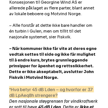
Konsesjonen til Georgine Wind AS er 
allerede påklaget av flere parter, blant annet 
av lokale beboere og Motvind Norge.
– Alle forstår at dette ikke bare handler om 
én turbin i Gulen, men om tillit til det 
nasjonale systemet, sier Fiskvik.
– Når kommuner ikke får vite at deres egne 
vedtak settes til side og ikke får mulighet 
til å endre kurs, brytes grunnleggende 
prinsipper for åpenhet og rettssikkerhet. 
Dette er ikke akseptabelt, avslutter John 
Fiskvik i Motvind Norge.
*Hva betyr 45 dB Lden – og hvorfor er 37 
dB LpAeq8h strengere?
Den nasjonale støygrensen for vindkraftverk 
er satt til høye 
45 dB Lden
. Dette er 
ikke et 