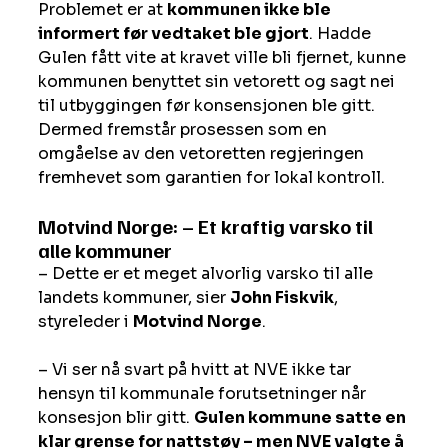
Problemet er at 
kommunen ikke ble 
informert før vedtaket ble gjort
. Hadde 
Gulen fått vite at kravet ville bli fjernet, kunne 
kommunen benyttet sin vetorett og sagt nei 
til utbyggingen før konsensjonen ble gitt. 
Dermed fremstår prosessen som en 
omgåelse av den vetoretten regjeringen 
fremhevet som garantien for lokal kontroll.
Motvind Norge: – Et kraftig varsko til 
alle kommuner
– Dette er et meget alvorlig varsko til alle 
landets kommuner, sier 
John Fiskvik
, 
styreleder i 
Motvind Norge
.
– Vi ser nå svart på hvitt at NVE ikke tar 
hensyn til kommunale forutsetninger når 
konsesjon blir gitt. 
Gulen kommune satte en 
klar grense for nattstøy – men NVE valgte å 