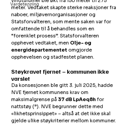
vindturbiner ble økt fra 150 meter til 275 
Vardetenning
meter. Vedtaket skapte sterke reaksjoner fra 
naboer, miljøvernorganisasjoner og 
Statsforvalteren, som mente saken var for 
omfattende til å behandles som en 
“forenklet prosess”. Statsforvalteren 
opphevet vedtaket, men 
Olje- og 
energidepartementet
 omgjorde 
opphevelsen og stadfestet planen.
Støykravet fjernet – kommunen ikke 
varslet
Da konsesjonen ble gitt 3. juli 2025, hadde 
NVE fjernet kommunens krav om 
maksimalgrense på 
37 dB LpAeq8h
 for 
nattstøy (*). NVE begrunner dette med 
«likhetsprinsippet» – altså at det ikke skal 
gjelde ulike støykriterier mellom kommuner.