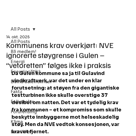
Bli Medlem
All Posts
14. okt. 2025
All Posts
Kommunens krav overkjørt: NVE
Bli medlem!
ignorerte støygrense i Gulen –
Energi
“vetoretten” følges ikke i praksis
Energipolitikk
Da Gulen kommune sa ja til Gulavind 
vindkraftverk, var det under en klar 
Eivind Salen skriver
forutsetning: at støyen fra den gigantiske 
Fakta
testturbinen ikke skulle overstige 37 
Folkehelse
desibel om natten. Det var et tydelig krav 
fra kommunen – et kompromiss som skulle 
Forurensing
beskytte innbyggerne mot helseskadelig 
Klima
støy. Men da NVE vedtok konsesjonen, var 
kravet fjernet.
Kronikker