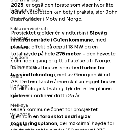
Ukens innlegg
2023
, er også den første som viser hvor lite 
Utvalgte artikler
denne vetoretten kan bety i praksis, sier John 
Fiskvik, leder i Motvind Norge.
Gaute forklarer
Fakta om vindkraft
Prosjektet gjelder én vindturbin i 
Sløvåg 
Nyheter
industriområde i Gulen kommune
, med 
planlagt effekt på opptil 18 MW og en 
Lovbrudd
totalhøyde på hele 
275 meter
 – den høyeste 
Ungdom
som noen gang er gitt tillatelse til i Norge. 
Folkemøter
Turbinen skal brukes som 
testturbin for 
havvindteknologi
, eiet av Georgine Wind 
Video
AS. De fem første årene skal anlegget brukes 
Høringer
til teknologisk testing, før det etter planen 
går over i ordinær drift i 25 år.
Landsmøte
Melkøya
Gulen kommune åpnet for prosjektet 
Valg 2025
gjennom en 
forenklet endring av 
reguleringsplanen
, der maksimal høyde for 
Aksjoner