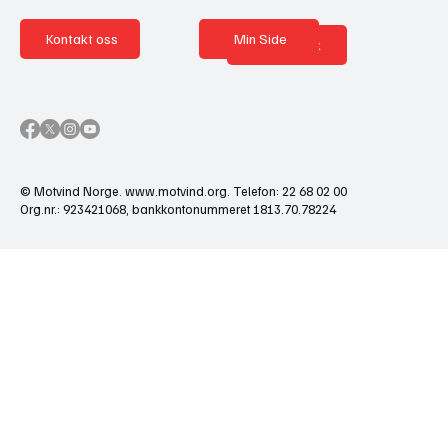
Kontakt oss
Min Side
Nettbutikk
© Motvind Norge.
www.motvind.org
. Telefon: 22 68 02 00
Org.nr.: 923421068, bankkontonummeret 1813.70.78224