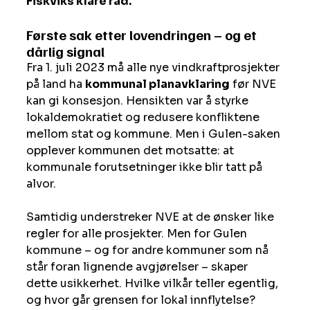
Fiskviks klare råd. 
Første sak etter lovendringen – og et 
dårlig signal
Fra 1. juli 2023 må alle nye vindkraftprosjekter 
på land ha 
kommunal planavklaring
 før NVE 
kan gi konsesjon. Hensikten var å styrke 
lokaldemokratiet og redusere konfliktene 
mellom stat og kommune. Men i Gulen-saken 
opplever kommunen det motsatte: at 
kommunale forutsetninger ikke blir tatt på 
alvor.
Samtidig understreker NVE at de ønsker like 
regler for alle prosjekter. Men for Gulen 
kommune – og for andre kommuner som nå 
står foran lignende avgjørelser – skaper 
dette usikkerhet. Hvilke vilkår teller egentlig, 
og hvor går grensen for lokal innflytelse?