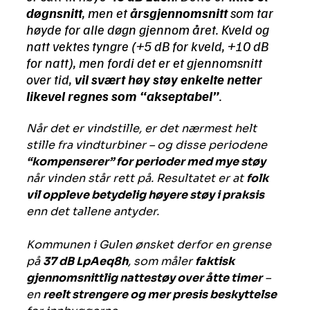
døgnsnitt
, men et 
års­gjennomsnitt
 som tar 
høyde for alle døgn gjennom året. Kveld og 
natt vektes tyngre (+5 dB for kveld, +10 dB 
for natt), men fordi det er et gjennomsnitt 
over tid, 
vil svært høy støy enkelte netter 
likevel regnes som “akseptabel”
.
Når det er vindstille, er det nærmest helt 
stille fra vindturbiner – og disse periodene 
“kompenserer” for perioder med mye støy
når vinden står rett på. Resultatet er at 
folk 
vil oppleve betydelig høyere støy i praksis
enn det tallene antyder.
Kommunen i Gulen ønsket derfor en grense 
på 
37 dB LpAeq8h
, som måler 
faktisk 
gjennomsnittlig nattestøy over åtte timer
 – 
en 
reelt strengere og mer presis beskyttelse