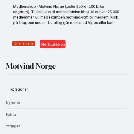
NHO bruker misvisende undersøkelse til å
Medlemskap i Motvind Norge koster 250 kr (100 kr for
presse fram mer vindkraft
ungdom). Til flere vi er til mer innflytelse får vi. Vi er over 23.000
medlemmer. Bli med i kampen mot vindkraft, bli medlem! Klikk
på knappen under - betaling går raskt med Vipps eller kort.
Bli medlem
Nettbutikken
Motvind Norge
Kategorier
Nyheter
Fakta
Ytringer