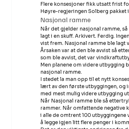
Flere konsesjoner fikk utsatt frist for
Høyre-regjeringen Solberg pakket in
Nasjonal ramme 
Når det gjelder nasjonal ramme, så 
lagt i en skuff. Arkivert. Ferdig. In
vist frem. Nasjonal ramme ble lagt v
Årsaken var at den ble avvist så ett
som ble avvist, det var vindkraftutb
Men planene om videre utbygging ble
nasjonal ramme. 
I stedet la man opp til et nytt konse
lært av den første utbyggingen, og in
med mest mulig videre utbygging ut
Når Nasjonal ramme ble så ettertrykk
rammer. Når omfattende negative ko
i alle de omtrent 100 utbyggingene v
å legge igjen litt flere penger i kom