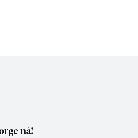
heldagskurs om
Motvind Norge til Jakt 
ngskrav og naturhensyn
Fiskedagene: Møt oss p
i Elverum
orge nå!