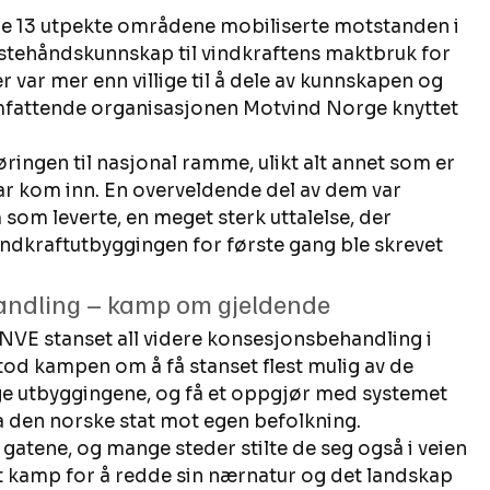
. De 13 utpekte områdene mobiliserte motstanden i 
tehåndskunnskap til vindkraftens maktbruk for 
er var mer enn villige til å dele av kunnskapen og 
mfattende organisasjonen Motvind Norge knyttet 
ringen til nasjonal ramme, ulikt alt annet som er 
var kom inn. En overveldende del av dem var 
som leverte, en meget sterk uttalelse, der 
ndkraftutbyggingen for første gang ble skrevet 
andling – kamp om gjeldende 
VE stanset all videre konsesjonsbehandling i 
stod kampen om å få stanset flest mulig av de 
ge utbyggingene, og få et oppgjør med systemet 
ra den norske stat mot egen befolkning. 
il gatene, og mange steder stilte de seg også i veien 
t kamp for å redde sin nærnatur og det landskap 