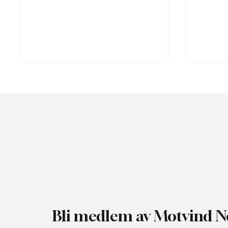
NHO bruker misvisende
Gratis 
undersøkelse til å presse fram
utredni
mer vindkraft
Bli medlem av Motvind N