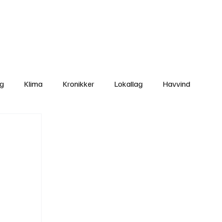
Nettbutikken
Bli Medlem
ng
Klima
Kronikker
Lokallag
Havvind
amisk rett
Svekking av lokaldemokratiet
Nyheter
Lovbrudd
Ungdom
Folkemøter