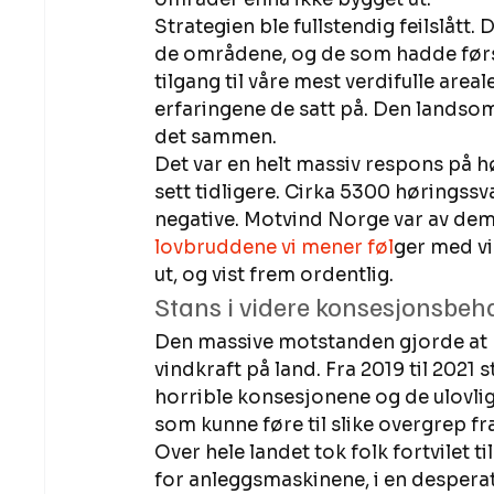
Strategien ble fullstendig feilslått
de områdene, og de som hadde førs
tilgang til våre mest verdifulle areal
erfaringene de satt på. Den landso
det sammen.  
Det var en helt massiv respons på hø
sett tidligere. Cirka 5300 høringss
negative. Motvind Norge var av dem 
lovbruddene vi mener føl
ger med vi
ut, og vist frem ordentlig. 
Stans i videre konsesjonsbeh
Den massive motstanden gjorde at N
vindkraft på land. Fra 2019 til 2021 
horrible konsesjonene og de ulovli
som kunne føre til slike overgrep f
Over hele landet tok folk fortvilet t
for anleggsmaskinene, i en despera