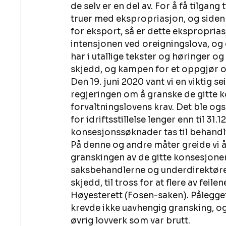
de selv er en del av. For å få tilgang
truer med ekspropriasjon, og siden 
for eksport, så er dette ekspropriasj
intensjonen ved oreigningslova, og
har i utallige tekster og høringer o
skjedd, og kampen for et oppgjør og 
Den 19. juni 2020 vant vi en viktig s
regjeringen om å granske de gitte k
forvaltningslovens krav. Det ble også
for idriftsstillelse lenger enn til 31.1
konsesjonssøknader tas til behandli
På denne og andre måter greide vi å
granskingen av de gitte konsesjoner 
saksbehandlerne og underdirektørene
skjedd, til tross for at flere av fei
Høyesterett (Fosen-saken). Pålegget f
krevde ikke uavhengig gransking, og 
øvrig lovverk som var brutt. 