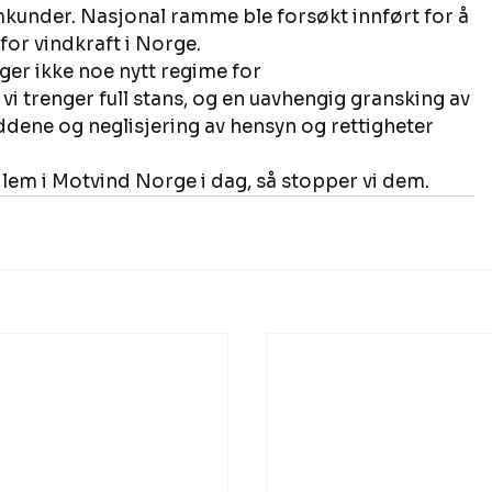
rømkunder. Nasjonal ramme ble forsøkt innført for å 
or vindkraft i Norge. 
ger ikke noe nytt regime for 
i trenger full stans, og en uavhengig gransking av 
dene og neglisjering av hensyn og rettigheter 
edlem i Motvind Norge i dag, så stopper vi dem. 