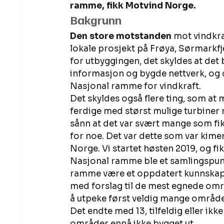
ramme, fikk Motvind Norge. 
Bakgrunn 
Den store motstanden
 mot vindkra
lokale prosjekt på Frøya, Sørmarkfj
for utbyggingen, det skyldes at det
informasjon og bygde nettverk, og d
Nasjonal ramme for vindkraft. 
Det skyldes også flere ting, som at 
ferdige med størst mulige turbiner n
sånn at det var svært mange som fik
for noe. Det var dette som var kime
Norge. Vi startet høsten 2019, og f
Nasjonal ramme ble et samlingspunkt 
ramme være et oppdatert kunnskapsg
med forslag til de mest egnede områ
å utpeke først veldig mange områder
Det endte med 13, tilfeldig eller ikk
områder ennå ikke bygget ut. 