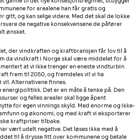
det gamle til det nye konsesjonsregimet, utbygger 
 kommunene for arealene han får gratis og 
 gitt, og kan selge videre. Med det skal de lokke 
 forsvare de negative konsekvensene de påfører 
lt ønsket. 
t, der vindkraften og kraftbransjen får lov til å 
 da vindkraft i Norge skal være middelet for å 
mentert at vi ikke trenger en eneste vindturbin 
ft frem til 2050, og fremdeles vil vi ha 
 vil. Alternativene finnes. 
nergipolitikk. Det er en måte å tenke på. Den 
surser og felles arealer skal ligge åpent 
tnytte for egen vinnings skyld. Med enorme og ikke-
samfunn og økonomi, og med kraft vi eksporterer 
ke kraftpriser tilbake. 
ar vært udelt negative. Det løses ikke med å 
ddet til å drysse litt over kommunene og betale 