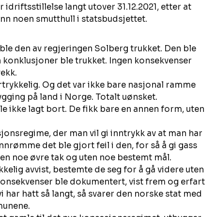
 idriftsstillelse langt utover 31.12.2021, etter at 
n noen smutthull i statsbudsjettet.  
ble den av regjeringen Solberg trukket. Den ble 
gen konklusjoner ble trukket. Ingen konsekvenser 
ekk. 
ertrykkelig. Og det var ikke bare nasjonal ramme 
ygging på land i Norge. Totalt uønsket. 
 ikke lagt bort. De fikk bare en annen form, uten 
sjonsregime, der man vil gi inntrykk av at man har 
nrømme det ble gjort feil i den, for så å gi gass 
en noe øvre tak og uten noe bestemt mål. 
elig avvist, bestemte de seg for å gå videre uten 
nsekvenser ble dokumentert, vist frem og erfart 
i har hatt så langt, så svarer den norske stat med 
munene.  