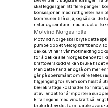
Det er den viktigste endringen fra 
skal legge igjen litt flere penger i
konsesjonen med rettigheter han blir
kommuner til å si ja, og så skal de
natur og samfunn med at det er loka
Motvind Norges rolle 
Motvind Norge skal bryte dette spille
pumpe opp et veldig kraftbehov, som
dekke. Vi har i vår motmelding doku
for å dekke alle Norges behov for kra
kraftoverskudd vi kan bruke til det vi
Men dette handler også om mer enn e
går på spørsmålet om våre felles res
tilgjengelig for hvem som helst å u
bærekraftige kostnader for natur, 
ut av landet for å importere europeis
Erfaringene med vindkraft så langt h
bruke litt av det formidable oversku