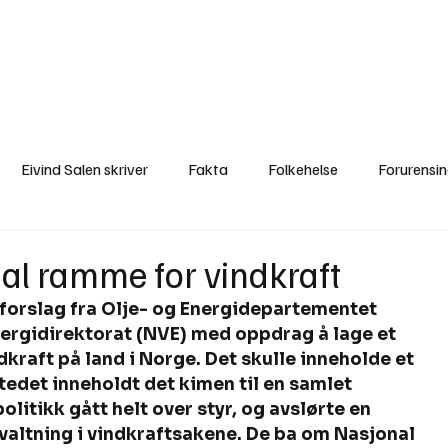
a
Ytringer
Arrangementer
Video
Om oss
Arkiv
Min Side
Eivind Salen skriver
Fakta
Folkehelse
Forurensi
Natur
Naturverdier
Naturforvaltning
Samisk
S
al ramme for vindkraft
 forslag fra Olje- og Energidepartementet 
Utvalgte artikler
Gaute forklarer
Fakta om vindkraft
ergidirektorat (NVE) med oppdrag å lage et 
dkraft på land i Norge. Det skulle inneholde et 
edet inneholdt det kimen til en samlet 
itikk gått helt over styr, og avslørte en 
altning i vindkraftsakene. De ba om Nasjonal 