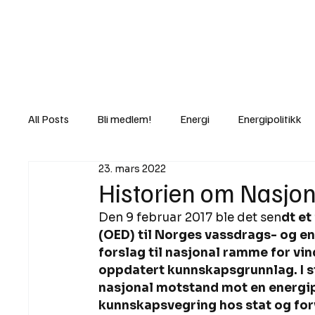
Nyheter
Fakt
Gi bidrag/gave
All Posts
Bli medlem!
Energi
Energipolitikk
23. mars 2022
Lov og rett
Lovbrudd
Motvind Norge
Historien om Nasjon
Den 9 februar 2017 ble det sen
dt et
Rettslige skritt
i Klartekst
Ukens innlegg
(OED) til Norges vassdrags- og en
forslag til nasjonal ramme for vin
oppdatert kunnskapsgrunnlag. I st
nasjonal motstand mot en energipol
kunnskapsvegring hos stat og forv