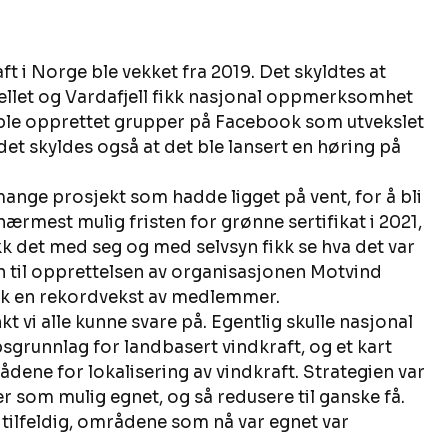
ft i Norge ble vekket fra 2019. Det skyldtes at 
ellet og Vardafjell fikk nasjonal oppmerksomhet 
 ble opprettet grupper på Facebook som utvekslet 
et skyldes også at det ble lansert en høring på 
mange prosjekt som hadde ligget på vent, for å bli 
ærmest mulig fristen for grønne sertifikat i 2021, 
k det med seg og med selvsyn fikk se hva det var 
n til opprettelsen av organisasjonen Motvind 
ikk en rekordvekst av medlemmer. 
vi alle kunne svare på. Egentlig skulle nasjonal 
runnlag for landbasert vindkraft, og et kart 
dene for lokalisering av vindkraft. Strategien var 
 som mulig egnet, og så redusere til ganske få. 
e tilfeldig, områdene som nå var egnet var 