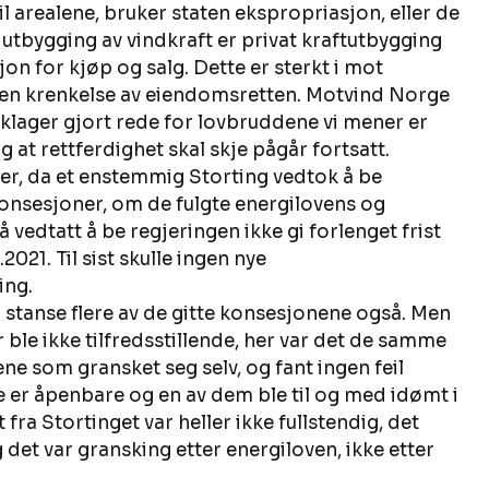
 til arealene, bruker staten ekspropriasjon, eller de 
utbygging av vindkraft er privat kraftutbygging 
on for kjøp og salg. Dette er sterkt i mot 
 en krenkelse av eiendomsretten. Motvind Norge 
g klager gjort rede for lovbruddene vi mener er 
at rettferdighet skal skje pågår fortsatt. 
eier, da et enstemmig Storting vedtok å be 
onsesjoner, om de fulgte energilovens og 
 vedtatt å be regjeringen ikke gi forlenget frist 
2.2021. Til sist skulle ingen nye 
ng. 
 stanse flere av de gitte konsesjonene også. Men 
ble ikke tilfredsstillende, her var det de samme 
 som gransket seg selv, og fant ingen feil 
lene er åpenbare og en av dem ble til og med idømt i 
ra Stortinget var heller ikke fullstendig, det 
det var gransking etter energiloven, ikke etter 