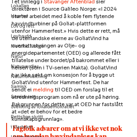
I et innlegg i 
Stavanger Aftenblad
 sier 
Lokallag
direktøren i Source Galileo Norge: «I 2024 
Havvind
starter arbeidet med å koble fem flytende 
havvindturbiner på Goliat-plattformen 
Lov og rett
utenfor Hammerfest.» Hvis dette er rett, må 
Lovbrudd
de utenlandske eierne av GoliatVind ha 
overtatt styringen av Olje- og 
Motvind Norge
energidepartementet (OED) og allerede fått 
Natur
tillatelse under bordet/på bakrommet eller i 
Naturverdier
heisen (som i TV-serien Makta). GoliatVind 
har ikke søkt om konsesjon for å bygge ut 
Naturforvaltning
GoliatVind utenfor Hammerfest. De har 
Samisk
sendt ei 
melding
 til OED om forslag til et 
Samisk rett
utredningsprogram som nå er ute på høring. 
Bakgrunnen for dette var at OED har fastslått 
Svekking av lokaldemokratiet
at «det er behov for et bedre 
Rettslige skritt
kunnskapsgrunnlag».
i Klartekst
Fagfolk advarer om at vi ikke vet nok 
om hvordan havvindanlegg kan 