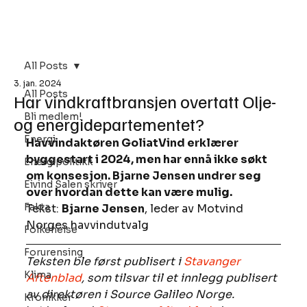
Bli Medlem
All Posts
3. jan. 2024
All Posts
Har vindkraftbransjen overtatt Olje-
Bli medlem!
og energidepartementet?
Energi
Havvindaktøren GoliatVind erklærer 
byggestart i 2024, men har ennå ikke søkt 
Energipolitikk
om konsesjon. Bjarne Jensen undrer seg 
Eivind Salen skriver
over hvordan dette kan være mulig. 
Fakta
Tekst: 
Bjarne Jensen
, leder av Motvind 
Norges havvindutvalg
Folkehelse
Forurensing
Teksten ble først publisert i 
Stavanger 
Klima
Aftenblad
, som tilsvar til et innlegg publisert 
av direktøren i Source Galileo Norge. 
Kronikker