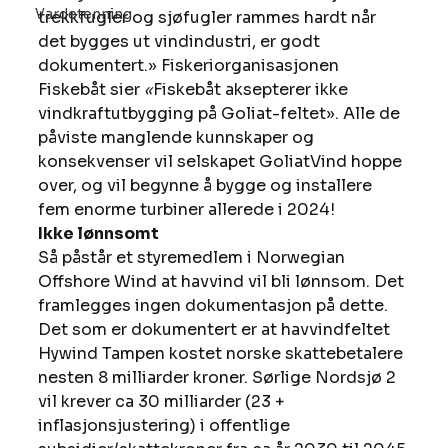
Vardetenning
trekkfugler og sjøfugler rammes hardt når 
det bygges ut vindindustri, er godt 
dokumentert.» Fiskeriorganisasjonen 
Fiskebåt sier
 «
Fiskebåt aksepterer ikke 
vindkraftutbygging på Goliat-feltet». Alle de 
påviste manglende kunnskaper og 
konsekvenser vil selskapet GoliatVind hoppe 
over, og vil begynne å bygge og installere 
fem enorme turbiner allerede i 2024!
Ikke lønnsomt
Så påstår et styremedlem i Norwegian 
Offshore Wind at havvind vil bli lønnsom. Det 
framlegges ingen dokumentasjon på dette. 
Det som er dokumentert er at havvindfeltet 
Hywind Tampen kostet norske skattebetalere 
nesten 8 milliarder kroner. Sørlige Nordsjø 2 
vil krever ca 30 milliarder (23 + 
inflasjonsjustering) i offentlige 