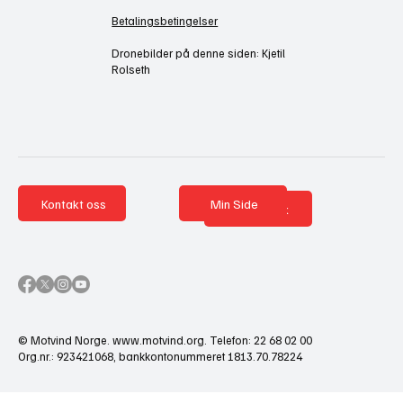
Betalingsbetingelser
Dronebilder på denne siden: Kjetil
Rolseth
Kontakt oss
Min Side
Nettbutikk
© Motvind Norge.
www.motvind.org
. Telefon: 22 68 02 00
Org.nr.: 923421068, bankkontonummeret 1813.70.78224