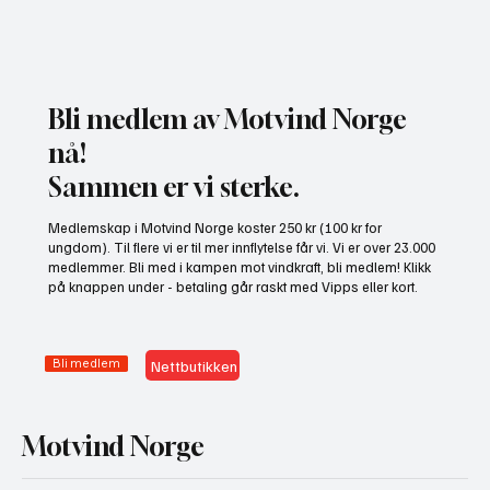
Bli medlem av Motvind Norge
nå!
Sammen er vi sterke.
Gratis heldagskurs om utredningskrav og
Medlemskap i Motvind Norge koster 250 kr (100 kr for
naturhensyn
ungdom). Til flere vi er til mer innflytelse får vi. Vi er over 23.000
medlemmer. Bli med i kampen mot vindkraft, bli medlem! Klikk
på knappen under - betaling går raskt med Vipps eller kort.
Bli medlem
Nettbutikken
Motvind Norge