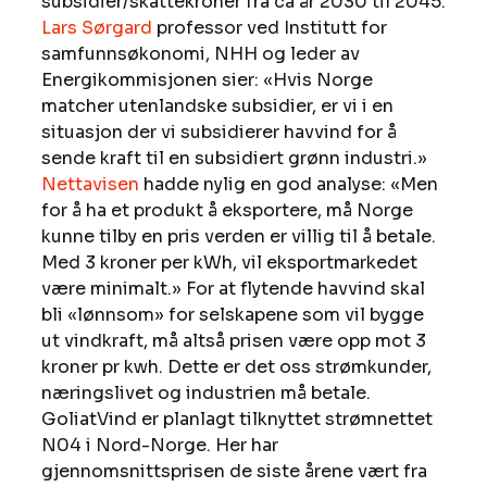
subsidier/skattekroner fra ca år 2030 til 2045.
Lars Sørgard
 professor ved Institutt for 
samfunnsøkonomi, NHH og leder av 
Energikommisjonen sier: «Hvis Norge 
matcher utenlandske subsidier, er vi i en 
situasjon der vi subsidierer havvind for å 
sende kraft til en subsidiert grønn industri.» 
Nettavisen
 hadde nylig en god analyse: «Men 
for å ha et produkt å eksportere, må Norge 
kunne tilby en pris verden er villig til å betale. 
Med 3 kroner per kWh, vil eksportmarkedet 
være minimalt.» For at flytende havvind skal 
bli «lønnsom» for selskapene som vil bygge 
ut vindkraft, må altså prisen være opp mot 3 
kroner pr kwh. Dette er det oss strømkunder, 
næringslivet og industrien må betale. 
GoliatVind er planlagt tilknyttet strømnettet 
N04 i Nord-Norge. Her har 
gjennomsnittsprisen de siste årene vært fra 