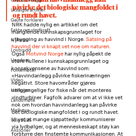
Ukens innlegg
påvirke det biologiske mangfoldet i 
Utvalgte artikler
og rundt havet.
Gaute forklarer
NRK hadde nylig en artikkel om det 
Fakta om vindkraft
manglende kunnskapsgrunnlaget for 
utbygging av havvind i Norge. 
Satsing på 
Nyheter
havvind der vi knapt vet noe om naturen. 
Lovbrudd
Også 
Motvind Norge
 har nylig påpekt de 
Ungdom
store hullene i kunnskapsgrunnlaget og 
konsekvensene av havvind som: 
Folkemøter
«Havvindanlegg påvirke fiskerinæringen 
Video
negativt. Store havområder gjøres 
utilgjengelige for fiske når det monteres 
Høringer
vindturbiner. Fagfolk advarer om at vi ikke vet 
Landsmøte
nok om hvordan havvindanlegg kan påvirke 
Melkøya
det biologiske mangfoldet i og rundt havet. 
Vi vet at mange sjøpattedyr kommuniserer 
Valg 2025
via lydbølger, og at menneskeskapt støy kan 
Aksjoner
forstyrre den finstemte kommunikasjonen. At 