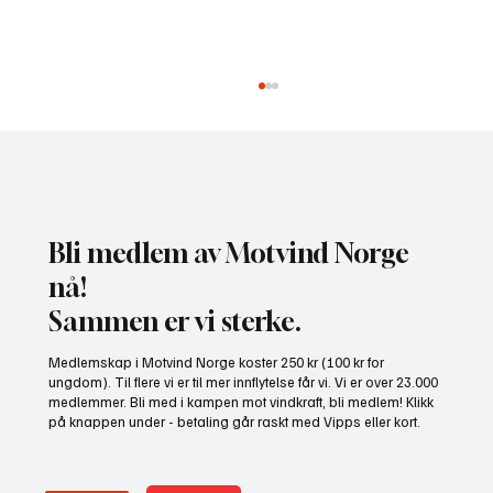
Bli medlem av Motvind Norge
nå!
Sammen er vi sterke.
NHO bruker misvisende undersøkelse til å
Medlemskap i Motvind Norge koster 250 kr (100 kr for
presse fram mer vindkraft
ungdom). Til flere vi er til mer innflytelse får vi. Vi er over 23.000
medlemmer. Bli med i kampen mot vindkraft, bli medlem! Klikk
på knappen under - betaling går raskt med Vipps eller kort.