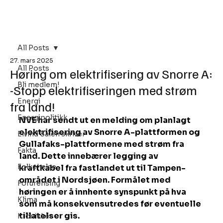
Bli Medlem
All Posts
27. mars 2025
All Posts
Høring om elektrifisering av Snorre A:
Bli medlem!
-Stopp elektrifiseringen med strøm
Energi
fra land!
Energipolitikk
NVE har sendt ut en melding om planlagt 
elektrifisering av Snorre A-plattformen og 
Eivind Salen skriver
Gullafaks-plattformene med strøm fra 
Fakta
land. Dette innebærer legging av 
Folkehelse
kraftkabel fra fastlandet ut til Tampen-
området i Nordsjøen. Formålet med 
Forurensing
høringen er å innhente synspunkt på hva 
Klima
som må konsekvensutredes før eventuelle 
tillatelser gis.
Kronikker