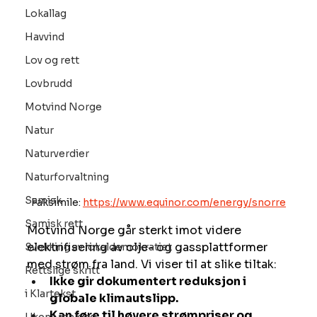
Lokallag
Havvind
Lov og rett
Lovbrudd
Motvind Norge
Natur
Naturverdier
Naturforvaltning
Samisk
Faksimile: 
https://www.equinor.com/energy/snorre
Samisk rett
Motvind Norge går sterkt imot videre 
elektrifisering av olje- og gassplattformer 
Svekking av lokaldemokratiet
med strøm fra land. Vi viser til at slike tiltak:
Rettslige skritt
Ikke gir dokumentert reduksjon i 
i Klartekst
globale klimautslipp.
Kan føre til høyere strømpriser og 