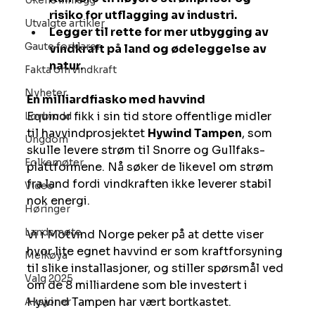
Ukens innlegg
risiko for utflagging av industri.
Utvalgte artikler
Legger til rette for mer utbygging av 
Gaute forklarer
vindkraft på land og ødeleggelse av 
natur.
Fakta om vindkraft
Nyheter
En milliardfiasko med havvind
Equinor fikk i sin tid store offentlige midler 
Lovbrudd
til havvindprosjektet 
Hywind Tampen
, som 
Ungdom
skulle levere strøm til Snorre og Gullfaks-
Folkemøter
plattformene. Nå søker de likevel om strøm 
fra land fordi vindkraften ikke leverer stabil 
Video
nok energi.
Høringer
Landsmøte
Vi i Motvind Norge peker på at dette viser 
hvor lite egnet havvind er som kraftforsyning 
Melkøya
til slike installasjoner, og stiller spørsmål ved 
Valg 2025
om de 8 milliardene som ble investert i 
Hywind Tampen har vært bortkastet.
Aksjoner