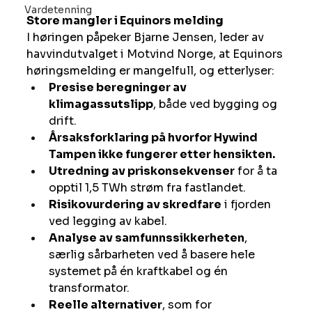
Vardetenning
Store mangler i Equinors melding
I høringen påpeker Bjarne Jensen, leder av 
havvindutvalget i Motvind Norge, at Equinors 
høringsmelding er mangelfull, og etterlyser:
Presise beregninger av 
klimagassutslipp
, både ved bygging og 
drift.
Årsaksforklaring på hvorfor Hywind 
Tampen ikke fungerer etter hensikten.
Utredning av priskonsekvenser
 for å ta 
opptil 1,5 TWh strøm fra fastlandet.
Risikovurdering av skredfare
 i fjorden 
ved legging av kabel.
Analyse av samfunnssikkerheten
, 
særlig sårbarheten ved å basere hele 
systemet på én kraftkabel og én 
transformator.
Reelle alternativer
, som for 