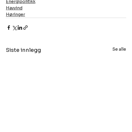
Energipolitikk
Havvind
Høringer
Se alle
Siste innlegg