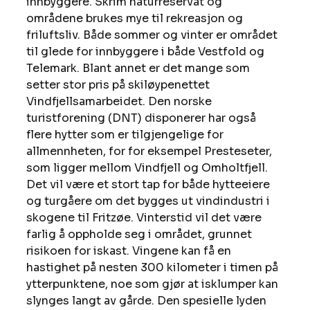
innbyggere. Skrim naturreservat og 
områdene brukes mye til rekreasjon og 
friluftsliv. Både sommer og vinter er området 
til glede for innbyggere i både Vestfold og 
Telemark. Blant annet er det mange som 
setter stor pris på skiløypenettet 
Vindfjellsamarbeidet. Den norske 
turistforening (DNT) disponerer har også 
flere hytter som er tilgjengelige for 
allmennheten, for for eksempel Presteseter, 
som ligger mellom Vindfjell og Omholtfjell.
Det vil være et stort tap for både hytteeiere 
og turgåere om det bygges ut vindindustri i 
skogene til Fritzøe. Vinterstid vil det være 
farlig å oppholde seg i området, grunnet 
risikoen for iskast. Vingene kan få en 
hastighet på nesten 300 kilometer i timen på 
ytterpunktene, noe som gjør at isklumper kan 
slynges langt av gårde. Den spesielle lyden 