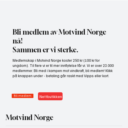
Bli medlem av Motvind Norge
nå!
Sammen er vi sterke.
NHO bruker misvisende undersøkelse til å
Medlemskap i Motvind Norge koster 250 kr (100 kr for
presse fram mer vindkraft
ungdom). Til flere vi er til mer innflytelse får vi. Vi er over 23.000
medlemmer. Bli med i kampen mot vindkraft, bli medlem! Klikk
på knappen under - betaling går raskt med Vipps eller kort.
Bli medlem
Nettbutikken
Motvind Norge