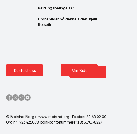
Betalingsbetingelser
Dronebilder på denne siden: Kjetil
Rolseth
Kontakt oss
Min Side
Nettbutikk
© Motvind Norge.
www.motvind.org
. Telefon: 22 68 02 00
Org.nr.: 923421068, bankkontonummeret 1813.70.78224