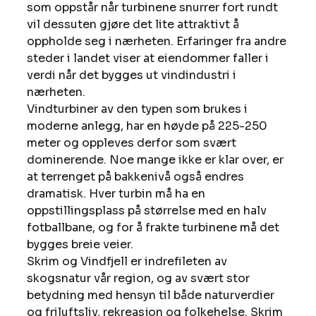
som oppstår når turbinene snurrer fort rundt 
vil dessuten gjøre det lite attraktivt å 
oppholde seg i nærheten. Erfaringer fra andre 
steder i landet viser at eiendommer faller i 
verdi når det bygges ut vindindustri i 
nærheten.
Vindturbiner av den typen som brukes i 
moderne anlegg, har en høyde på 225-250 
meter og oppleves derfor som svært 
dominerende. Noe mange ikke er klar over, er 
at terrenget på bakkenivå også endres 
dramatisk. Hver turbin må ha en 
oppstillingsplass på størrelse med en halv 
fotballbane, og for å frakte turbinene må det 
bygges breie veier.
Skrim og Vindfjell er indrefileten av 
skogsnatur vår region, og av svært stor 
betydning med hensyn til både naturverdier 
og friluftsliv, rekreasjon og folkehelse. Skrim 