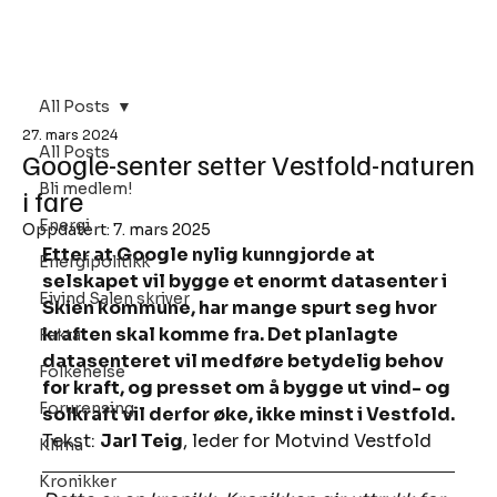
Bli Medlem
All Posts
27. mars 2024
All Posts
Google-senter setter Vestfold-naturen
Bli medlem!
i fare
Energi
Oppdatert:
7. mars 2025
Etter at Google nylig kunngjorde at 
Energipolitikk
selskapet vil bygge et enormt datasenter i 
Eivind Salen skriver
Skien kommune, har mange spurt seg hvor 
kraften skal komme fra. Det planlagte 
Fakta
datasenteret vil medføre betydelig behov 
Folkehelse
for kraft, og presset om å bygge ut vind- og 
Forurensing
solkraft vil derfor øke, ikke minst i Vestfold.
Tekst: 
Jarl Teig
, leder for Motvind Vestfold
Klima
Kronikker