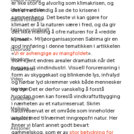
Ukens innlegg
er like stor og alvorlig som klimakrisen, og 
Utvalgte artikler
det er nødvendig å se de to krisene i 
sammenheng. Det beste vi kan gjøre for 
Gaute forklarer
klimaet er å la naturen være i fred, og da gir 
Fakta om vindkraft
det ikke mening å ofre naturen for å «redde 
klimaet». Miljøorganisasjonen Sabima gir en 
Nyheter
god innføring i denne tematikken i artikkelen 
Lovbrudd
«
Vi er avhengige av mangfoldet
».
Ungdom
Som kjent endres arealer dramatisk når det 
bygges ut vindindustri. Visuell forurensning i 
Folkemøter
form av skyggekast og blinkende lys, infralyd 
Video
og hørbar lyd skremmer vekk både mennesker 
Høringer
og dyr. Det er derfor vanskelig å forstå 
hvordan noen kan foreslå vindkraftutbygging 
Landsmøte
i nærheten av et naturreservat. Skrim 
Melkøya
naturreservat er et område som inneholder 
arealer med tilnærmet inngrepsfri natur. Her 
Valg 2025
finner vi blant annet godt bevart 
Aksjoner
gammelskog, som er av 
stor betydning for 