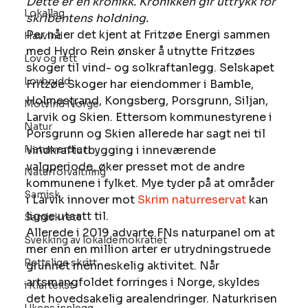
Dette er en kronikk. Kronikken gir uttrykk for 
Lokallag
skribentens holdning. 
Per nå er det kjent at Fritzøe Energi sammen 
Havvind
med Hydro Rein ønsker å utnytte Fritzøes 
Lov og rett
skoger til vind- og solkraftanlegg. Selskapet 
Lovbrudd
Fritzøe Skoger har eiendommer i Bamble, 
Holmestrand, Kongsberg, Porsgrunn, Siljan, 
Motvind Norge
Larvik og Skien. Ettersom kommunestyrene i 
Natur
Porsgrunn og Skien allerede har sagt nei til 
Naturverdier
vindkraftutbygging i inneværende 
valgperiode, øker presset mot de andre 
Naturforvaltning
kommunene i fylket. Mye tyder på at områder 
Samisk
i Larvik innover mot 
Skrim naturreservat
 kan 
ligge utsatt til.
Samisk rett
Allerede i 2019 advarte FNs naturpanel om at 
Svekking av lokaldemokratiet
mer enn en million arter er utrydningstruede 
Rettslige skritt
grunnet menneskelig aktivitet. Når 
artsmangfoldet forringes i Norge, skyldes 
i Klartekst
det hovedsakelig arealendringer. Naturkrisen 