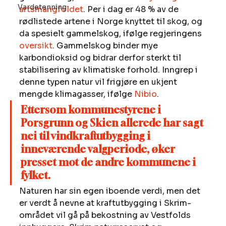
Vardetenning
artsmangfoldet
. Per i dag er 48 % av de 
rødlistede artene i Norge knyttet til skog, og 
da spesielt gammelskog, ifølge regjeringens 
oversikt
. Gammelskog binder mye 
karbondioksid og bidrar derfor sterkt til 
stabilisering av klimatiske forhold. Inngrep i 
denne typen natur vil frigjøre en ukjent 
mengde klimagasser, ifølge 
Nibio
.
Ettersom kommunestyrene i 
Porsgrunn og Skien allerede har sagt 
nei til vindkraftutbygging i 
inneværende valgperiode, øker 
presset mot de andre kommunene i 
fylket. 
Naturen har sin egen iboende verdi, men det 
er verdt å nevne at kraftutbygging i Skrim-
området vil gå på bekostning av Vestfolds 