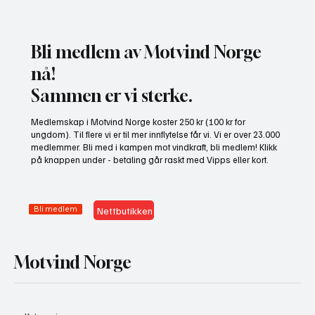
Bli medlem av Motvind Norge
nå!
Sammen er vi sterke.
Gratis heldagskurs om utredningskrav og
Medlemskap i Motvind Norge koster 250 kr (100 kr for
naturhensyn
ungdom). Til flere vi er til mer innflytelse får vi. Vi er over 23.000
medlemmer. Bli med i kampen mot vindkraft, bli medlem! Klikk
på knappen under - betaling går raskt med Vipps eller kort.
Bli medlem
Nettbutikken
Motvind Norge