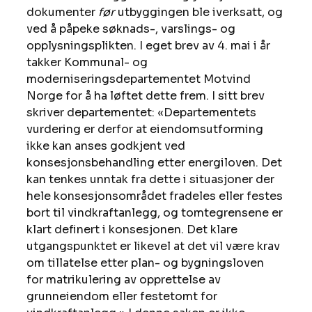
dokumenter 
før
 utbyggingen ble iverksatt, og 
ved å påpeke søknads-, varslings- og 
opplysningsplikten. I eget brev av 4. mai i år 
takker Kommunal- og 
moderniseringsdepartementet Motvind 
Norge for å ha løftet dette frem. I sitt brev 
skriver departementet: «Departementets 
vurdering er derfor at eiendomsutforming 
ikke kan anses godkjent ved 
konsesjonsbehandling etter energiloven. Det 
kan tenkes unntak fra dette i situasjoner der 
hele konsesjonsområdet fradeles eller festes 
bort til vindkraftanlegg, og tomtegrensene er 
klart definert i konsesjonen. Det klare 
utgangspunktet er likevel at det vil være krav 
om tillatelse etter plan- og bygningsloven 
for matrikulering av opprettelse av 
grunneiendom eller festetomt for 