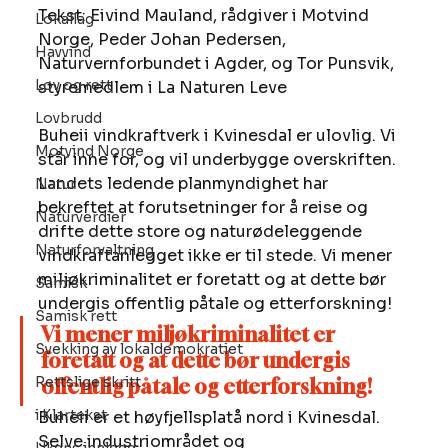
Tekst: Eivind Mauland, rådgiver i Motvind 
Lokallag
Norge, Peder Johan Pedersen, 
Havvind
Naturvernforbundet i Agder, og Tor Punsvik, 
Lov og rett
styremedlem i La Naturen Leve 
Lovbrudd
Buheii vindkraftverk i Kvinesdal er ulovlig. Vi 
Motvind Norge
står inne for, og vil underbygge overskriften. 
Landets ledende planmyndighet har 
Natur
bekreftet at forutsetninger for å reise og 
Naturverdier
drifte dette store og naturødeleggende 
Naturforvaltning
vindkraftanlegget ikke er til stede. Vi mener 
miljøkriminalitet er foretatt og at dette bør 
Samisk
undergis offentlig påtale og etterforskning! 
Samisk rett
Vi mener miljøkriminalitet er 
Svekking av lokaldemokratiet
foretatt og at dette bør undergis 
Rettslige skritt
offentlig påtale og etterforskning!
i Klartekst
Buheii er et høyfjellsplatå nord i Kvinesdal. 
Selve industriområdet og 