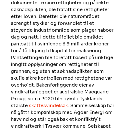
dokumenterte sine rettigheter og påpekte 
søknadsplikten, ble fratatt sine rettigheter 
etter loven. Deretter ble naturområdet 
sprengt i stykker og forvandlet til et 
støyende industriområde som plager naboer 
dag og natt. I dette tilfellet ble området 
pantsatt til svimlende 3,9 milliarder kroner 
for å få tilgang til kapital for realisering. 
Pantsettingen ble foretatt basert på uriktige 
inngitt opplysninger om rettigheter til 
grunnen, og uten at søknadsplikten som 
skulle sikre kontrollen med rettighetene var 
overholdt. Bakenforliggende eier av 
vindkraftanlegget er australske Macquarie 
Group, som i 2020 ble dømt i Tysklands 
største 
skattesvindelsak
. Samme selskap har 
nå gått i kompaniskap med Agder Energi om 
havvind og står også bak et konfliktfylt 
vindkraftverk i Tysvær kommune. Selskapet 