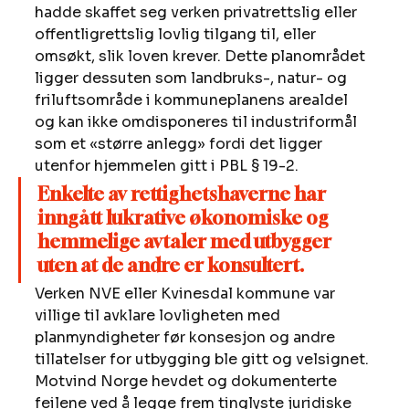
hadde skaffet seg verken privatrettslig eller 
offentligrettslig lovlig tilgang til, eller 
omsøkt, slik loven krever. Dette planområdet 
ligger dessuten som landbruks-, natur- og 
friluftsområde i kommuneplanens arealdel 
og kan ikke omdisponeres til industriformål 
som et «større anlegg» fordi det ligger 
utenfor hjemmelen gitt i PBL § 19-2. 
Enkelte av rettighetshaverne har 
inngått lukrative økonomiske og 
hemmelige avtaler med utbygger 
uten at de andre er konsultert.
Verken NVE eller Kvinesdal kommune var 
villige til avklare lovligheten med 
planmyndigheter før konsesjon og andre 
tillatelser for utbygging ble gitt og velsignet. 
Motvind Norge hevdet og dokumenterte 
feilene ved å legge frem tinglyste juridiske 