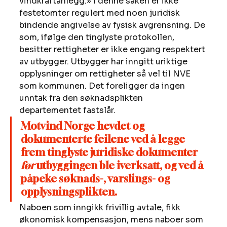
vindkraftanlegg.» I denne saken er ikke 
festetomter regulert med noen juridisk 
bindende angivelse av fysisk avgrensning. De 
som, ifølge den tinglyste protokollen, 
besitter rettigheter er ikke engang respektert 
av utbygger. Utbygger har inngitt uriktige 
opplysninger om rettigheter så vel til NVE 
som kommunen. Det foreligger da ingen 
unntak fra den søknadsplikten 
departementet fastslår. 
Motvind Norge hevdet og 
dokumenterte feilene ved å legge 
frem tinglyste juridiske dokumenter 
før
 utbyggingen ble iverksatt, og ved å 
påpeke søknads-, varslings- og 
opplysningsplikten.
Naboen som inngikk frivillig avtale, fikk 
økonomisk kompensasjon, mens naboer som 