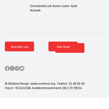
Dronebilder på denne siden: Kjetil
Rolseth
Kontakt oss
Min Side
Nettbutikk
© Motvind Norge.
www.motvind.org
. Telefon: 22 68 02 00
Org.nr.: 923421068, bankkontonummeret 1813.70.78224