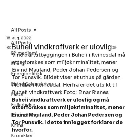
Bli Medlem
All Posts
18. aug. 2022
All Posts
«Buheii vindkraftverk er ulovlig»
Bli medlem!
Vindkraftutbyggingen i Buheii i Kvinesdal må 
etterforskes som miljøkriminalitet, mener 
Energi
Eivind Mauland, Peder Johan Pedersen og 
Energipolitikk
Tor Punsvik. Bildet viser et uthus på gården 
Eivind Salen skriver
Nordbø i Kvinesdal. Herfra er det utsikt til 
Buheii vindkraftverk Foto: Einar Risnes  
Fakta
Buheii vindkraftverk er ulovlig og må 
Folkehelse
etterforskes som miljøkriminalitet, mener 
Eivind Mauland, Peder Johan Pedersen og 
Forurensing
Tor Punsvik. I dette innlegget forklarer de 
Klima
hvorfor. 
Kronikker