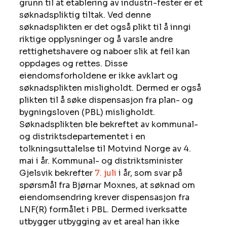
grunn til at etablering av industri-fester er et 
søknadspliktig tiltak. Ved denne 
søknadsplikten er det også plikt til å inngi 
riktige opplysninger og å varsle andre 
rettighetshavere og naboer slik at feil kan 
oppdages og rettes. Disse 
eiendomsforholdene er ikke avklart og 
søknadsplikten misligholdt. Dermed er også 
plikten til å søke dispensasjon fra plan- og 
bygningsloven (PBL) misligholdt. 
Søknadsplikten ble bekreftet av kommunal- 
og distriktsdepartementet i en 
tolkningsuttalelse til Motvind Norge av 4. 
mai i år. Kommunal- og distriktsminister 
Gjelsvik bekrefter 
7. juli
 i år, som svar på 
spørsmål fra Bjørnar Moxnes, at søknad om 
eiendomsendring krever dispensasjon fra 
LNF(R) formålet i PBL. Dermed iverksatte 
utbygger utbygging av et areal han ikke 