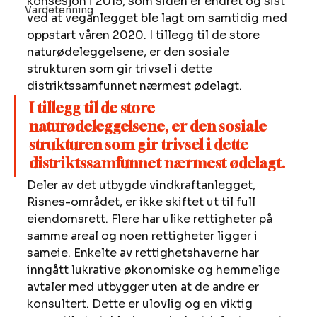
konsesjon i 2015, som siden er endret og sist 
Vardetenning
ved at veganlegget ble lagt om samtidig med 
oppstart våren 2020. I tillegg til de store 
naturødeleggelsene, er den sosiale 
strukturen som gir trivsel i dette 
distriktssamfunnet nærmest ødelagt. 
I tillegg til de store 
naturødeleggelsene, er den sosiale 
strukturen som gir trivsel i dette 
distriktssamfunnet nærmest ødelagt.
Deler av det utbygde vindkraftanlegget, 
Risnes-området, er ikke skiftet ut til full 
eiendomsrett. Flere har ulike rettigheter på 
samme areal og noen rettigheter ligger i 
sameie. Enkelte av rettighetshaverne har 
inngått lukrative økonomiske og hemmelige 
avtaler med utbygger uten at de andre er 
konsultert. Dette er ulovlig og en viktig 