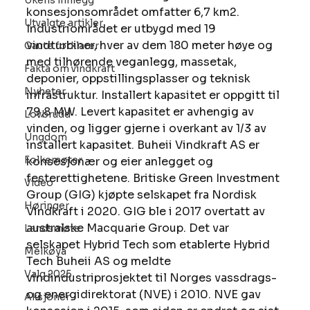
Ukens innlegg
konsesjonsområdet omfatter 6,7 km2. 
Utvalgte artikler
Industriområdet er utbygd med 19 
vindturbiner, hver av dem 180 meter høye og 
Gaute forklarer
med tilhørende veganlegg, massetak, 
Fakta om vindkraft
deponier, oppstillingsplasser og teknisk 
Nyheter
infrastruktur. Installert kapasitet er oppgitt til 
79,8 MW. Levert kapasitet er avhengig av 
Lovbrudd
vinden, og ligger gjerne i overkant av 1/3 av 
Ungdom
installert kapasitet. Buheii Vindkraft AS er 
Folkemøter
konsesjonær og eier anlegget og 
festerettighetene. Britiske Green Investment 
Video
Group (GIG) kjøpte selskapet fra Nordisk 
Høringer
Vindkraft i 2020. GIG ble i 2017 overtatt av 
australske Macquarie Group. Det var 
Landsmøte
selskapet Hybrid Tech som etablerte Hybrid 
Melkøya
Tech Buheii AS og meldte 
Valg 2025
vindindustriprosjektet til Norges vassdrags- 
og energidirektorat (NVE) i 2010. NVE gav 
Aksjoner