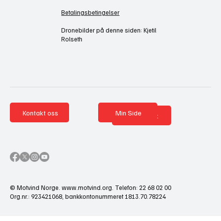
Betalingsbetingelser
Dronebilder på denne siden: Kjetil
Rolseth
Kontakt oss
Min Side
Nettbutikk
© Motvind Norge.
www.motvind.org
. Telefon: 22 68 02 00
Org.nr.: 923421068, bankkontonummeret 1813.70.78224