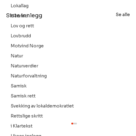
Lokallag
Se alle
Siste innlegg
Havvind
Lov og rett
Lovbrudd
Motvind Norge
Natur
Naturverdier
Naturforvaltning
Samisk
Samisk rett
Svekking av lokaldemokratiet
Rettslige skritt
i Klartekst