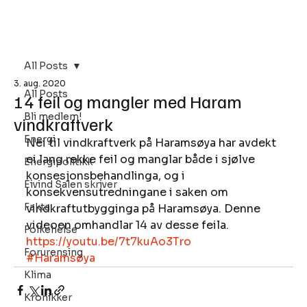
Bli Medlem
All Posts
3. aug. 2020
All Posts
14 feil og mangler med Haram
Bli medlem!
vindkraftverk
Energi
Nei til vindkraftverk på Haramsøya har avdekt 
ei lang rekke feil og manglar både i sjølve 
Energipolitikk
konsesjonsbehandlinga, og i 
Eivind Salen skriver
konsekvensutredningane i saken om 
Fakta
vindkraftutbygginga på Haramsøya. Denne 
videoen omhandlar 14 av desse feila. 
Folkehelse
https://youtu.be/7t7kuAo3Tro
Forurensing
#Haramsøya
Klima
Kronikker