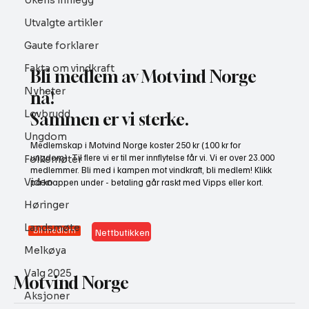
Ukens innlegg
Utvalgte artikler
Gaute forklarer
Fakta om vindkraft
Bli medlem av Motvind Norge
Nyheter
nå!
Lovbrudd
Sammen er vi sterke.
NHO bruker misvisende undersøkelse til å
Ungdom
Medlemskap i Motvind Norge koster 250 kr (100 kr for
presse fram mer vindkraft
ungdom). Til flere vi er til mer innflytelse får vi. Vi er over 23.000
Folkemøter
medlemmer. Bli med i kampen mot vindkraft, bli medlem! Klikk
Video
på knappen under - betaling går raskt med Vipps eller kort.
Høringer
Landsmøte
Bli medlem
Nettbutikken
Melkøya
Valg 2025
Motvind Norge
Aksjoner