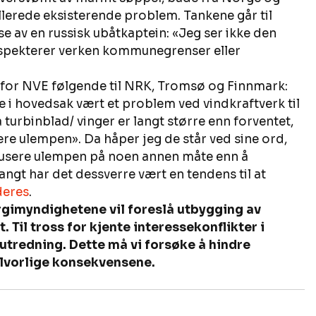
allerede eksisterende problem. Tankene går til 
e av en russisk ubåtkaptein: «Jeg ser ikke den 
espekterer verken kommunegrenser eller 
t for NVE følgende til NRK, Tromsø og Finnmark: 
je i hovedsak vært et problem ved vindkraftverk til 
ra turbinblad/ vinger er langt større enn forventet, 
ere ulempen». Da håper jeg de står ved sine ord, 
dusere ulempen på noen annen måte enn å 
ngt har det dessverre vært en tendens til at 
deres
.
ergimyndighetene vil foreslå utbygging av 
 Til tross for kjente interessekonflikter i 
utredning. Dette må vi forsøke å hindre 
lvorlige konsekvensene.