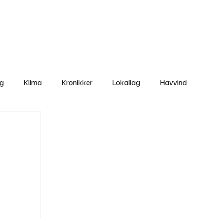
Nettbutikken
Bli Medlem
ng
Klima
Kronikker
Lokallag
Havvind
amisk rett
Svekking av lokaldemokratiet
Nyheter
Lovbrudd
Ungdom
Folkemøter