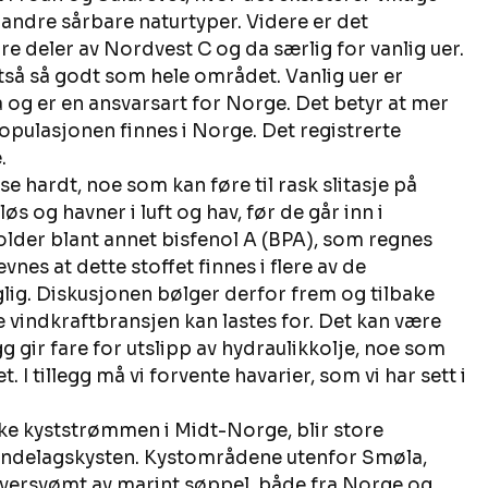
andre sårbare naturtyper. Videre er det 
re deler av Nordvest C og da særlig for vanlig uer. 
ltså så godt som hele området. Vanlig uer er 
 og er en ansvarsart for Norge. Det betyr at mer 
pulasjonen finnes i Norge. Det registrerte 
.
 hardt, noe som kan føre til rask slitasje på 
løs og havner i luft og hav, før de går inn i 
lder blant annet bisfenol A (BPA), som regnes 
nes at dette stoffet finnes i flere av de 
lig. Diskusjonen bølger derfor frem og tilbake 
 vindkraftbransjen kan lastes for. Det kan være 
gg gir fare for utslipp av hydraulikkolje, noe som 
. I tillegg må vi forvente havarier, som vi har sett i 
 kyststrømmen i Midt-Norge, blir store 
øndelagskysten. Kystområdene utenfor Smøla, 
 oversvømt av marint søppel, både fra Norge og 