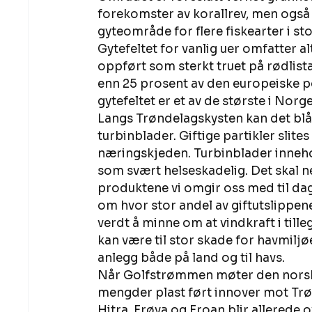
forekomster av korallrev, men også 
gyteområde for flere fiskearter i sto
Gytefeltet for vanlig uer omfatter a
oppført som sterkt truet på rødlista
enn 25 prosent av den europeiske po
gytefeltet er et av de største i Norge
Langs Trøndelagskysten kan det blåse
turbinblader. Giftige partikler slites 
næringskjeden. Turbinblader inneho
som svært helseskadelig. Det skal nev
produktene vi omgir oss med til dag
om hvor stor andel av giftutslippene
verdt å minne om at vindkraft i tille
kan være til stor skade for havmiljøet
anlegg både på land og til havs.
Når Golfstrømmen møter den norske
mengder plast ført innover mot Tr
Hitra, Frøya og Froan blir allerede