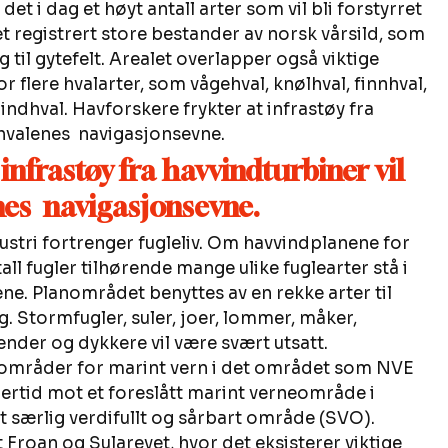
t i dag et høyt antall arter som vil bli forstyrret 
et registrert store bestander av norsk vårsild, som 
til gytefelt. Arealet overlapper også viktige 
flere hvalarter, som vågehval, knølhval, finnhval, 
ndhval. Havforskere frykter at infrastøy fra 
 hvalenes  navigasjonsevne.
infrastøy fra havvindturbiner vil 
es  navigasjonsevne.
stri fortrenger fugleliv. Om havvindplanene for 
all fugler tilhørende mange ulike fuglearter stå i 
ene. Planområdet benyttes av en rekke arter til 
. Stormfugler, suler, joer, lommer, måker, 
kender og dykkere vil være svært utsatt.
e områder for marint vern i det området som NVE 
lertid mot et foreslått marint verneområde i 
t særlig verdifullt og sårbart område (SVO). 
Froan og Sularevet, hvor det eksisterer viktige 