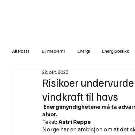
Nyheter
Fakt
Gi bidrag/gave
All Posts
Bli medlem!
Energi
Energipolitikk
22. okt. 2023
Lov og rett
Lovbrudd
Motvind Norge
Risikoer undervurde
vindkraft til havs
Rettslige skritt
i Klartekst
Ukens innlegg
 Energimyndighetene må ta advarsler fra naturvernere og fiskerinæringen på 
alvor. 
Tekst: 
Astri Reppe
Norge har en ambisjon om at det ska