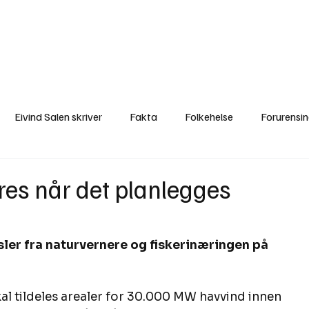
a
Ytringer
Arrangementer
Video
Om oss
Arkiv
Min Side
Eivind Salen skriver
Fakta
Folkehelse
Forurensi
Natur
Naturverdier
Naturforvaltning
Samisk
S
res når det planlegges
Utvalgte artikler
Gaute forklarer
Fakta om vindkraft
l tildeles arealer for 30.000 MW havvind innen 