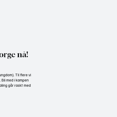
heldagskurs om
Motvind Norge til Jakt 
ngskrav og naturhensyn
Fiskedagene: Møt oss p
i Elverum
orge nå!
ngdom). Til flere vi
r. Bli med i kampen
aling går raskt med