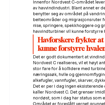
Innenfor Nordvest C-området lever de
av havvindindustri. Blant annet er d
benytter seg av området på vandring 
beiteområder og migrasjonsruter for 
nise, springere, spekkhoggere og gri
havvindturbiner vil kunne forstyrre
Havforskere frykter at 
kunne forstyrre hvalen
Det er godt dokumentert at vindindu
Nordvest C realiseres, vil et høyt ant
stor fare for å kollidere med turbin
næringssøk, hvile og gjennomflyging
alkefugler, vannfugler, skarver, dyk
Det er per i dag ingen eksisterend
kaller Nordvest C. Det grenser imid
nordøst, som i dag har status som e
Området er foreslått vernet grunnet 