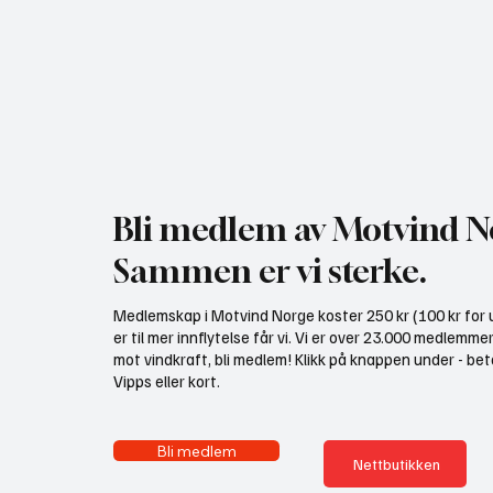
NHO bruker misvisende
Gratis 
undersøkelse til å presse fram
utredni
mer vindkraft
Bli medlem av Motvind N
Sammen er vi sterke.
Medlemskap i Motvind Norge koster 250 kr (100 kr for u
er til mer innflytelse får vi. Vi er over 23.000 medlemme
mot vindkraft, bli medlem! Klikk på knappen under - bet
Vipps eller kort.
Bli medlem
Nettbutikken