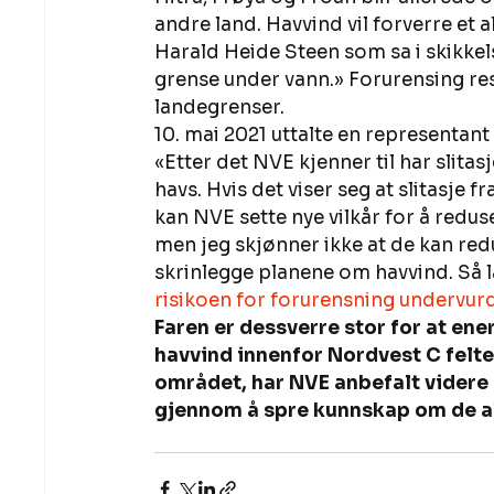
andre land. Havvind vil forverre et 
Harald Heide Steen som sa i skikkels
grense under vann.» Forurensing r
landegrenser.
10. mai 2021 uttalte en representan
«Etter det NVE kjenner til har slitas
havs. Hvis det viser seg at slitasje f
kan NVE sette nye vilkår for å redus
men jeg skjønner ikke at de kan re
skrinlegge planene om havvind. Så la
risikoen for forurensning undervur
Faren er dessverre stor for at en
havvind innenfor Nordvest C feltet.
området, har NVE anbefalt videre 
gjennom å spre kunnskap om de a