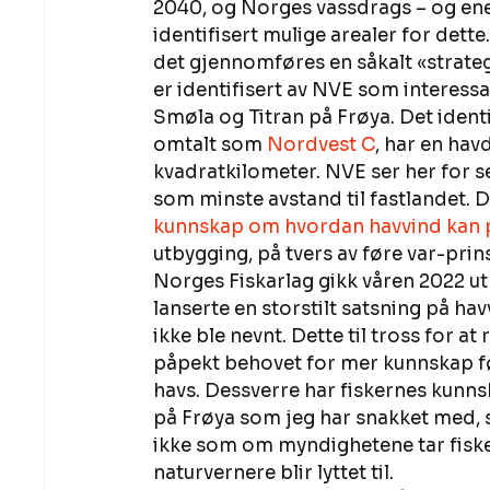
2040, og Norges vassdrags – og ene
identifisert mulige arealer for dett
det gjennomføres en såkalt «strat
er identifisert av NVE som interessa
Smøla og Titran på Frøya. Det iden
omtalt som 
Nordvest C
, har en ha
kvadratkilometer. NVE ser her for s
som minste avstand til fastlandet. 
kunnskap om hvordan havvind kan på
utbygging, på tvers av føre var-prin
Norges Fiskarlag gikk våren 2022 ut 
lanserte en storstilt satsning på ha
ikke ble nevnt. Dette til tross for a
påpekt behovet for mer kunnskap før
havs. Dessverre har fiskernes kunnska
på Frøya som jeg har snakket med, s
ikke som om myndighetene tar fiske
naturvernere blir lyttet til.