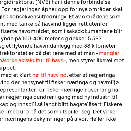
rgidirektorat (NVE) har i denne forbindelse 
e. Før regjeringen åpner opp for nye områder skal 
egisk konsekvensutredning». Et av områdene som 
nt med tanke på havvind ligger rett utenfor 
tifiserte havområdet, som i saksdokumentene blir 
vdybde på 160-400 meter og dekker 5 582 
eg et flytende havvindanlegg med 38 kilometer 
Direktoratet er på det rene med at man «
mangler 
virke akvakultur til havs
», men styrer likevel mot 
sippet.
med et klart 
nei til havvind
, etter at regjeringa 
vvind der hensynet til fiskerinæringa og havmiljø 
t representanter for fiskerinæringen over lang har 
 regjeringa dundrer i gang med ny industri til 
p og innspill så langt blitt bagatellisert. Fiskere 
er med uro på det som utspiller seg. Det virker 
rinæringens bekymringer på alvor. Heller ikke 