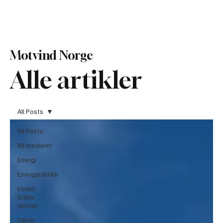
Bli Medlem
Motvind Norge
Alle artikler
All Posts
All Posts
Bli medlem!
Energi
Energipolitikk
Eivind
Salen
skriver
Fakta