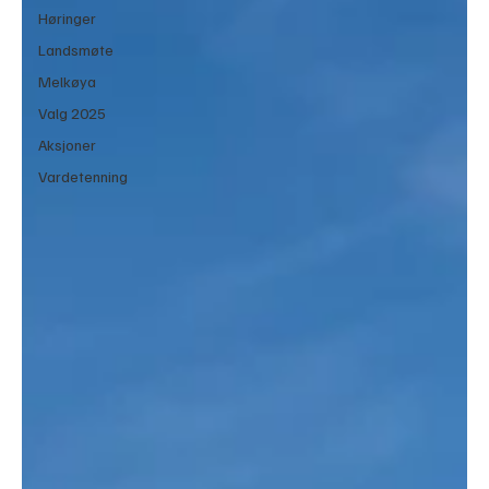
Høringer
Landsmøte
Melkøya
Valg 2025
Aksjoner
Vardetenning