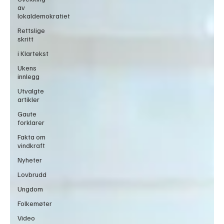
av
lokaldemokratiet
Rettslige
skritt
i Klartekst
Ukens
innlegg
Utvalgte
artikler
Gaute
forklarer
Fakta om
vindkraft
Nyheter
Lovbrudd
Ungdom
Folkemøter
Video