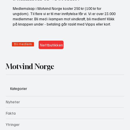
nå!
Sammen er vi sterke.
Medlemskap i Motvind Norge koster 250 kr (100 kr for
ungdom). Til flere vi er til mer innflytelse får vi. Vi er over 23.000
medlemmer. Bli med i kampen mot vindkraft, bli medlem! Klikk
på knappen under - betaling går raskt med Vipps eller kort.
Bli medlem
Nettbutikken
Motvind Norge
Kategorier
Nyheter
Fakta