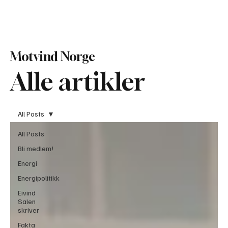
Bli Medlem
Motvind Norge
Alle artikler
All Posts
All Posts
Bli medlem!
Energi
Energipolitikk
Eivind
Salen
skriver
Fakta