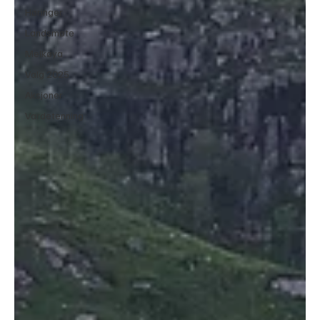
Høringer
Landsmøte
Melkøya
Valg 2025
Aksjoner
Vardetenning