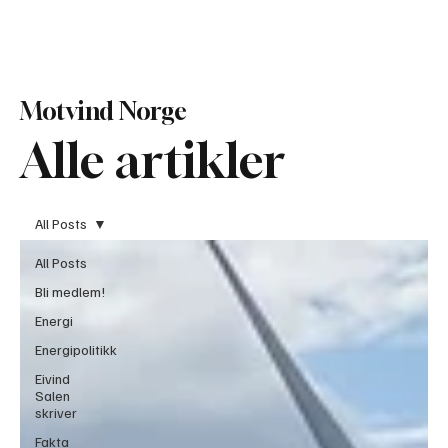
Bli Medlem
Motvind Norge
Alle artikler
All Posts
All Posts
Bli medlem!
Energi
Energipolitikk
Eivind
Salen
skriver
Fakta