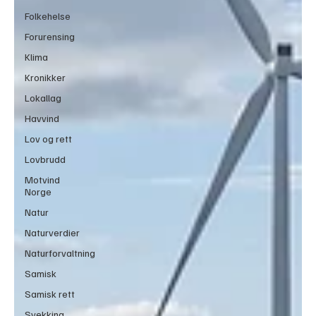
Folkehelse
Forurensing
Klima
Kronikker
Lokallag
Havvind
Lov og rett
Lovbrudd
Motvind
Norge
Natur
Naturverdier
Naturforvaltning
Samisk
Samisk rett
Svekking