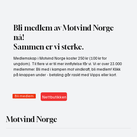
Bli medlem av Motvind Norge
nå!
Sammen er vi sterke.
Gratis heldagskurs om utredningskrav og
Medlemskap i Motvind Norge koster 250 kr (100 kr for
naturhensyn
ungdom). Til flere vi er til mer innflytelse får vi. Vi er over 23.000
medlemmer. Bli med i kampen mot vindkraft, bli medlem! Klikk
på knappen under - betaling går raskt med Vipps eller kort.
Bli medlem
Nettbutikken
Motvind Norge