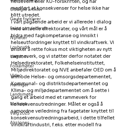
Ukens innlegg
helsevern eller KU-forskriften, og har 
medført at konsekvenser for helse ikke har 
Utvalgte artikler
blitt utredet.
Gaute forklarer
I vårt pågående arbeid er vi allerede i dialog 
Fakta om vindkraft
med aktuelle direktorater, og vårt mål er å 
bidra med fagkompetanse og innsikt i 
Nyheter
helseutfordringer knyttet til vindkraftverk. Vi 
Lovbrudd
ønsker å rette fokus mot viktigheten av nytt 
rammeverk, og vi støtter derfor notatet der 
Ungdom
Helsedirektoratet, Folkehelseinstituttet, 
Folkemøter
Miljødirektoratet og NVE anbefaler OED om å 
Video
anmode Helse- og omsorgsdepartementet, 
Kommunal- og distriktsdepartementet og 
Høringer
Klima- og miljødepartementet om å sette i 
Landsmøte
gang et arbeid med et rammeverk for 
Melkøya
konsekvensutredninger. Målet er også å 
samordne veiledning fra fagetater knyttet til 
Valg 2025
konsekvensutredningsarbeid, i dette tilfellet 
Aksjoner
vindkraftindustri, f.eks. etter modell fra 