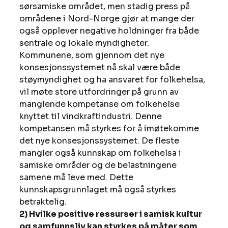
sørsamiske området, men stadig press på 
områdene i Nord-Norge gjør at mange der 
også opplever negative holdninger fra både 
sentrale og lokale myndigheter.
Kommunene, som gjennom det nye 
konsesjonssystemet nå skal være både 
støymyndighet og ha ansvaret for folkehelsa, 
vil møte store utfordringer på grunn av 
manglende kompetanse om folkehelse 
knyttet til vindkraftindustri. Denne 
kompetansen må styrkes for å imøtekomme 
det nye konsesjonssystemet. De fleste 
mangler også kunnskap om folkehelsa i 
samiske områder og de belastningene 
samene må leve med. Dette 
kunnskapsgrunnlaget må også styrkes 
betraktelig.
2) Hvilke positive ressurser i samisk kultur 
og samfunnsliv kan styrkes på måter som 