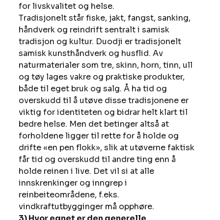
for livskvalitet og helse.
Tradisjonelt står fiske, jakt, fangst, sanking, 
håndverk og reindrift sentralt i samisk 
tradisjon og kultur. Duodji er tradisjonelt 
samisk kunsthåndverk og husflid. Av 
naturmaterialer som tre, skinn, horn, tinn, ull 
og tøy lages vakre og praktiske produkter, 
både til eget bruk og salg. Å ha tid og 
overskudd til å utøve disse tradisjonene er 
viktig for identiteten og bidrar helt klart til 
bedre helse. Men det betinger altså at 
forholdene ligger til rette for å holde og 
drifte «en pen flokk», slik at utøverne faktisk 
får tid og overskudd til andre ting enn å 
holde reinen i live. Det vil si at alle 
innskrenkinger og inngrep i 
reinbeiteområdene, f.eks. 
vindkraftutbygginger må opphøre.
3) Hvor egnet er den generelle 