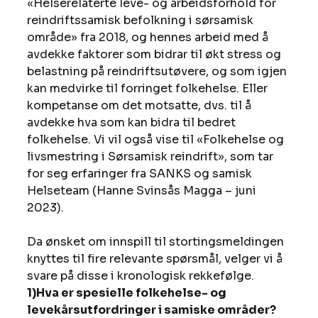
«Helserelaterte leve- og arbeidsforhold for 
reindriftssamisk befolkning i sørsamisk 
område» fra 2018, og hennes arbeid med å 
avdekke faktorer som bidrar til økt stress og 
belastning på reindriftsutøvere, og som igjen 
kan medvirke til forringet folkehelse. Eller 
kompetanse om det motsatte, dvs. til å 
avdekke hva som kan bidra til bedret 
folkehelse. Vi vil også vise til «Folkehelse og 
livsmestring i Sørsamisk reindrift», som tar 
for seg erfaringer fra SANKS og samisk 
Helseteam (Hanne Svinsås Magga – juni 
2023).  
Da ønsket om innspill til stortingsmeldingen 
knyttes til fire relevante spørsmål, velger vi å 
svare på disse i kronologisk rekkefølge.
1)Hva er spesielle folkehelse- og 
levekårsutfordringer i samiske områder?