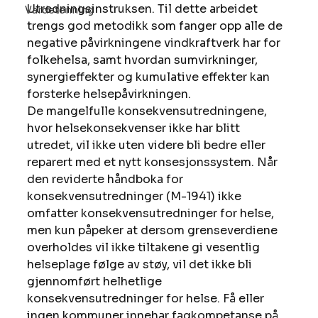
Utredningsinstruksen. Til dette arbeidet 
Vardetenning
trengs god metodikk som fanger opp alle de 
negative påvirkningene vindkraftverk har for 
folkehelsa, samt hvordan sumvirkninger, 
synergieffekter og kumulative effekter kan 
forsterke helsepåvirkningen.
De mangelfulle konsekvensutredningene, 
hvor helsekonsekvenser ikke har blitt 
utredet, vil ikke uten videre bli bedre eller 
reparert med et nytt konsesjonssystem. Når 
den reviderte håndboka for 
konsekvensutredninger (M-1941) ikke 
omfatter konsekvensutredninger for helse, 
men kun påpeker at dersom grenseverdiene 
overholdes vil ikke tiltakene gi vesentlig 
helseplage følge av støy, vil det ikke bli 
gjennomført helhetlige 
konsekvensutredninger for helse. Få eller 
ingen kommuner innehar fagkompetanse på 