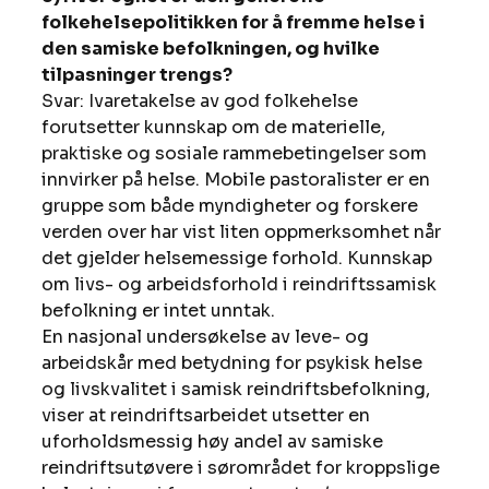
folkehelsepolitikken for å fremme helse i 
den samiske befolkningen, og hvilke 
tilpasninger trengs?
Svar: Ivaretakelse av god folkehelse 
forutsetter kunnskap om de materielle, 
praktiske og sosiale rammebetingelser som 
innvirker på helse. Mobile pastoralister er en 
gruppe som både myndigheter og forskere 
verden over har vist liten oppmerksomhet når 
det gjelder helsemessige forhold. Kunnskap 
om livs- og arbeidsforhold i reindriftssamisk 
befolkning er intet unntak.
En nasjonal undersøkelse av leve- og 
arbeidskår med betydning for psykisk helse 
og livskvalitet i samisk reindriftsbefolkning, 
viser at reindriftsarbeidet utsetter en 
uforholdsmessig høy andel av samiske 
reindriftsutøvere i sørområdet for kroppslige 