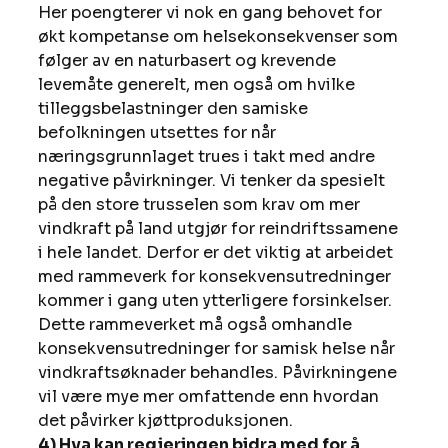
Her poengterer vi nok en gang behovet for 
økt kompetanse om helsekonsekvenser som 
følger av en naturbasert og krevende 
levemåte generelt, men også om hvilke 
tilleggsbelastninger den samiske 
befolkningen utsettes for når 
næringsgrunnlaget trues i takt med andre 
negative påvirkninger. Vi tenker da spesielt 
på den store trusselen som krav om mer 
vindkraft på land utgjør for reindriftssamene 
i hele landet. Derfor er det viktig at arbeidet 
med rammeverk for konsekvensutredninger 
kommer i gang uten ytterligere forsinkelser. 
Dette rammeverket må også omhandle 
konsekvensutredninger for samisk helse når 
vindkraftsøknader behandles. Påvirkningene 
vil være mye mer omfattende enn hvordan 
det påvirker kjøttproduksjonen.
4) Hva kan regjeringen bidra med for å 