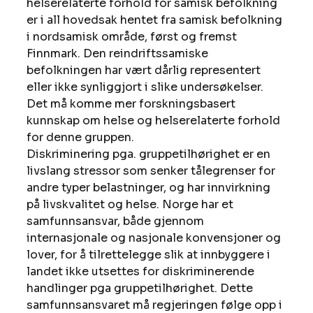
helserelaterte forhold for samisk befolkning 
er i all hovedsak hentet fra samisk befolkning 
i nordsamisk område, først og fremst 
Finnmark. Den reindriftssamiske 
befolkningen har vært dårlig representert 
eller ikke synliggjort i slike undersøkelser. 
Det må komme mer forskningsbasert 
kunnskap om helse og helserelaterte forhold 
for denne gruppen.
Diskriminering pga. gruppetilhørighet er en 
livslang stressor som senker tålegrenser for 
andre typer belastninger, og har innvirkning 
på livskvalitet og helse. Norge har et 
samfunnsansvar, både gjennom 
internasjonale og nasjonale konvensjoner og 
lover, for å tilrettelegge slik at innbyggere i 
landet ikke utsettes for diskriminerende 
handlinger pga gruppetilhørighet. Dette 
samfunnsansvaret må regjeringen følge opp i 