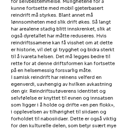
for selvbestemmelse. Mulighetene for å 
kunne fortsette med mobil gjeterbasert 
reindrift må styrkes. Blant annet må 
lønnsomheten med slik drift økes. Så langt 
har arealene stadig blitt innskrenket, slik at 
også dyretallet har måtte reduseres. Hvis 
reindriftssamene kan få visshet om at dette 
er historie, vil det gi trygghet og bidra sterkt 
til å ivareta helsen. Det må legges bedre til 
rette for at denne driftsformen kan fortsette 
på en helsemessig forsvarlig måte.
I samisk reindrift har reinens velferd en 
egenverdi, uavhengig av hvilken avkastning 
den gir. Reindriftsutøverens identitet og 
selvfølelse er knyttet til evnen og innsatsen 
som ligger i å holde og drifte «en pen flokk», 
i opplevelsen av tilhørighet til siidaen og 
forholdet til nabosiidaer. Dette er også viktig 
for den kulturelle delen, som betyr svært mye 