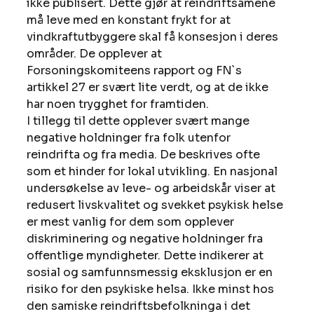
ikke publisert. Dette gjør at reindriftsamene 
må leve med en konstant frykt for at 
vindkraftutbyggere skal få konsesjon i deres 
områder. De opplever at 
Forsoningskomiteens rapport og FN`s 
artikkel 27 er svært lite verdt, og at de ikke 
har noen trygghet for framtiden.
I tillegg til dette opplever svært mange 
negative holdninger fra folk utenfor 
reindrifta og fra media. De beskrives ofte 
som et hinder for lokal utvikling. En nasjonal 
undersøkelse av leve- og arbeidskår viser at 
redusert livskvalitet og svekket psykisk helse 
er mest vanlig for dem som opplever 
diskriminering og negative holdninger fra 
offentlige myndigheter. Dette indikerer at 
sosial og samfunnsmessig eksklusjon er en 
risiko for den psykiske helsa. Ikke minst hos 
den samiske reindriftsbefolkninga i det 