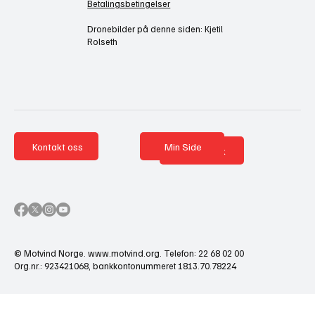
Betalingsbetingelser
Dronebilder på denne siden: Kjetil
Rolseth
Kontakt oss
Min Side
Nettbutikk
© Motvind Norge.
www.motvind.org
. Telefon: 22 68 02 00
Org.nr.: 923421068, bankkontonummeret 1813.70.78224