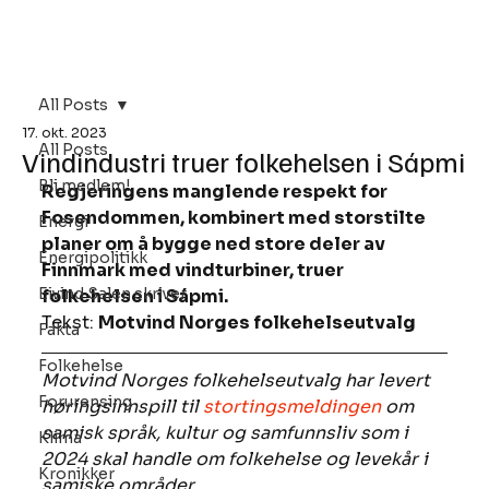
Bli Medlem
All Posts
17. okt. 2023
All Posts
Vindindustri truer folkehelsen i Sápmi
Bli medlem!
Regjeringens manglende respekt for 
Fosendommen, kombinert med storstilte 
Energi
planer om å bygge ned store deler av 
Energipolitikk
Finnmark med vindturbiner, truer 
Eivind Salen skriver
folkehelsen i Sápmi. 
Tekst: 
Motvind Norges folkehelseutvalg
Fakta
Folkehelse
Motvind Norges folkehelseutvalg har levert 
Forurensing
høringsinnspill til 
stortingsmeldingen
 om 
samisk språk, kultur og samfunnsliv som i 
Klima
2024 skal handle om folkehelse og levekår i 
Kronikker
samiske områder.