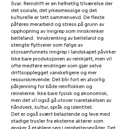
Svar: Reindrift er en helhetlig tilværelse der 
det sosiale, det yrkesmessige og det 
kulturelle er tett sammenvevd. De fleste 
påføres merarbeid og stress på grunn av 
opphopning av inngrep som innskrenker 
beiteland.  Innskrenking av beiteland og 
stengte flyttveier som følge av 
storsamfunnets inngrep i landskapet påvirker 
ikke bare produksjonen av reinkjøtt, men vil 
ofte medføre endringer som gjør selve 
driftsopplegget vanskeligere og mer 
ressurskrevende. Det blir fort en alvorlig 
påkjenning for både reinflokken og 
reineierne. Ikke bare fysisk og økonomisk, 
men det vil også gå utover ivaretakelsen av 
håndverk, kultur, språk og identitet.
Det er også svært belastende og leve med 
stadige trusler fra eksterne aktører som 
ønsker å etablere seg i reinbeiteområder. Det 