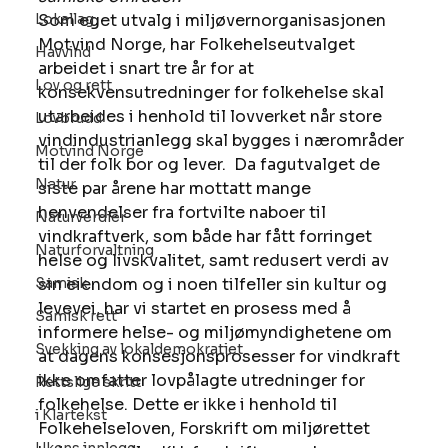
Lokallag
Som eget utvalg i miljøvernorganisasjonen 
Motvind Norge, har Folkehelseutvalget 
Havvind
arbeidet i snart tre år for at 
Lov og rett
konsekvensutredninger for folkehelse skal 
utarbeides i henhold til lovverket når store 
Lovbrudd
vindindustrianlegg skal bygges i nærområder 
Motvind Norge
til der folk bor og lever.  Da fagutvalget de 
Natur
siste par årene har mottatt mange 
henvendelser fra fortvilte naboer til 
Naturverdier
vindkraftverk, som både har fått forringet 
Naturforvaltning
helse og livskvalitet, samt redusert verdi av 
Samisk
sin eiendom og i noen tilfeller sin kultur og 
levevei, har vi startet en prosess med å 
Samisk rett
informere helse- og miljømyndighetene om 
Svekking av lokaldemokratiet
at dagens konsesjonsprosesser for vindkraft 
ikke omfatter lovpålagte utredninger for 
Rettslige skritt
folkehelse. Dette er ikke i henhold til 
i Klartekst
Folkehelseloven, Forskrift om miljørettet 