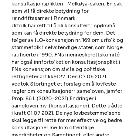
konsultasjonsplikten i Melkøya-saken. En sak 
som vil få direkte betydning for 
reindriftssamer i Finnmark.
Urfolk har rett til å bli konsultert i spørsmål 
som kan få direkte betydning for dem. Det 
følger av ILO-konvensjon nr. 169 om urfolk og 
stammefolk i selvstendige stater, som Norge 
ratifiserte i 1990. FNs menneskerettskomité 
har også innfortolket en konsultasjonsplikt i 
FNs konvensjon om sivile og politiske 
rettigheter artikkel 27. Den 07.06.2021 
vedtok Stortinget et forslag om å lovfeste 
regler om konsultasjoner i sameloven, jamfør 
Prop. 86 L (2020–2021) Endringer i 
sameloven mv. (konsultasjoner). Dette trådte 
i kraft 01.07.2021. De nye lovbestemmelsene 
skal legge til rette for mer effektive og bedre 
konsultasjoner mellom offentlige 
myndigheter og Sametinget, eller andre 