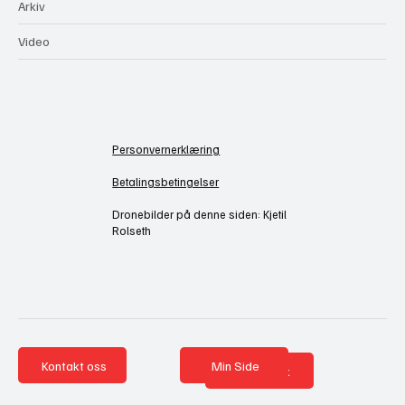
Arkiv
Video
Personvernerklæring
Betalingsbetingelser
Dronebilder på denne siden: Kjetil
Rolseth
Kontakt oss
Min Side
Nettbutikk