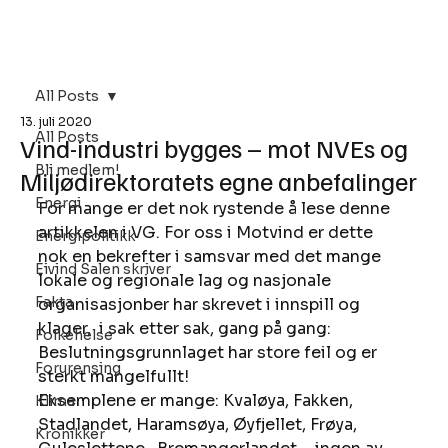
Bli Medlem
All Posts
13. juli 2020
All Posts
Vind-industri bygges – mot NVEs og
Bli medlem!
Miljødirektoratets egne anbefalinger
Energi
For mange er det nok rystende å lese denne 
artikkelen i VG. For oss i Motvind er dette 
Energipolitikk
nok en bekrefter i samsvar med det mange 
Eivind Salen skriver
lokale og regionale lag og nasjonale 
Fakta
organisasjonber har skrevet i innspill og 
klager,  i sak etter sak, gang på gang:
Folkehelse
Beslutningsgrunnlaget har store feil og er 
Forurensing
sterkt mangelfullt! 
Eksemplene er mange: Kvaløya, Fakken, 
Klima
Stadlandet, Haramsøya, Øyfjellet, Frøya, 
Kronikker