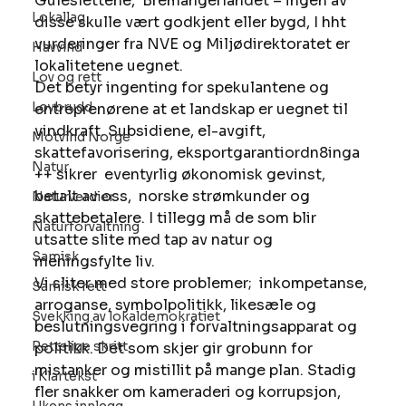
Guleslettene,  Bremangerlandet – ingen av 
Lokallag
disse skulle vært godkjent eller bygd, I hht 
vurderinger fra NVE og Miljødirektoratet er 
Havvind
lokalitetene uegnet. 
Lov og rett
Det betyr ingenting for spekulantene og 
Lovbrudd
entreprenørene at et landskap er uegnet til 
vindkraft. Subsidiene, el-avgift, 
Motvind Norge
skattefavorisering, eksportgarantiordn8inga 
Natur
++ sikrer  eventyrlig økonomisk gevinst, 
betalt av oss,  norske strømkunder og 
Naturverdier
skattebetalere. I tillegg må de som blir 
Naturforvaltning
utsatte slite med tap av natur og 
Samisk
meningsfylte liv. 
Vi sliter med store problemer;  inkompetanse, 
Samisk rett
arroganse, symbolpolitikk, likesæle og 
Svekking av lokaldemokratiet
beslutningsvegring i forvaltningsapparat og 
Rettslige skritt
politikk. Det som skjer gir grobunn for 
mistanker og mistillit på mange plan. Stadig 
i Klartekst
fler snakker om kameraderi og korrupsjon, 