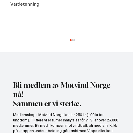
Vardetenning
Bli medlem av Motvind Norge
nå!
Sammen er vi sterke.
Motvind Norge til Jakt og Fiskedagene: Møt
Medlemskap i Motvind Norge koster 250 kr (100 kr for
oss på stand i Elverum
ungdom). Til flere vi er til mer innflytelse får vi. Vi er over 23.000
medlemmer. Bli med i kampen mot vindkraft, bli medlem! Klikk
på knappen under - betaling går raskt med Vipps eller kort.