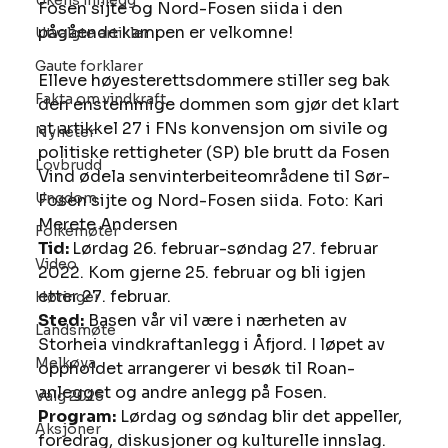
Ukens innlegg
Fosen sijte og Nord-Fosen siida i den 
pågående kampen er velkomne! 
Utvalgte artikler
Gaute forklarer
Elleve høyesterettsdommere stiller seg bak 
Fakta om vindkraft
den enstemmige dommen som gjør det klart 
at artikkel 27 i FNs konvensjon om sivile og 
Nyheter
politiske rettigheter (SP) ble brutt da Fosen 
Lovbrudd
Vind ødela senvinterbeiteområdene til Sør-
Ungdom
Fosen sijte og Nord-Fosen siida. Foto: Kari 
Merete Andersen 
Folkemøter
Tid: 
Lørdag 26. februar-søndag 27. februar 
Video
2022. Kom gjerne 25. februar og bli igjen 
etter 27. februar. 
Høringer
Sted:
 Basen vår vil være i nærheten av 
Landsmøte
Storheia vindkraftanlegg i Åfjord. I løpet av 
Melkøya
oppholdet arrangerer vi besøk til Roan-
anlegget og andre anlegg på Fosen. 
Valg 2025
Program:
 Lørdag og søndag blir det appeller, 
Aksjoner
foredrag, diskusjoner og kulturelle innslag. 