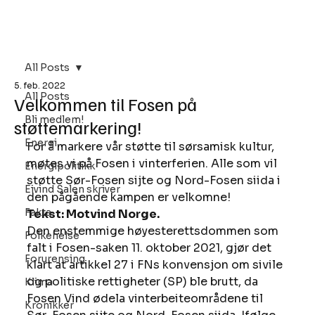
Bli Medlem
All Posts
5. feb. 2022
All Posts
Velkommen til Fosen på
Bli medlem!
støttemarkering!
Energi
For å markere vår støtte til sørsamisk kultur, 
møtes vi på Fosen i vinterferien. Alle som vil 
Energipolitikk
støtte Sør-Fosen sijte og Nord-Fosen siida i 
Eivind Salen skriver
den pågående kampen er velkomne!  
Fakta
Tekst: Motvind Norge. 
Den enstemmige høyesterettsdommen som 
Folkehelse
falt i Fosen-saken 11. oktober 2021, gjør det 
Forurensing
klart at artikkel 27 i FNs konvensjon om sivile 
og politiske rettigheter (SP) ble brutt, da 
Klima
Fosen Vind ødela vinterbeiteområdene til 
Kronikker