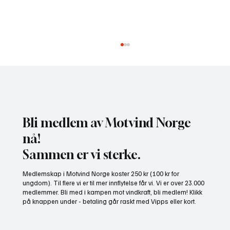
Bli medlem av Motvind Norge
nå!
Sammen er vi sterke.
NHO bruker misvisende undersøkelse til å
Medlemskap i Motvind Norge koster 250 kr (100 kr for
presse fram mer vindkraft
ungdom). Til flere vi er til mer innflytelse får vi. Vi er over 23.000
medlemmer. Bli med i kampen mot vindkraft, bli medlem! Klikk
på knappen under - betaling går raskt med Vipps eller kort.