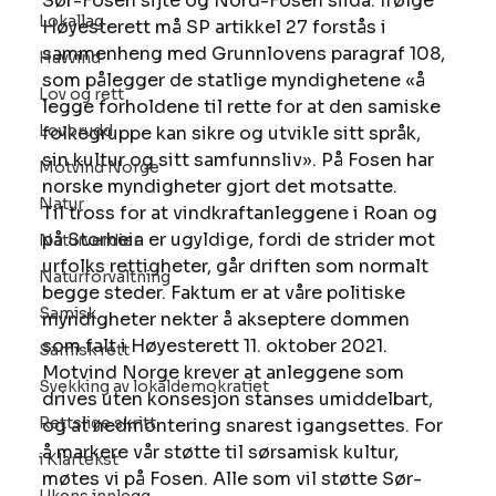
Sør-Fosen sijte og Nord-Fosen siida. Ifølge 
Lokallag
Høyesterett må SP artikkel 27 forstås i 
sammenheng med Grunnlovens paragraf 108, 
Havvind
som pålegger de statlige myndighetene «å 
Lov og rett
legge forholdene til rette for at den samiske 
Lovbrudd
folkegruppe kan sikre og utvikle sitt språk, 
sin kultur og sitt samfunnsliv». På Fosen har 
Motvind Norge
norske myndigheter gjort det motsatte.  
Natur
Til tross for at vindkraftanleggene i Roan og 
på Storheia er ugyldige, fordi de strider mot 
Naturverdier
urfolks rettigheter, går driften som normalt 
Naturforvaltning
begge steder. Faktum er at våre politiske 
Samisk
myndigheter nekter å akseptere dommen 
som falt i Høyesterett 11. oktober 2021. 
Samisk rett
Motvind Norge krever at anleggene som 
Svekking av lokaldemokratiet
drives uten konsesjon stanses umiddelbart, 
Rettslige skritt
og at nedmontering snarest igangsettes. For 
å markere vår støtte til sørsamisk kultur, 
i Klartekst
møtes vi på Fosen. Alle som vil støtte Sør-