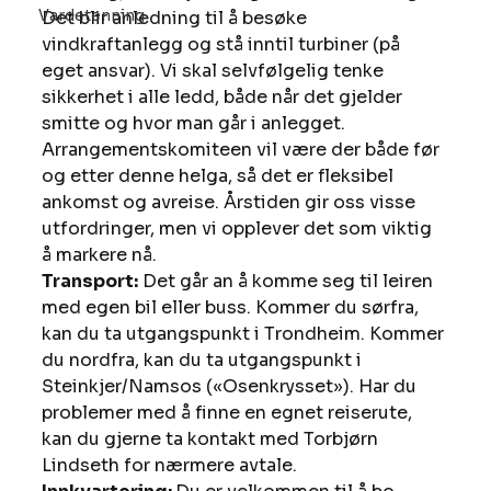
Vardetenning
Det blir anledning til å besøke 
vindkraftanlegg og stå inntil turbiner (på 
eget ansvar). Vi skal selvfølgelig tenke 
sikkerhet i alle ledd, både når det gjelder 
smitte og hvor man går i anlegget. 
Arrangementskomiteen vil være der både før 
og etter denne helga, så det er fleksibel 
ankomst og avreise. Årstiden gir oss visse 
utfordringer, men vi opplever det som viktig 
å markere nå. 
Transport:
 Det går an å komme seg til leiren 
med egen bil eller buss. Kommer du sørfra, 
kan du ta utgangspunkt i Trondheim. Kommer 
du nordfra, kan du ta utgangspunkt i 
Steinkjer/Namsos («Osenkrysset»). Har du 
problemer med å finne en egnet reiserute, 
kan du gjerne ta kontakt med Torbjørn 
Lindseth for nærmere avtale. 