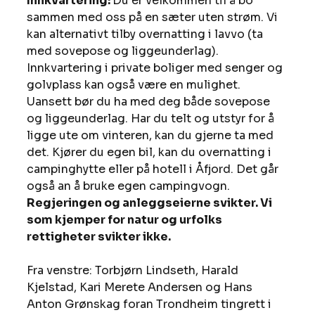
Innkvartering: 
Du er velkommen til å bo 
sammen med oss på en sæter uten strøm. Vi 
kan alternativt tilby overnatting i lavvo (ta 
med sovepose og liggeunderlag). 
Innkvartering i private boliger med senger og 
golvplass kan også være en mulighet. 
Uansett bør du ha med deg både sovepose 
og liggeunderlag. Har du telt og utstyr for å 
ligge ute om vinteren, kan du gjerne ta med 
det. Kjører du egen bil, kan du overnatting i 
campinghytte eller på hotell i Åfjord. Det går 
også an å bruke egen campingvogn. 
Regjeringen og anleggseierne svikter. Vi 
som kjemper for natur og urfolks 
rettigheter svikter ikke.
Fra venstre: Torbjørn Lindseth, Harald 
Kjelstad, Kari Merete Andersen og Hans 
Anton Grønskag foran Trondheim tingrett i 