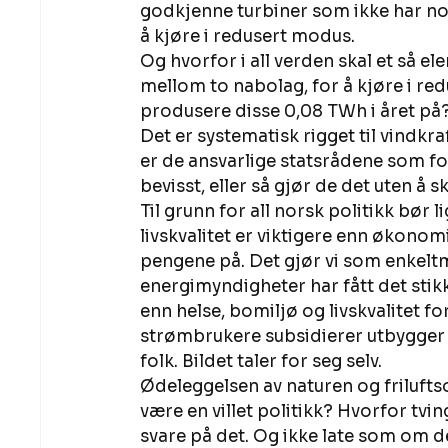
godkjenne turbiner som ikke har noe
å kjøre i redusert modus. 
Og hvorfor i all verden skal et så e
mellom to nabolag, for å kjøre i re
produsere disse 0,08 TWh i året på?
Det er systematisk rigget til vindkraf
er de ansvarlige statsrådene som for
bevisst, eller så gjør de det uten å 
Til grunn for all norsk politikk bør
livskvalitet er viktigere enn økonomi
pengene på. Det gjør vi som enkeltm
energimyndigheter har fått det stikk
enn helse, bomiljø og livskvalitet f
strømbrukere subsidierer utbygger og
folk. Bildet taler for seg selv. 
Ødeleggelsen av naturen og friluft
være en villet politikk? Hvorfor tv
svare på det. Og ikke late som om d