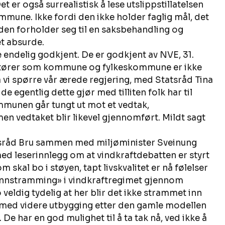
 er også surrealistisk å lese utslippstillatelsen 
une. Ikke fordi den ikke holder faglig mål, det 
 den forholder seg til en saksbehandling og 
t absurde. 
 endelig godkjent. De er godkjent av NVE, 31. 
aktører som kommune og fylkeskommune er ikke 
vi spørre vår ærede regjering, med Statsråd Tina 
e egentlig dette gjør med tilliten folk har til 
unen går tungt ut mot et vedtak, 
en vedtaket blir likevel gjennomført. Mildt sagt 
atsråd Bru sammen med miljøminister Sveinung 
med leserinnlegg om at vindkraftdebatten er styrt 
m skal bo i støyen, tapt livskvalitet er nå følelser  
s innstramming» i vindkraftregimet gjennom 
veldig tydelig at her blir det ikke strammet inn 
å med videre utbygging etter den gamle modellen 
De har en god mulighet til å ta tak nå, ved ikke å 