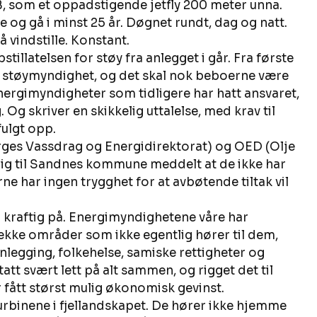
, som et oppadstigende jetfly 200 meter unna. 
e og gå i minst 25 år. Døgnet rundt, dag og natt. 
 vindstille. Konstant. 
latelsen for støy fra anlegget i går. Fra første 
 støymyndighet, og det skal nok beboerne være 
 energimyndigheter som tidligere har hatt ansvaret, 
g skriver en skikkelig uttalelse, med krav til 
fulgt opp. 
es Vassdrag og Energidirektorat) og OED (Olje 
lig til Sandnes kommune meddelt at de ikke har 
e har ingen trygghet for at avbøtende tiltak vil 
å kraftig på. Energimyndighetene våre har 
ekke områder som ikke egentlig hører til dem, 
nlegging, folkehelse, samiske rettigheter og 
tt svært lett på alt sammen, og rigget det til 
 fått størst mulig økonomisk gevinst. 
 turbinene i fjellandskapet. De hører ikke hjemme 