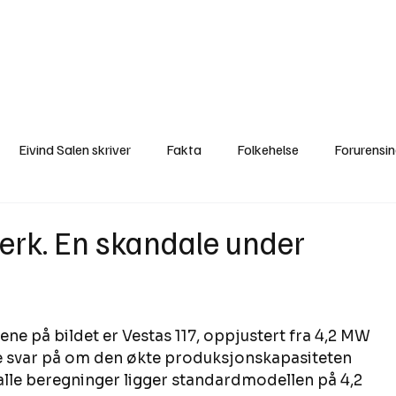
a
Ytringer
Arrangementer
Video
Om oss
Arkiv
Min Side
Eivind Salen skriver
Fakta
Folkehelse
Forurensi
Natur
Naturverdier
Naturforvaltning
Samisk
S
verk. En skandale under
Utvalgte artikler
Gaute forklarer
Fakta om vindkraft
ene på bildet er Vestas 117, oppjustert fra 4,2 MW 
lare svar på om den økte produksjonskapasiteten 
r alle beregninger ligger standardmodellen på 4,2 