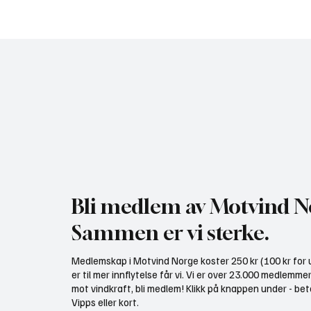
Regjeringen med ny plan for
NHO br
vindkraft i Norge: - Dette er
undersø
avdemokratisering!
mer vin
Bli medlem av Motvind N
Sammen er vi sterke.
Medlemskap i Motvind Norge koster 250 kr (100 kr for u
er til mer innflytelse får vi. Vi er over 23.000 medlemme
mot vindkraft, bli medlem! Klikk på knappen under - bet
Vipps eller kort.