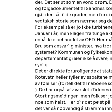
der. Det ser ut som en vond drøm. Det
og følgedokumentet til Sandnes komm
gjør den så til de grader, men fordi
vedtakshistorie som nærmer seg de
For eksempel så er jo ikke turbinene
Januar i år, men klagen fra tunge 
ennå ikke behandlet av OED. Her må 
Bru som ansvarlig minister, hva tror d
systemet? Kommunen og Fylkeskomm
departementet greier ikke å svare, m
synlig. 
Det er direkte foruroligende at st
Rotevatn heller fyller avisspaltene 
av følelser (fortell det til naboene so
). De har også selv varslet «Tidene
Stortingsmeldingen, men folk ser jo 
noe som helst. Her blir det peist p
det var så nødvendig å stramme inn. 