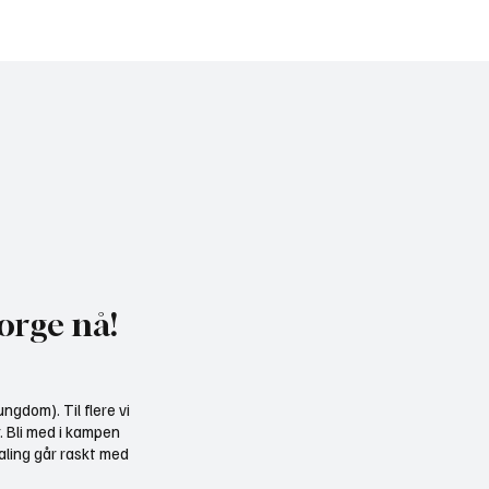
uker misvisende
Gratis heldagskurs om
kelse til å presse fram
utredningskrav og natu
dkraft
orge nå!
ngdom). Til flere vi
r. Bli med i kampen
aling går raskt med