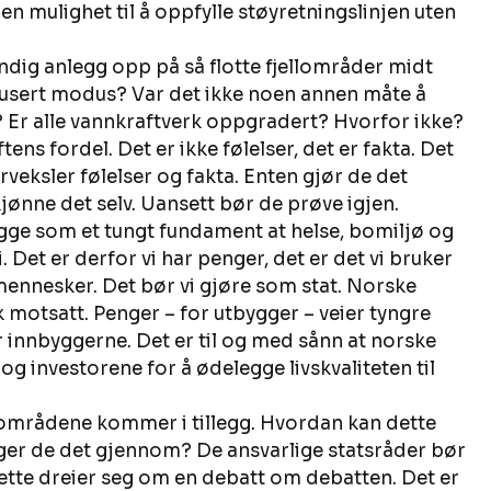
n mulighet til å oppfylle støyretningslinjen uten 
lendig anlegg opp på så flotte fjellområder midt 
dusert modus? Var det ikke noen annen måte å 
 Er alle vannkraftverk oppgradert? Hvorfor ikke? 
tens fordel. Det er ikke følelser, det er fakta. Det 
veksler følelser og fakta. Enten gjør de det 
skjønne det selv. Uansett bør de prøve igjen. 
 ligge som et tungt fundament at helse, bomiljø og 
. Det er derfor vi har penger, det er det vi bruker 
ennesker. Det bør vi gjøre som stat. Norske 
 motsatt. Penger – for utbygger – veier tyngre 
or innbyggerne. Det er til og med sånn at norske 
 investorene for å ødelegge livskvaliteten til 
sområdene kommer i tillegg. Hvordan kan dette 
inger de det gjennom? De ansvarlige statsråder bør 
ette dreier seg om en debatt om debatten. Det er 