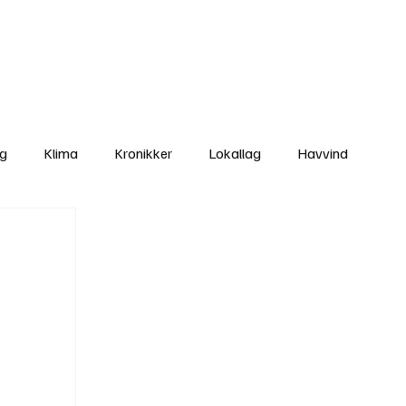
Nettbutikken
Bli Medlem
ng
Klima
Kronikker
Lokallag
Havvind
amisk rett
Svekking av lokaldemokratiet
Nyheter
Lovbrudd
Ungdom
Folkemøter