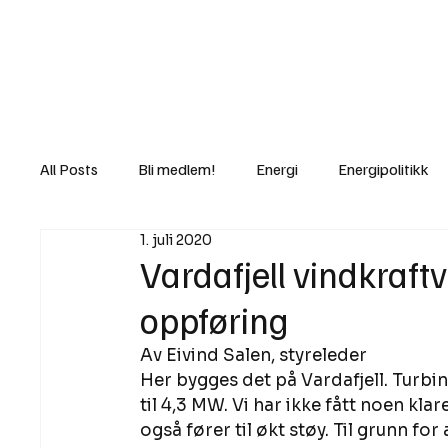
Nyheter
Fakt
Gi bidrag/gave
All Posts
Bli medlem!
Energi
Energipolitikk
1. juli 2020
Lov og rett
Lovbrudd
Motvind Norge
Vardafjell vindkraft
oppføring
Rettslige skritt
i Klartekst
Ukens innlegg
Av Eivind Salen, styreleder 
Her bygges det på Vardafjell. Turbin
til 4,3 MW. Vi har ikke fått noen k
også fører til økt støy. Til grunn fo