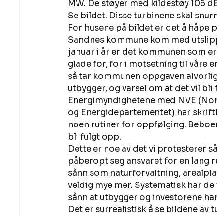
MW. De støyer med kildestøy 106 dB
Se bildet. Disse turbinene skal snurr
For husene på bildet er det å håpe på
Sandnes kommune kom med utslippstil
januar i år er det kommunen som er
glade for, for i motsetning til våre
så tar kommunen oppgaven alvorlig. O
utbygger, og varsel om at det vil bli 
Energimyndighetene med NVE (Norg
og Energidepartementet) har skrift
noen rutiner for oppfølging. Beboern
bli fulgt opp. 
Dette er noe av det vi protesterer s
påberopt seg ansvaret for en lang r
sånn som naturforvaltning, arealpla
veldig mye mer. Systematisk har de ta
sånn at utbygger og investorene har
Det er surrealistisk å se bildene av