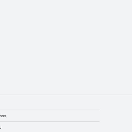
oss
v