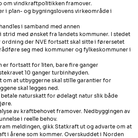
ro om vindkraftpolitikken framover. 
r i plan- og bygningslovens virkeområde i 
ehandles i samband med annen 
i strid med ønsket fra landets kommuner. I stedet 
ordning der NVE fortsatt skal sitte i førersetet 
l rådføre seg med kommuner og fylkeskommuner i 
r fortsatt for liten, bare fire ganger 
stekravet 10 ganger turbinhøyden.
t om at utbyggerne skal stille garantier for 
ggene skal legges ned.
 betale naturskatt for ødelagt natur slik både 
jøre. 
alyse av kraftbehovet framover. Nedbyggingen av 
nnelse i reelle behov. 
am meldingen, gikk Statkraft ut og advarte om at 
aft i årene som kommer. Overskuddet i Norden 