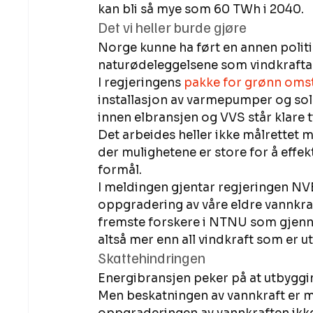
kan bli så mye som 60 TWh i 2040. 
Det vi heller burde gjøre 
Norge kunne ha ført en annen polit
naturødeleggelsene som vindkrafta 
I regjeringens 
pakke for grønn omst
installasjon av varmepumper og sol
innen elbransjen og VVS står klare 
Det arbeides heller ikke målrettet m
der mulighetene er store for å effekt
formål. 
I meldingen gjentar regjeringen NVE
oppgradering av våre eldre vannkraft
fremste forskere i NTNU som gjennom
altså mer enn all vindkraft som er u
Skattehindringen 
Energibransjen peker på at utbyggin
Men beskatningen av vannkraft er my