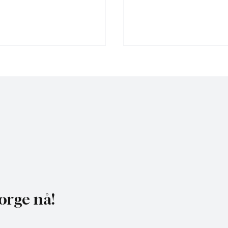
uker misvisende
Gratis heldagskurs om
kelse til å presse fram
utredningskrav og natu
dkraft
orge nå!