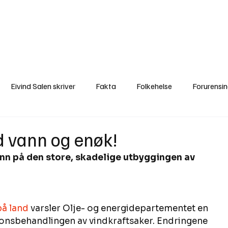
a
Ytringer
Arrangementer
Video
Om oss
Arkiv
Min Side
Eivind Salen skriver
Fakta
Folkehelse
Forurensi
Natur
Naturverdier
Naturforvaltning
Samisk
S
d vann og enøk!
inn på den store, skadelige utbyggingen av 
Utvalgte artikler
Gaute forklarer
Fakta om vindkraft
på land
 varsler Olje- og energidepartementet en 
jons­­behandlingen av vindkraftsaker. Endringene 