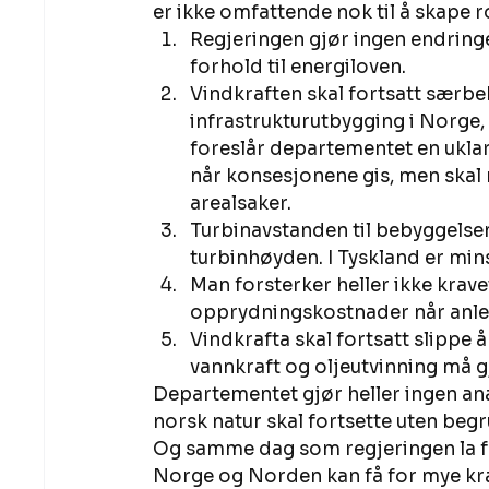
er ikke omfattende nok til å skape 
Regjeringen gjør ingen endringe
forhold til energiloven.
Vindkraften skal fortsatt særb
infrastrukturutbygging i Norge, 
foreslår departementet en uklar 
når konsesjonene gis, men ska
arealsaker.
Turbinavstanden til bebyggelsen e
turbinhøyden. I Tyskland er min
Man forsterker heller ikke krave
opprydningskostnader når anle
Vindkrafta skal fortsatt slippe å
vannkraft og oljeutvinning må g
Departementet gjør heller ingen an
norsk natur skal fortsette uten begru
Og samme dag som regjeringen la fr
Norge og Norden kan få for mye kr