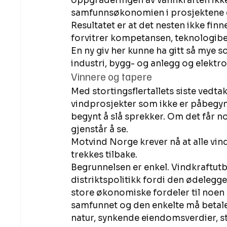
oppgraderingen av vannkraften ikke
samfunnsøkonomien i prosjektene e
Resultatet er at det nesten ikke fi
forvitrer kompetansen, teknologibedr
En ny giv her kunne ha gitt så mye 
industri, bygg- og anlegg og elektr
Vinnere og tapere 
Med stortingsflertallets siste vedt
vindprosjekter som ikke er påbegynt
begynt å slå sprekker. Om det får no
gjenstår å se. 
Motvind Norge krever nå at alle vin
trekkes tilbake. 
Begrunnelsen er enkel. Vindkraftutb
distriktspolitikk fordi den ødelegge
store økonomiske fordeler til noen
samfunnet og den enkelte må betale
natur, synkende eiendomsverdier, s