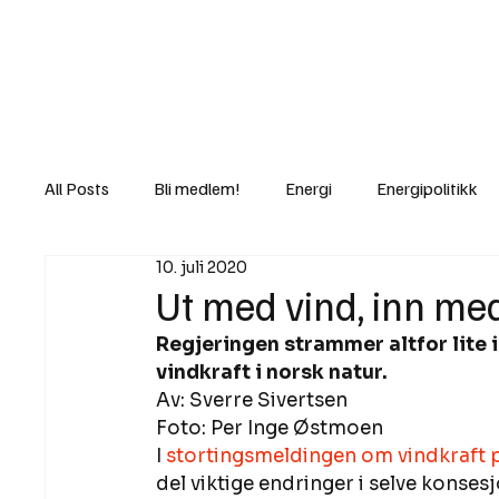
Nyheter
Fakt
Gi bidrag/gave
All Posts
Bli medlem!
Energi
Energipolitikk
10. juli 2020
Lov og rett
Lovbrudd
Motvind Norge
Ut med vind, inn me
Regjeringen strammer altfor lite 
Rettslige skritt
i Klartekst
Ukens innlegg
vindkraft i norsk natur.
Av: Sverre
Sivertsen
Foto: Per Inge Østmoen 
I 
stortingsmeldingen om vindkraft 
del viktige endringer i selve konses