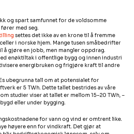
ikk og spart samfunnet for de voldsomme 
fører med seg. 
illing
 settes det ikke av en krone til å fremme 
celler i norske hjem. Mange tusen småbedrifter 
til å gjøre en jobb, men mangler oppdrag. 
ed enøktiltak i offentlige bygg og innen industri 
ivisere energibruken og frigjøre kraft til andre 
s ubegrunna tall om at potensialet for 
verk er 5 TWh. Dette tallet bestrides av våre 
 studier viser at tallet er mellom 15–20 TWh, – 
tbygd eller under bygging. 
gskostnadene for vann og vind er omtrent like. 
e høyere enn for vindkraft. Det gjør at 