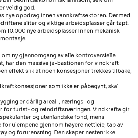
 blir bedriftsøkonomisk lønnsom, selv om 
r veldig god. 
nnes nye oppdrag innen vannkraftsektoren. Dermed 
iftene sliter og viktige arbeidsplasser går tapt. 
som 10.000 nye arbeidsplasser innen mekanisk 
omontasje. 
ak om ny gjennomgang av alle kontroversielle 
, har den massive ja-bastionen for vindkraft 
en effekt slik at noen konsesjoner trekkes tilbake, 
dkraftkonsesjoner som ikke er påbegynt, skal 
ygging er dårlig areal-, nærings- og 
r for turist- og reindriftsnæringen. Vindkrafta gir 
 spekulanter og utenlandske fond, mens 
 for ulempene gjennom høyere nettleie, tap av 
tøy og forurensning. Den skaper nesten ikke 