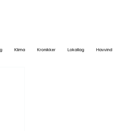
Nettbutikken
Bli Medlem
ng
Klima
Kronikker
Lokallag
Havvind
amisk rett
Svekking av lokaldemokratiet
Nyheter
Lovbrudd
Ungdom
Folkemøter