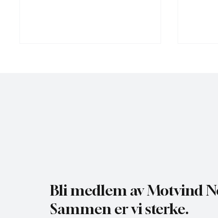
Regjeringen med ny plan for
NHO br
vindkraft i Norge: - Dette er
undersø
avdemokratisering!
mer vin
Bli medlem av Motvind N
Sammen er vi sterke.