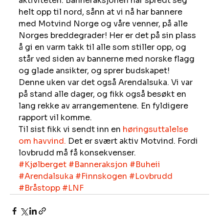
aktiviteten. Banneraksjonen har spredt seg 
helt opp til nord, sånn at vi nå har bannere 
med Motvind Norge og våre venner, på alle 
Norges breddegrader! Her er det på sin plass 
å gi en varm takk til alle som stiller opp, og 
står ved siden av bannerne med norske flagg 
og glade ansikter, og sprer budskapet! 
Denne uken var det også Arendalsuka. Vi var 
på stand alle dager, og fikk også besøkt en 
lang rekke av arrangementene. En fyldigere 
rapport vil komme. 
Til sist fikk vi sendt inn en 
høringsuttalelse 
om havvind.
 Det er svært aktiv Motvind. Fordi 
lovbrudd må få konsekvenser.
#Kjølberget
#Banneraksjon
#Buheii
#Arendalsuka
#Finnskogen
#Lovbrudd
#Bråstopp
#LNF