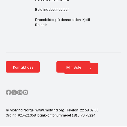
Betalingsbetingelser
Dronebilder på denne siden: Kjetil
Rolseth
Kontakt oss
Min Side
Nettbutikk
© Motvind Norge.
www.motvind.org
. Telefon: 22 68 02 00
Org.nr.: 923421068, bankkontonummeret 1813.70.78224