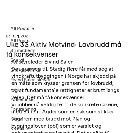
Bli Medlem
All Posts
23. aug. 2021
All Posts
Uke 33 Aktiv Motvind: Lovbrudd må
Bli medlem!
få konsekvenser
Energi
Av styreleder Eivind Salen 
Det drar seg til. Stadig flere får med seg at 
Energipolitikk
vindkraftutbyggingen i Norge har skjedd på 
Eivind Salen skriver
en måte som krysser grensen for lovbrudd, 
Fakta
og at fundamentale rettigheter er brutt langs 
veien. Det må få konsekvenser. 
Folkehelse
Vi jobber nå veldig tett i de konkrete sakene, 
Forurensing
med Buheii i Agder som en sak som stikker 
seg frem med brudd mot Plan og 
Klima
bygningsloven (pbl) som er varslet og 
Kronikker