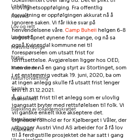
dokumentert over lang tid. Det er plikt til 
Lokallag
ulovlighetsoppfølging. Fra offentlig 
forvaltning er oppfølgingen akkurat nå å 
Havvind
ignorere saken. Vi får ikke svar på 
Lov og rett
henvendelsene våre. 
Camp Buheii
 helgen 6-8 
Lovbrudd
august åpnet øynene for mange, og nå sa 
også Kvinesdal kommune nei til 
Motvind Norge
forespørselen om utsatt frist for 
Natur
idriftsettelse. Avgjørelsen ligger hos OED, 
men de er nå en gang styrt av Stortinget, som 
Naturverdier
i et enstemmig vedtak 19. juni, 2020, ba om 
Naturforvaltning
at ingen anlegg skulle få utsatt frist lenger 
Samisk
enn til 31.12.2021. 
Å gi utsatt frist til et anlegg som er ulovlig 
Samisk rett
igangsatt bryter med rettsfølelsen til folk. Vi 
Svekking av lokaldemokratiet
vil ganske enkelt ikke akseptere det. 
Rettslige skritt
Lignende forhold er for Kjølberget i Våler, der 
utbygger Austri Vind AS arbeider for å få lov 
i Klartekst
til å ferdigstille prosjektet de har satt i gang 