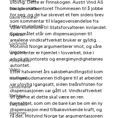
Ukens innlegg
ulovlig. Dette er Finnskogen. Austri Vind AS 
har advokatkontoret Thommesen til å jobbe 
Utvalgte artikler
for seg, og de har skrevet et fem siders brev 
Gaute forklarer
som kommentar til klageoversendelse fra 
Fakta om vindkraft
Våler kommune til Statsforvalteren Innlandet. 
Spørsmålet står om dispensasjonen til 
Nyheter
arealene vindkraftverket bruker er gyldig. 
Lovbrudd
Motvind Norge argumenterer imot, og våre 
Ungdom
argumenter er hjemlet i lovverket, ikke i 
advokatkontorets og energimyndighetenes 
Folkemøter
autoritet. 
Video
Etter halvannet års saksbehandlingstid kom 
sivilombudsmannen tidligere til at arbeidet 
Høringer
var ulovlig igangsatt, siden treårsfristen for 
Landsmøte
dispensasjonen var gått ut. Vindkraftverket 
Melkøya
vil gjerne at dette skal være en ren 
formalitet, som om de bare kan be om en ny 
Valg 2025
dispensasjon med tilbakevirkende kraft, og 
Aksjoner
få det. Motvind Norge tar argumentasjonen 