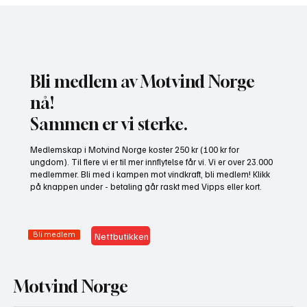
Bli medlem av Motvind Norge
nå!
Sammen er vi sterke.
Gratis heldagskurs om utredningskrav og
Medlemskap i Motvind Norge koster 250 kr (100 kr for
naturhensyn
ungdom). Til flere vi er til mer innflytelse får vi. Vi er over 23.000
medlemmer. Bli med i kampen mot vindkraft, bli medlem! Klikk
på knappen under - betaling går raskt med Vipps eller kort.
Bli medlem
Nettbutikken
Motvind Norge