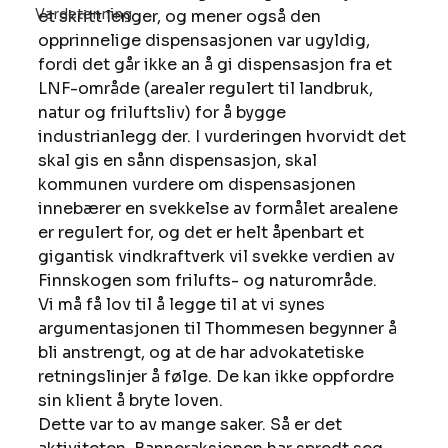
Vardetenning
et skritt lenger, og mener også den 
opprinnelige dispensasjonen var ugyldig, 
fordi det går ikke an å gi dispensasjon fra et 
LNF-område (arealer regulert til landbruk, 
natur og friluftsliv) for å bygge 
industrianlegg der. I vurderingen hvorvidt det 
skal gis en sånn dispensasjon, skal 
kommunen vurdere om dispensasjonen 
innebærer en svekkelse av formålet arealene 
er regulert for, og det er helt åpenbart et 
gigantisk vindkraftverk vil svekke verdien av 
Finnskogen som frilufts- og naturområde. 
Vi må få lov til å legge til at vi synes 
argumentasjonen til Thommesen begynner å 
bli anstrengt, og at de har advokatetiske 
retningslinjer å følge. De kan ikke oppfordre 
sin klient å bryte loven. 
Dette var to av mange saker. Så er det 