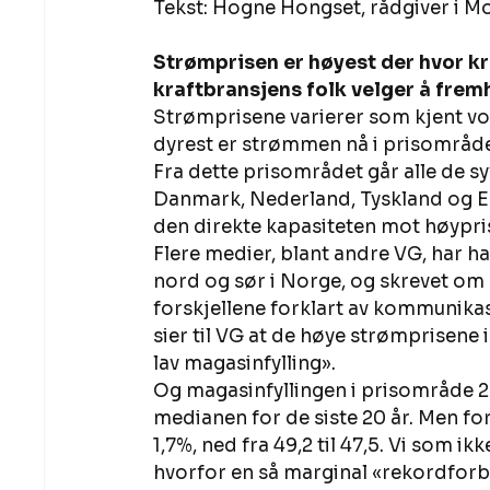
Tekst: Hogne Hongset, rådgiver i M
Strømprisen er høyest der hvor kr
kraftbransjens folk velger å frem
Strømprisene varierer som kjent vol
dyrest er strømmen nå i prisområde 
Fra dette prisområdet går alle de 
Danmark, Nederland, Tyskland og Eng
den direkte kapasiteten mot høypri
Flere medier, blant andre VG, har h
nord og sør i Norge, og skrevet om år
forskjellene forklart av kommunikas
sier til VG at de høye strømprisen
lav magasinfylling». 
Og magasinfyllingen i prisområde 2 h
medianen for de siste 20 år. Men forr
1,7%, ned fra 49,2 til 47,5. Vi som ik
hvorfor en så marginal «rekordforbe