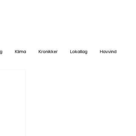
Nettbutikken
Bli Medlem
ng
Klima
Kronikker
Lokallag
Havvind
amisk rett
Svekking av lokaldemokratiet
Nyheter
Lovbrudd
Ungdom
Folkemøter