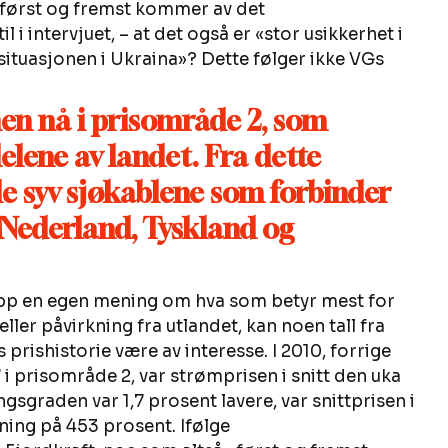
 først og fremst kommer av det 
 intervjuet, – at det også er «stor usikkerhet i 
ituasjonen i Ukraina»? Dette følger ikke VGs 
en nå i prisområde 2, som 
elene av landet. Fra dette 
e syv sjøkablene som forbinder 
ederland, Tyskland og 
opp en egen mening om hva som betyr mest for 
eller påvirkning fra utlandet, kan noen tall fra 
prishistorie være av interesse. I 2010, forrige 
 i prisområde 2, var strømprisen i snitt den uka 
ingsgraden var 1,7 prosent lavere, var snittprisen i 
ing på 453 prosent. Ifølge 