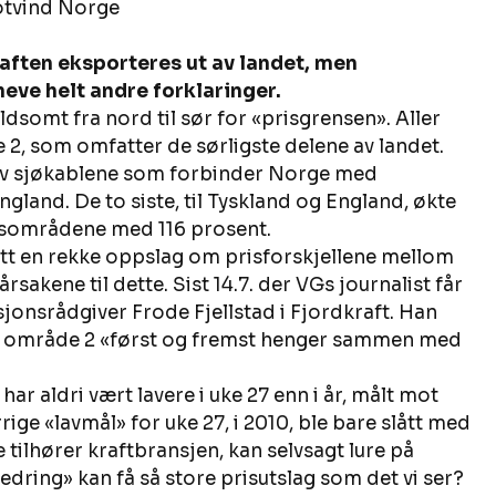
otvind Norge 
aften eksporteres ut av landet, men 
heve helt andre forklaringer.
dsomt fra nord til sør for «prisgrensen». Aller 
2, som omfatter de sørligste delene av landet. 
syv sjøkablene som forbinder Norge med 
land. De to siste, til Tyskland og England, økte 
sområdene med 116 prosent.    
att en rekke oppslag om prisforskjellene mellom 
sakene til dette. Sist 14.7. der VGs journalist får 
jonsrådgiver Frode Fjellstad i Fjordkraft. Han 
e i område 2 «først og fremst henger sammen med 
ar aldri vært lavere i uke 27 enn i år, målt mot 
ige «lavmål» for uke 27, i 2010, ble bare slått med 
ke tilhører kraftbransjen, kan selvsagt lure på 
dring» kan få så store prisutslag som det vi ser? 