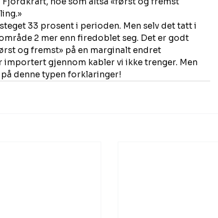
Fjordkraft, noe som altså «først og fremst 
ing.» 
eget 33 prosent i perioden. Men selv det tatt i 
 område 2 mer enn firedoblet seg. Det er godt 
først og fremst» på en marginalt endret 
r importert gjennom kabler vi ikke trenger. Men 
 på denne typen forklaringer! 